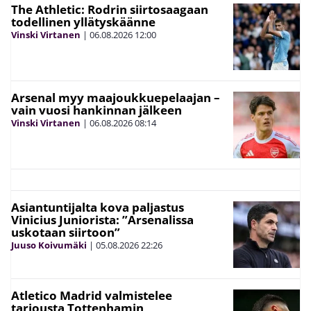
The Athletic: Rodrin siirtosaagaan
todellinen yllätyskäänne
Vinski Virtanen
|
06.08.2026
12:00
Arsenal myy maajoukkuepelaajan –
vain vuosi hankinnan jälkeen
Vinski Virtanen
|
06.08.2026
08:14
Asiantuntijalta kova paljastus
Vinicius Juniorista: ”Arsenalissa
uskotaan siirtoon”
Juuso Koivumäki
|
05.08.2026
22:26
Atletico Madrid valmistelee
tarjousta Tottenhamin