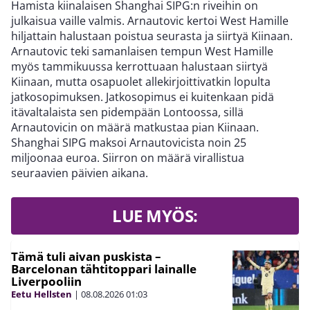
Hamista kiinalaisen Shanghai SIPG:n riveihin on
julkaisua vaille valmis. Arnautovic kertoi West Hamille
hiljattain halustaan poistua seurasta ja siirtyä Kiinaan.
Arnautovic teki samanlaisen tempun West Hamille
myös tammikuussa kerrottuaan halustaan siirtyä
Kiinaan, mutta osapuolet allekirjoittivatkin lopulta
jatkosopimuksen. Jatkosopimus ei kuitenkaan pidä
itävaltalaista sen pidempään Lontoossa, sillä
Arnautovicin on määrä matkustaa pian Kiinaan.
Shanghai SIPG maksoi Arnautovicista noin 25
miljoonaa euroa. Siirron on määrä virallistua
seuraavien päivien aikana.
LUE MYÖS:
Tämä tuli aivan puskista –
Barcelonan tähtitoppari lainalle
Liverpooliin
Eetu Hellsten
|
08.08.2026
01:03