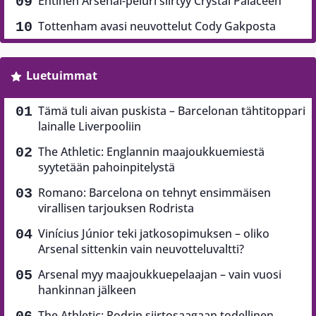
Entinen Arsenal-peluri siirtyy Crystal Palaceen
Tottenham avasi neuvottelut Cody Gakposta
Luetuimmat
Tämä tuli aivan puskista – Barcelonan tähtitoppari
lainalle Liverpooliin
The Athletic: Englannin maajoukkuemiestä
syytetään pahoinpitelystä
Romano: Barcelona on tehnyt ensimmäisen
virallisen tarjouksen Rodrista
Vinícius Júnior teki jatkosopimuksen – oliko
Arsenal sittenkin vain neuvotteluvaltti?
Arsenal myy maajoukkuepelaajan – vain vuosi
hankinnan jälkeen
The Athletic: Rodrin siirtosaagaan todellinen