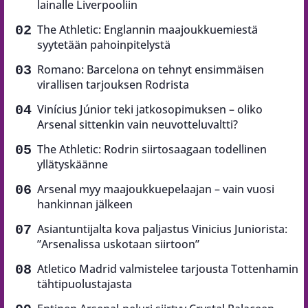
lainalle Liverpooliin
The Athletic: Englannin maajoukkuemiestä
syytetään pahoinpitelystä
Romano: Barcelona on tehnyt ensimmäisen
virallisen tarjouksen Rodrista
Vinícius Júnior teki jatkosopimuksen – oliko
Arsenal sittenkin vain neuvotteluvaltti?
The Athletic: Rodrin siirtosaagaan todellinen
yllätyskäänne
Arsenal myy maajoukkuepelaajan – vain vuosi
hankinnan jälkeen
Asiantuntijalta kova paljastus Vinicius Juniorista:
”Arsenalissa uskotaan siirtoon”
Atletico Madrid valmistelee tarjousta Tottenhamin
tähtipuolustajasta