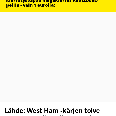
kierrätysvapaa megakierros Reactoonz-
peliin - vain 1 eurolla!
Lähde: West Ham -kärjen toive