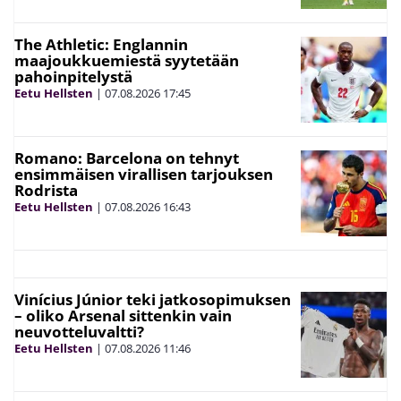
The Athletic: Englannin
maajoukkuemiestä syytetään
pahoinpitelystä
Eetu Hellsten
|
07.08.2026
17:45
Romano: Barcelona on tehnyt
ensimmäisen virallisen tarjouksen
Rodrista
Eetu Hellsten
|
07.08.2026
16:43
Vinícius Júnior teki jatkosopimuksen
– oliko Arsenal sittenkin vain
neuvotteluvaltti?
Eetu Hellsten
|
07.08.2026
11:46