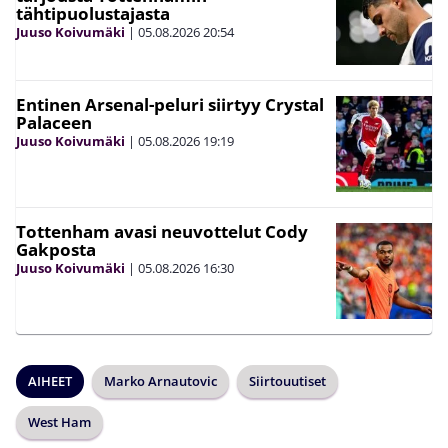
tähtipuolustajasta
Juuso Koivumäki
|
05.08.2026
20:54
Entinen Arsenal-peluri siirtyy Crystal
Palaceen
Juuso Koivumäki
|
05.08.2026
19:19
Tottenham avasi neuvottelut Cody
Gakposta
Juuso Koivumäki
|
05.08.2026
16:30
AIHEET
Marko Arnautovic
Siirtouutiset
West Ham