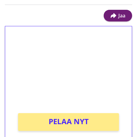
Jaa
1€ = 10€ arvosta
ilmaiskierroksia ilman
kierrätystä!
Talleta 1€
Saat heti 50 ilmaiskierrosta Tuohi 1000 -
peliin (arvo 0,20€ per kierros)!
Ei kierrätysvaatimusta!
PELAA NYT