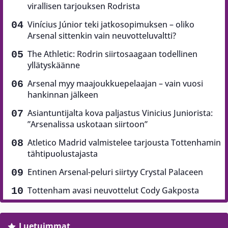
virallisen tarjouksen Rodrista
Vinícius Júnior teki jatkosopimuksen – oliko
Arsenal sittenkin vain neuvotteluvaltti?
The Athletic: Rodrin siirtosaagaan todellinen
yllätyskäänne
Arsenal myy maajoukkuepelaajan – vain vuosi
hankinnan jälkeen
Asiantuntijalta kova paljastus Vinicius Juniorista:
”Arsenalissa uskotaan siirtoon”
Atletico Madrid valmistelee tarjousta Tottenhamin
tähtipuolustajasta
Entinen Arsenal-peluri siirtyy Crystal Palaceen
Tottenham avasi neuvottelut Cody Gakposta
Luetuimmat