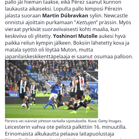
pallo jäi hieman taakse, eikä Pérez saanut kunnon
laukausta aikaiseksi. Lopulta pallo kimposi Pérezin
jalasta suoraan
Martin Dúbravkan
syliin. Newcastle
onnistui ajoittain purkamaan ”
Kettujen
” prässin. Myös
vieraat pyrkivät suoraviivaisesti kohti maalia, kun
keskiviiva oli ylitetty.
Yoshinori Mutolle
aukesi hyvä
paikka reilun kympin jälkeen. Boksiin lähetetty kova ja
matala syöttö oli löytää Muton, mutta
japanilaiskeskikenttäpelaaja ei saanut osumaa palloon.
Pereira vei isännät johtoon tarkalla sijoituksella. Kuva: Getty Images.
Leicesterin vahva ote pelistä palkittiin 16. minuutilla.
Erinomaista alkukautta pelaava laitapuolustaja