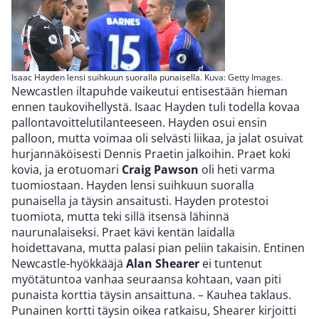
Isaac Hayden lensi suihkuun suoralla punaisella. Kuva: Getty Images.
Newcastlen iltapuhde vaikeutui entisestään hieman
ennen taukovihellystä. Isaac Hayden tuli todella kovaa
pallontavoittelutilanteeseen. Hayden osui ensin
palloon, mutta voimaa oli selvästi liikaa, ja jalat osuivat
hurjannäköisesti Dennis Praetin jalkoihin. Praet koki
kovia, ja erotuomari
Craig
Pawson
oli heti varma
tuomiostaan. Hayden lensi suihkuun suoralla
punaisella ja täysin ansaitusti. Hayden protestoi
tuomiota, mutta teki sillä itsensä lähinnä
naurunalaiseksi. Praet kävi kentän laidalla
hoidettavana, mutta palasi pian peliin takaisin. Entinen
Newcastle-hyökkääjä
Alan Shearer
ei tuntenut
myötätuntoa vanhaa seuraansa kohtaan, vaan piti
punaista korttia täysin ansaittuna. – Kauhea taklaus.
Punainen kortti täysin oikea ratkaisu, Shearer kirjoitti