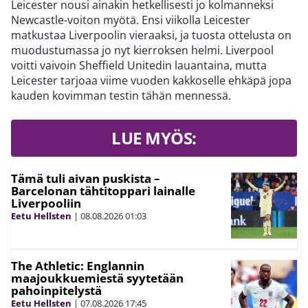
Leicester nousi ainakin hetkellisesti jo kolmanneksi
Newcastle-voiton myötä. Ensi viikolla Leicester
matkustaa Liverpoolin vieraaksi, ja tuosta ottelusta on
muodustumassa jo nyt kierroksen helmi. Liverpool
voitti vaivoin Sheffield Unitedin lauantaina, mutta
Leicester tarjoaa viime vuoden kakkoselle ehkäpä jopa
kauden kovimman testin tähän mennessä.
LUE MYÖS:
Tämä tuli aivan puskista –
Barcelonan tähtitoppari lainalle
Liverpooliin
Eetu Hellsten
|
08.08.2026
01:03
The Athletic: Englannin
maajoukkuemiestä syytetään
pahoinpitelystä
Eetu Hellsten
|
07.08.2026
17:45