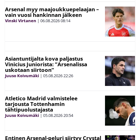
Arsenal myy maajoukkuepelaajan –
vain vuosi hankinnan jälkeen
Vinski Virtanen
|
06.08.2026
08:14
Asiantuntijalta kova paljastus
Vinicius Juniorista: ”Arsenalissa
uskotaan siirtoon”
Juuso Koivumäki
|
05.08.2026
22:26
Atletico Madrid valmistelee
tarjousta Tottenhamin
tähtipuolustajasta
Juuso Koivumäki
|
05.08.2026
20:54
Entinen Arsenal-peluri siirtyy Crystal