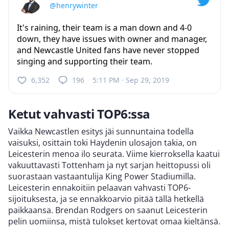
@henrywinter
It's raining, their team is a man down and 4-0
down, they have issues with owner and manager,
and Newcastle United fans have never stopped
singing and supporting their team.
6,352
196
5:11 PM · Sep 29, 2019
Ketut vahvasti TOP6:ssa
Vaikka Newcastlen esitys jäi sunnuntaina todella
vaisuksi, osittain toki Haydenin ulosajon takia, on
Leicesterin menoa ilo seurata. Viime kierroksella kaatui
vakuuttavasti Tottenham ja nyt sarjan heittopussi oli
suorastaan vastaantulija King Power Stadiumilla.
Leicesterin ennakoitiin pelaavan vahvasti TOP6-
sijoituksesta, ja se ennakkoarvio pitää tällä hetkellä
paikkaansa. Brendan Rodgers on saanut Leicesterin
pelin uomiinsa, mistä tulokset kertovat omaa kieltänsä.