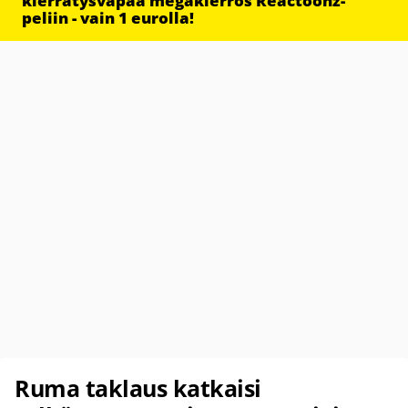
kierrätysvapaa megakierros Reactoonz-
peliin - vain 1 eurolla!
Ruma taklaus katkaisi