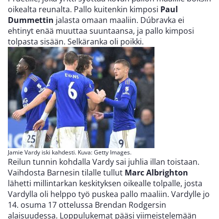
oikealta reunalta. Pallo kuitenkin kimposi
Paul
Dummettin
jalasta omaan maaliin. Dúbravka ei
ehtinyt enää muuttaa suuntaansa, ja pallo kimposi
tolpasta sisään. Selkäranka oli poikki.
Jamie Vardy iski kahdesti. Kuva: Getty Images.
Reilun tunnin kohdalla Vardy sai juhlia illan toistaan.
Vaihdosta Barnesin tilalle tullut
Marc Albrighton
lähetti millintarkan keskityksen oikealle tolpalle, josta
Vardylla oli helppo työ puskea pallo maaliin. Vardylle jo
14. osuma 17 ottelussa Brendan Rodgersin
alaisuudessa. Loppulukemat pääsi viimeistelemään