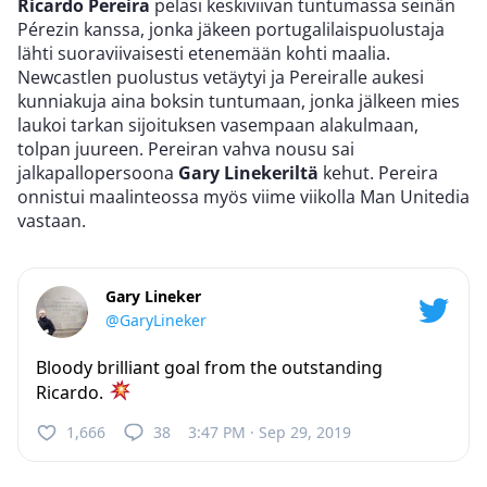
Ricardo Pereira
pelasi keskiviivan tuntumassa seinän
Pérezin kanssa, jonka jäkeen portugalilaispuolustaja
lähti suoraviivaisesti etenemään kohti maalia.
Newcastlen puolustus vetäytyi ja Pereiralle aukesi
kunniakuja aina boksin tuntumaan, jonka jälkeen mies
laukoi tarkan sijoituksen vasempaan alakulmaan,
tolpan juureen. Pereiran vahva nousu sai
jalkapallopersoona
Gary Linekeriltä
kehut. Pereira
onnistui maalinteossa myös viime viikolla Man Unitedia
vastaan.
Gary Lineker
@GaryLineker
Bloody brilliant goal from the outstanding
Ricardo.
1,666
38
3:47 PM · Sep 29, 2019