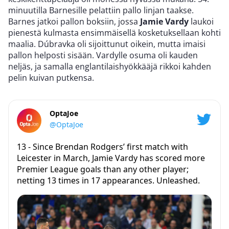
minuutilla Barnesille pelattiin pallo linjan taakse.
Barnes jatkoi pallon boksiin, jossa
Jamie Vardy
laukoi
pienestä kulmasta ensimmäisellä kosketuksellaan kohti
maalia. Dúbravka oli sijoittunut oikein, mutta imaisi
pallon helposti sisään. Vardylle osuma oli kauden
neljäs, ja samalla englantilaishyökkääjä rikkoi kahden
pelin kuivan putkensa.
OptaJoe
@OptaJoe
13 - Since Brendan Rodgers’ first match with
Leicester in March, Jamie Vardy has scored more
Premier League goals than any other player;
netting 13 times in 17 appearances. Unleashed.