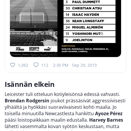
1,062
112
2:30 PM · Sep 29, 2019
Isännän elkein
Leicester tuli otteluun kotiyleisönsä edessä vahvasti.
Brendan Rodgersin
joukot prässäsivät aggressiivisesti
ylhäältä ja hyökkäsi suoraviivaisesti kohti maalia. Jo
toisella minuutilla Newcastlesta hankittu
Ayoze Pérez
pääsi loistopaikkaan maalin edustalla.
Harvey Barnes
lähetti vasemmalta kovan syötön keskustaan, mutta