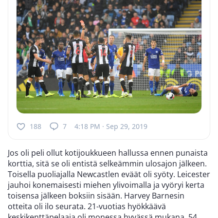
188
7
4:18 PM · Sep 29, 2019
Jos oli peli ollut kotijoukkueen hallussa ennen punaista
korttia, sitä se oli entistä selkeämmin ulosajon jälkeen.
Toisella puoliajalla Newcastlen eväät oli syöty. Leicester
jauhoi konemaisesti miehen ylivoimalla ja vyöryi kerta
toisensa jälkeen boksiin sisään. Harvey Barnesin
otteita oli ilo seurata. 21-vuotias hyökkäävä
keskikenttäpelaaja oli monessa hyvässä mukana. 54.