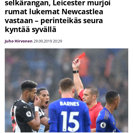
selkärangan, Leicester murjoi
rumat lukemat Newcastlea
vastaan – perinteikäs seura
kyntää syvällä
Juho Hirvonen
29.09.2019
20:29