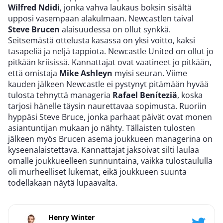
Wilfred Ndidi
, jonka vahva laukaus boksin sisältä
upposi vasempaan alakulmaan. Newcastlen taival
Steve Brucen
alaisuudessa on ollut synkkä.
Seitsemästä ottelusta kasassa on yksi voitto, kaksi
tasapeliä ja neljä tappiota. Newcastle United on ollut jo
pitkään kriisissä. Kannattajat ovat vaatineet jo pitkään,
että omistaja
Mike Ashleyn
myisi seuran. Viime
kauden jälkeen Newcastle ei pystynyt pitämään hyvää
tulosta tehnyttä manageria
Rafael Beníteziä
, koska
tarjosi hänelle täysin naurettavaa sopimusta. Ruoriin
hyppäsi Steve Bruce, jonka parhaat päivät ovat monen
asiantuntijan mukaan jo nähty. Tällaisten tulosten
jälkeen myös Brucen asema joukkueen managerina on
kyseenalaistettava. Kannattajat jaksoivat silti laulaa
omalle joukkueelleen sunnuntaina, vaikka tulostaululla
oli murheelliset lukemat, eikä joukkueen suunta
todellakaan näytä lupaavalta.
Henry Winter