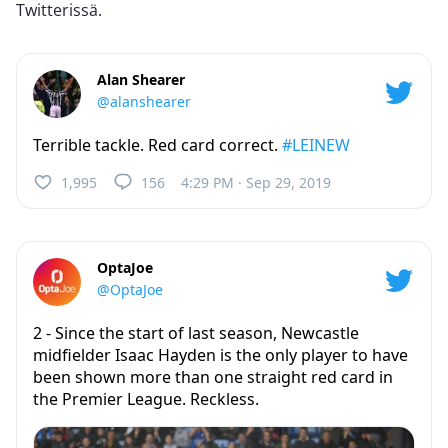
Twitterissä.
Alan Shearer
@alanshearer
Terrible tackle. Red card correct.
#LEINEW
1,995
156
4:29 PM · Sep 29, 2019
OptaJoe
@OptaJoe
2 - Since the start of last season, Newcastle
midfielder Isaac Hayden is the only player to have
been shown more than one straight red card in
the Premier League. Reckless.