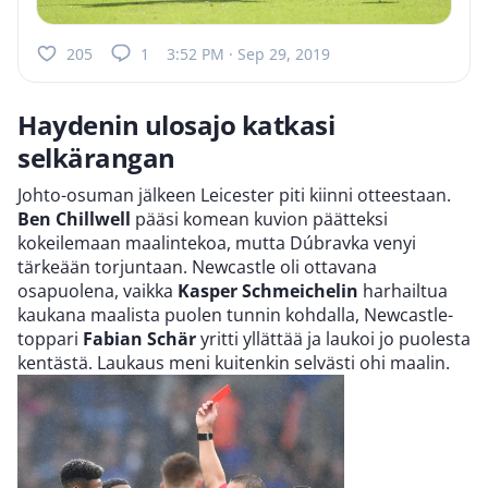
205
1
3:52 PM · Sep 29, 2019
Haydenin ulosajo katkasi
selkärangan
Johto-osuman jälkeen Leicester piti kiinni otteestaan.
Ben Chillwell
pääsi komean kuvion päätteksi
kokeilemaan maalintekoa, mutta Dúbravka venyi
tärkeään torjuntaan. Newcastle oli ottavana
osapuolena, vaikka
Kasper Schmeichelin
harhailtua
kaukana maalista puolen tunnin kohdalla, Newcastle-
toppari
Fabian Schär
yritti yllättää ja laukoi jo puolesta
kentästä. Laukaus meni kuitenkin selvästi ohi maalin.