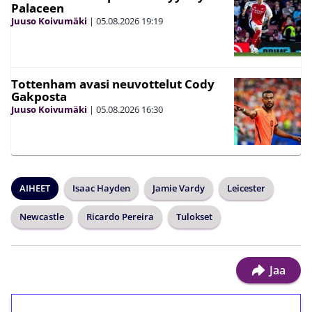
Palaceen
Juuso Koivumäki
|
05.08.2026
19:19
Tottenham avasi neuvottelut Cody
Gakposta
Juuso Koivumäki
|
05.08.2026
16:30
AIHEET
Isaac Hayden
Jamie Vardy
Leicester
Newcastle
Ricardo Pereira
Tulokset
Jaa