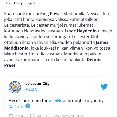
Kuva:
Getty Images
Kaatosade murjoi King Power Stadiumilla Newcastlea,
joka lähti häntä koipiensa välissä kotimatkalleen
Leicesteristä. Leicester murjoi rumat lukemat
kotonaan Newcastlea vastaan.
Isaac Haydenin
ulosajo
katkaisi vierailijoiden selkärangan. Leicester lähti
otteluun ilman vahvan alkukauden pelannutta
James
Maddisonia
, joka loukkasi nilkan viime viikon voitossa
Manchester Unitedia vastaan. Maddisonin paikan
avauskokoonpanossa otti kesän hankinta
Dennis
Praet
.
Leicester City
@LCFC
Here's our team for
#LeiNew
, brought to you by
@eToro
1,543
50
2:30 PM · Sep 29, 2019