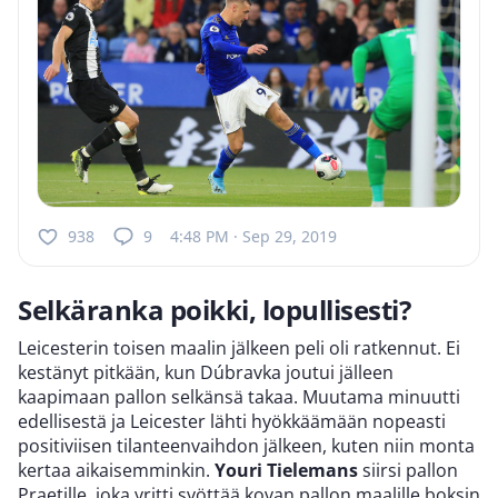
938
9
4:48 PM · Sep 29, 2019
Selkäranka poikki, lopullisesti?
Leicesterin toisen maalin jälkeen peli oli ratkennut. Ei
kestänyt pitkään, kun Dúbravka joutui jälleen
kaapimaan pallon selkänsä takaa. Muutama minuutti
edellisestä ja Leicester lähti hyökkäämään nopeasti
positiviisen tilanteenvaihdon jälkeen, kuten niin monta
kertaa aikaisemminkin.
Youri Tielemans
siirsi pallon
Praetille, joka yritti syöttää kovan pallon maalille boksin