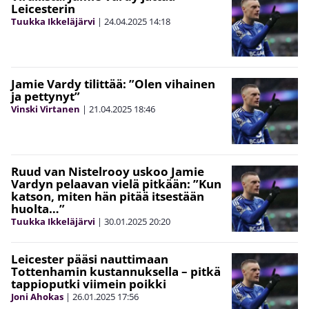
Leicesterin
Tuukka Ikkeläjärvi
|
24.04.2025
14:18
Jamie Vardy tilittää: ”Olen vihainen
ja pettynyt”
Vinski Virtanen
|
21.04.2025
18:46
Ruud van Nistelrooy uskoo Jamie
Vardyn pelaavan vielä pitkään: ”Kun
katson, miten hän pitää itsestään
huolta…”
Tuukka Ikkeläjärvi
|
30.01.2025
20:20
Leicester pääsi nauttimaan
Tottenhamin kustannuksella – pitkä
tappioputki viimein poikki
Joni Ahokas
|
26.01.2025
17:56