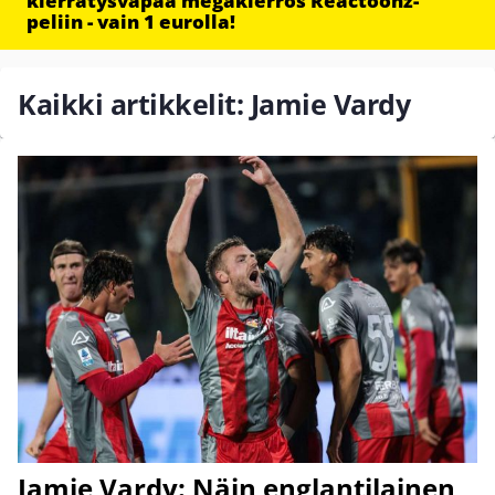
kierrätysvapaa megakierros Reactoonz-
peliin - vain 1 eurolla!
Kaikki artikkelit: Jamie Vardy
Jamie Vardy: Näin englantilainen