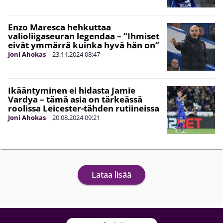
Enzo Maresca hehkuttaa
valioliigaseuran legendaa – ”Ihmiset
eivät ymmärrä kuinka hyvä hän on”
Joni Ahokas
|
23.11.2024
08:47
Ikääntyminen ei hidasta Jamie
Vardya – tämä asia on tärkeässä
roolissa Leicester-tähden rutiineissa
Joni Ahokas
|
20.08.2024
09:21
Lataa lisää