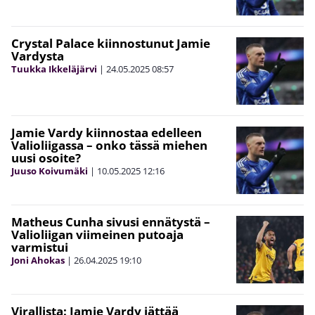
Crystal Palace kiinnostunut Jamie
Vardysta
Tuukka Ikkeläjärvi
|
24.05.2025
08:57
Jamie Vardy kiinnostaa edelleen
Valioliigassa – onko tässä miehen
uusi osoite?
Juuso Koivumäki
|
10.05.2025
12:16
Matheus Cunha sivusi ennätystä –
Valioliigan viimeinen putoaja
varmistui
Joni Ahokas
|
26.04.2025
19:10
Virallista: Jamie Vardy jättää