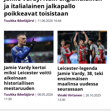
ja italialainen jalkapallo
poikkeavat toisistaan
Tuukka Ikkeläjärvi
|
11.06.2026
16:44
Jamie Vardy kertoi
Leicester-legenda
miksi Leicester voitti
Jamie Vardy, 38, teki
aikoinaan
ensimmäisen
historiallisen
maalinsa uudessa
mestaruuden
seurassaan
Tuukka Ikkeläjärvi
|
08.05.2026
Vinski Virtanen
|
26.10.2025
11:30
13:30