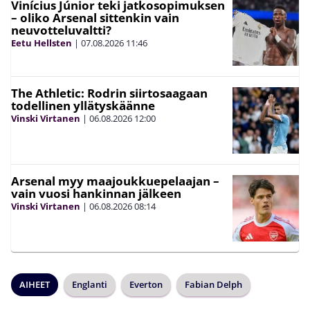
Vinícius Júnior teki jatkosopimuksen
– oliko Arsenal sittenkin vain
neuvotteluvaltti?
Eetu Hellsten
|
07.08.2026
11:46
The Athletic: Rodrin siirtosaagaan
todellinen yllätyskäänne
Vinski Virtanen
|
06.08.2026
12:00
Arsenal myy maajoukkuepelaajan –
vain vuosi hankinnan jälkeen
Vinski Virtanen
|
06.08.2026
08:14
AIHEET
Englanti
Everton
Fabian Delph