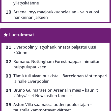
yllätyskäänne
Arsenal myy maajoukkuepelaajan – vain vuosi
hankinnan jälkeen
Luetuimmat
Liverpoolin yllätyshankinnasta paljastui uusi
käänne
Romano: Nottingham Forest nappasi himoitun
huippulupauksen
Tämä tuli aivan puskista – Barcelonan tähtitoppari
lainalle Liverpooliin
Bruno Guimarães on Arsenalin mies – kauniit
jäähyväiset Newcastlen faneille
Aston Villa saamassa uuden puolustajan –
taustalla kammottavat väitteet