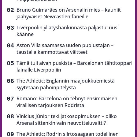
Bruno Guimarães on Arsenalin mies – kauniit
jäähyväiset Newcastlen faneille
Liverpoolin yllätyshankinnasta paljastui uusi
käänne
Aston Villa saamassa uuden puolustajan –
taustalla kammottavat väitteet
Tämä tuli aivan puskista – Barcelonan tähtitoppari
lainalle Liverpooliin
The Athletic: Englannin maajoukkuemiestä
syytetään pahoinpitelystä
Romano: Barcelona on tehnyt ensimmäisen
virallisen tarjouksen Rodrista
Vinícius Júnior teki jatkosopimuksen – oliko
Arsenal sittenkin vain neuvotteluvaltti?
The Athletic: Rodrin siirtosaagaan todellinen