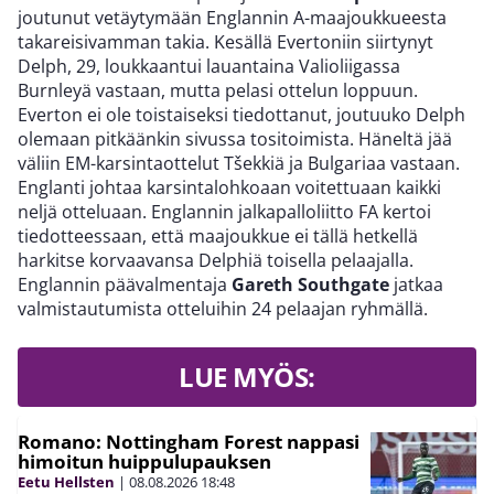
joutunut vetäytymään Englannin A-maajoukkueesta
takareisivamman takia. Kesällä Evertoniin siirtynyt
Delph, 29, loukkaantui lauantaina Valioliigassa
Burnleyä vastaan, mutta pelasi ottelun loppuun.
Everton ei ole toistaiseksi tiedottanut, joutuuko Delph
olemaan pitkäänkin sivussa tositoimista. Häneltä jää
väliin EM-karsintaottelut Tšekkiä ja Bulgariaa vastaan.
Englanti johtaa karsintalohkoaan voitettuaan kaikki
neljä otteluaan. Englannin jalkapalloliitto FA kertoi
tiedotteessaan, että maajoukkue ei tällä hetkellä
harkitse korvaavansa Delphiä toisella pelaajalla.
Englannin päävalmentaja
Gareth Southgate
jatkaa
valmistautumista otteluihin 24 pelaajan ryhmällä.
LUE MYÖS:
Romano: Nottingham Forest nappasi
himoitun huippulupauksen
Eetu Hellsten
|
08.08.2026
18:48