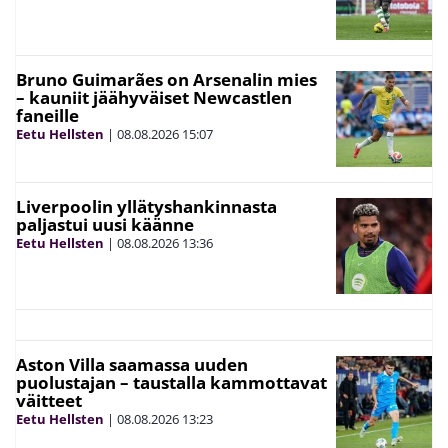
Bruno Guimarães on Arsenalin mies
– kauniit jäähyväiset Newcastlen
faneille
Eetu Hellsten
|
08.08.2026
15:07
Liverpoolin yllätyshankinnasta
paljastui uusi käänne
Eetu Hellsten
|
08.08.2026
13:36
Aston Villa saamassa uuden
puolustajan – taustalla kammottavat
väitteet
Eetu Hellsten
|
08.08.2026
13:23