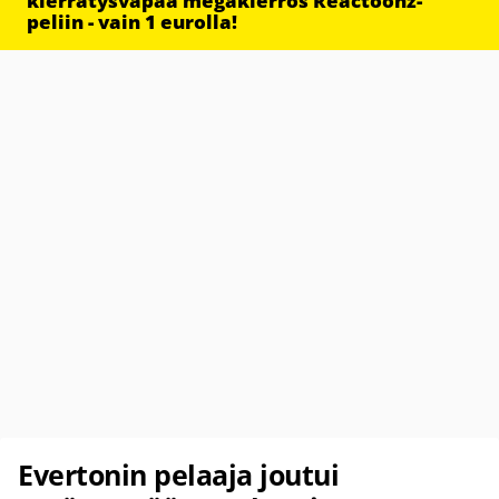
kierrätysvapaa megakierros Reactoonz-
peliin - vain 1 eurolla!
Evertonin pelaaja joutui