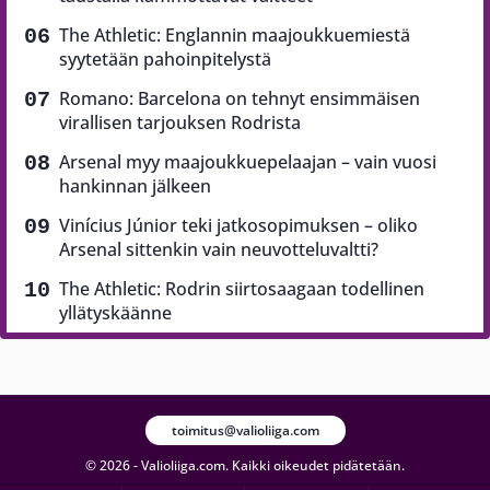
The Athletic: Englannin maajoukkuemiestä
syytetään pahoinpitelystä
Romano: Barcelona on tehnyt ensimmäisen
virallisen tarjouksen Rodrista
Arsenal myy maajoukkuepelaajan – vain vuosi
hankinnan jälkeen
Vinícius Júnior teki jatkosopimuksen – oliko
Arsenal sittenkin vain neuvotteluvaltti?
The Athletic: Rodrin siirtosaagaan todellinen
yllätyskäänne
toimitus@valioliiga.com
© 2026 - Valioliiga.com. Kaikki oikeudet pidätetään.