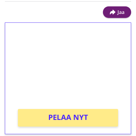
Jaa
1€ = 10€ arvosta
ilmaiskierroksia ilman
kierrätystä!
Talleta 1€
Saat heti 50 ilmaiskierrosta Tuohi 1000 -
peliin (arvo 0,20€ per kierros)!
Ei kierrätysvaatimusta!
PELAA NYT