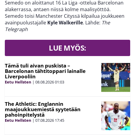
Semedo on aloittanut 16 La Liga -ottelua Barcelonan
alakerrassa, antaen niissä kolme maalisyöttöä.
Semedo toisi Manchester Cityssä kilpailua joukkueen
avainpuolustajalle
Kyle Walkerille
. Lähde:
The
Telegraph
LUE MYÖS:
Tämä tuli aivan puskista –
Barcelonan tähtitoppari lainalle
Liverpooliin
Eetu Hellsten
|
08.08.2026
01:03
The Athletic: Englannin
maajoukkuemiestä syytetään
pahoinpitelystä
Eetu Hellsten
|
07.08.2026
17:45