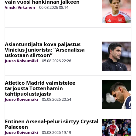
vain vuosi hankinnan jälkeen
Vinski Virtanen
|
06.08.2026
08:14
Asiantuntijalta kova paljastus
Vinicius Juniorista: ”Arsenalissa
uskotaan siirtoon”
Juuso Koivumäki
|
05.08.2026
22:26
Atletico Madrid valmistelee
tarjousta Tottenhamin
tähtipuolustajasta
Juuso Koivumäki
|
05.08.2026
20:54
Entinen Arsenal-peluri siirtyy Crystal
Palaceen
Juuso Koivumäki
|
05.08.2026
19:19