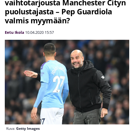
vaihtotarjousta Manchester Cityn
puolustajasta – Pep Guardiola
valmis myymään?
Eetu Ikola
10.04.2020
15:57
Kuva:
Getty Images