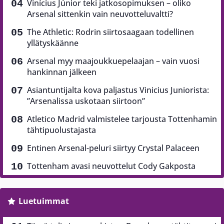
Vinícius Júnior teki jatkosopimuksen – oliko
Arsenal sittenkin vain neuvotteluvaltti?
The Athletic: Rodrin siirtosaagaan todellinen
yllätyskäänne
Arsenal myy maajoukkuepelaajan – vain vuosi
hankinnan jälkeen
Asiantuntijalta kova paljastus Vinicius Juniorista:
”Arsenalissa uskotaan siirtoon”
Atletico Madrid valmistelee tarjousta Tottenhamin
tähtipuolustajasta
Entinen Arsenal-peluri siirtyy Crystal Palaceen
Tottenham avasi neuvottelut Cody Gakposta
Luetuimmat