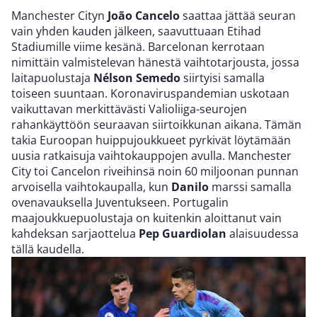
Manchester Cityn
João Cancelo
saattaa jättää seuran
vain yhden kauden jälkeen, saavuttuaan Etihad
Stadiumille viime kesänä. Barcelonan kerrotaan
nimittäin valmistelevan hänestä vaihtotarjousta, jossa
laitapuolustaja
Nélson Semedo
siirtyisi samalla
toiseen suuntaan. Koronaviruspandemian uskotaan
vaikuttavan merkittävästi Valioliiga-seurojen
rahankäyttöön seuraavan siirtoikkunan aikana. Tämän
takia Euroopan huippujoukkueet pyrkivät löytämään
uusia ratkaisuja vaihtokauppojen avulla. Manchester
City toi Cancelon riveihinsä noin 60 miljoonan punnan
arvoisella vaihtokaupalla, kun
Danilo
marssi samalla
ovenavauksella Juventukseen. Portugalin
maajoukkuepuolustaja on kuitenkin aloittanut vain
kahdeksan sarjaottelua
Pep Guardiolan
alaisuudessa
tällä kaudella.