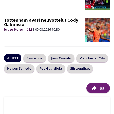
Tottenham avasi neuvottelut Cody
Gakposta
Juuso Koivumäki
|
05.08.2026
16:30
AIHEET
Barcelona
Joao Cancelo
Manchester City
Nelson Semedo
Pep Guardiola
Siirtouutiset
Jaa
1€ = 10€ arvosta