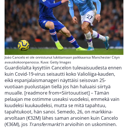
Joäo Cancelo ei ole onnistunut lukittamaan paikkaansa Manchester Cityn
avauskokoonpanossa. Kuva: Getty Images
Guardiolalta kysyttiin Cancelon tulevaisuudesta ennen
kuin Covid-19-virus seisautti koko Valioliiga-kauden,
eikä espanjalaismanageri näyttäisi seisovan 25-
vuotiaan puolustajan tiellä jos hän haluaisi siirtyä
muualle. [readmore from=Siirtouutiset] – Tämän
pelaajan me ostimme useaksi vuodeksi, emmekä vain
kuudeksi kuukaudeksi, mutta se mitä tapahtuu,
tapahtukoot, hän sanoi. Semedo, 26, on markkina-
arvoltaan (€32M) lähes saman arvoinen kuin Cancelo
(€36M), jos
Transfermarkt’n
arvioihin on uskominen.