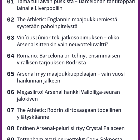
Tämä tuli aivan puskista – Barcelonan tähtitoppari
lainalle Liverpooliin
The Athletic: Englannin maajoukkuemiestä
syytetään pahoinpitelystä
Vinícius Júnior teki jatkosopimuksen – oliko
Arsenal sittenkin vain neuvotteluvaltti?
Romano: Barcelona on tehnyt ensimmäisen
virallisen tarjouksen Rodrista
Arsenal myy maajoukkuepelaajan – vain vuosi
hankinnan jälkeen
Megasiirto! Arsenal hankki Valioliiga-seuran
jalokiven
The Athletic: Rodrin siirtosaagaan todellinen
yllätyskäänne
Entinen Arsenal-peluri siirtyy Crystal Palaceen
Tottenham avasi neuvottelut Cody Gakposta