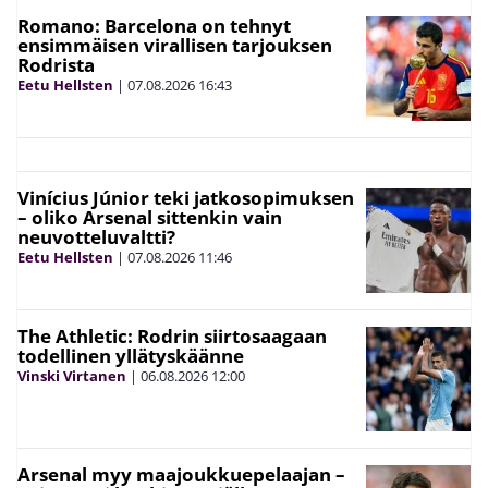
Romano: Barcelona on tehnyt
ensimmäisen virallisen tarjouksen
Rodrista
Eetu Hellsten
|
07.08.2026
16:43
Vinícius Júnior teki jatkosopimuksen
– oliko Arsenal sittenkin vain
neuvotteluvaltti?
Eetu Hellsten
|
07.08.2026
11:46
The Athletic: Rodrin siirtosaagaan
todellinen yllätyskäänne
Vinski Virtanen
|
06.08.2026
12:00
Arsenal myy maajoukkuepelaajan –