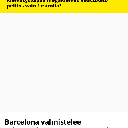
kierrätysvapaa megakierros Reactoonz-
peliin - vain 1 eurolla!
Barcelona valmistelee