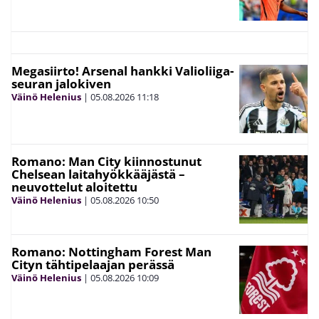
Megasiirto! Arsenal hankki Valioliiga-
seuran jalokiven
Väinö Helenius
|
05.08.2026
11:18
Romano: Man City kiinnostunut
Chelsean laitahyökkääjästä –
neuvottelut aloitettu
Väinö Helenius
|
05.08.2026
10:50
Romano: Nottingham Forest Man
Cityn tähtipelaajan perässä
Väinö Helenius
|
05.08.2026
10:09