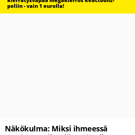
kierrätysvapaa megakierros Reactoonz-
peliin - vain 1 eurolla!
Näkökulma: Miksi ihmeessä