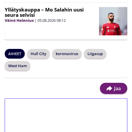
Yllätyskauppa – Mo Salahin uusi
seura selvisi
Väinö Helenius
|
05.08.2026
08:12
AIHEET
Hull City
koronavirus
Liigacup
West Ham
Jaa
1€ = 10€ arvosta
ilmaiskierroksia ilman
kierrätystä!