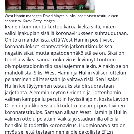
West Hamin manageri David Moyes oli yksi positiivisen testituloksen
saaneista. Kuva: Getty Images.
Irvinen kommentti kertoo karua kieltä siitä, miten
valioliigakuplan sisällä koronavirukseen suhtaudutaan.
On toki mahdollista, että West Hamin positiiviset
koronatulokset kääntyvätkin jatkotutkimuksissa
negatiivisiksi, mutta epätodennäköistä se on. Siksi on
todella vaikea sanoa, onko virus levinnyt Lontoon
olympiastadionin tiloissa laajemmallekin. Ainakin se on
mahdollista. Siksi West Hamin ja Hullin välisen ottelun
pelaaminen oli itsessään jo valtava riski. Sen lisäksi
Hullin kieltäytyminen testauksista oli suorastaan
järjetöntä. Aiemmin Leyton Orientin ja Tottenhamin
välinen kamppailu peruttiin hyvissä ajoin, koska Leyton
Orientin joukkueessa oli todettu useampi positiivinen
koronatestitulos. Samaan aikaan West Hamin ja Hullin
välinen ottelu pelattiin, vaikka jo stadiumilla olleilla
henkilöillä todettiin koronavirus. Huomionarvoista on
myös se, että testaaminen ei ole pakollista EFL:n