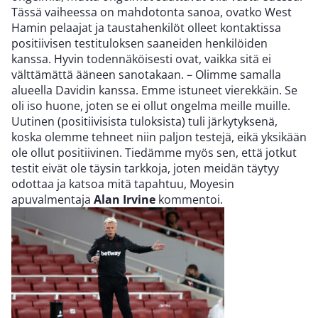
Tässä vaiheessa on mahdotonta sanoa, ovatko West
Hamin pelaajat ja taustahenkilöt olleet kontaktissa
positiivisen testituloksen saaneiden henkilöiden
kanssa. Hyvin todennäköisesti ovat, vaikka sitä ei
välttämättä ääneen sanotakaan. – Olimme samalla
alueella Davidin kanssa. Emme istuneet vierekkäin. Se
oli iso huone, joten se ei ollut ongelma meille muille.
Uutinen (positiivisista tuloksista) tuli järkytyksenä,
koska olemme tehneet niin paljon testejä, eikä yksikään
ole ollut positiivinen. Tiedämme myös sen, että jotkut
testit eivät ole täysin tarkkoja, joten meidän täytyy
odottaa ja katsoa mitä tapahtuu, Moyesin
apuvalmentaja
Alan Irvine
kommentoi.