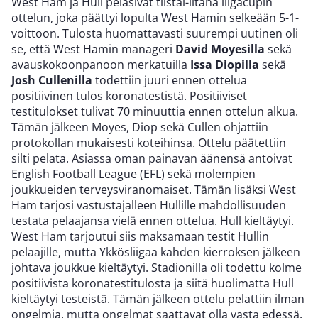
West Ham ja Hull pelasivat tiistai-iltana liigacupin
ottelun, joka päättyi lopulta West Hamin selkeään 5-1-
voittoon. Tulosta huomattavasti suurempi uutinen oli
se, että West Hamin manageri
David Moyesilla
sekä
avauskokoonpanoon merkatuilla
Issa Diopilla
sekä
Josh Cullenilla
todettiin juuri ennen ottelua
positiivinen tulos koronatestistä. Positiiviset
testitulokset tulivat 70 minuuttia ennen ottelun alkua.
Tämän jälkeen Moyes, Diop sekä Cullen ohjattiin
protokollan mukaisesti koteihinsa. Ottelu päätettiin
silti pelata. Asiassa oman painavan äänensä antoivat
English Football League (EFL) sekä molempien
joukkueiden terveysviranomaiset. Tämän lisäksi West
Ham tarjosi vastustajalleen Hullille mahdollisuuden
testata pelaajansa vielä ennen ottelua. Hull kieltäytyi.
West Ham tarjoutui siis maksamaan testit Hullin
pelaajille, mutta Ykkösliigaa kahden kierroksen jälkeen
johtava joukkue kieltäytyi. Stadionilla oli todettu kolme
positiivista koronatestitulosta ja siitä huolimatta Hull
kieltäytyi testeistä. Tämän jälkeen ottelu pelattiin ilman
ongelmia, mutta ongelmat saattavat olla vasta edessä.