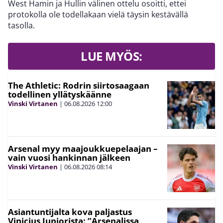
West Hamin ja Hullin välinen ottelu osoitti, ettei
protokolla ole todellakaan vielä täysin kestävällä
tasolla.
LUE MYÖS:
The Athletic: Rodrin siirtosaagaan
todellinen yllätyskäänne
Vinski Virtanen
|
06.08.2026
12:00
Arsenal myy maajoukkuepelaajan –
vain vuosi hankinnan jälkeen
Vinski Virtanen
|
06.08.2026
08:14
Asiantuntijalta kova paljastus
Vinicius Juniorista: ”Arsenalissa