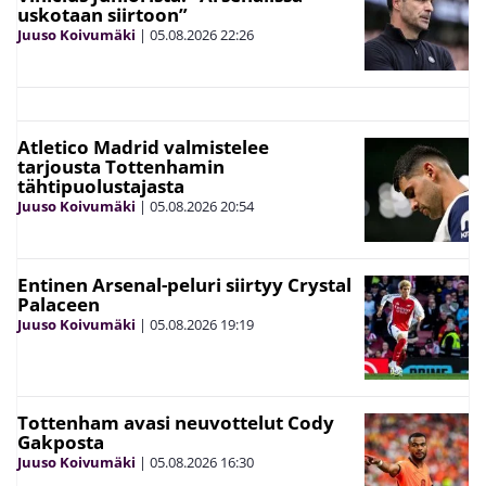
uskotaan siirtoon”
Juuso Koivumäki
|
05.08.2026
22:26
Atletico Madrid valmistelee
tarjousta Tottenhamin
tähtipuolustajasta
Juuso Koivumäki
|
05.08.2026
20:54
Entinen Arsenal-peluri siirtyy Crystal
Palaceen
Juuso Koivumäki
|
05.08.2026
19:19
Tottenham avasi neuvottelut Cody
Gakposta
Juuso Koivumäki
|
05.08.2026
16:30