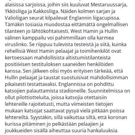
alaisissa sarjoissa, joihin siis kuuluvat Mestaruussarja,
Ykkösliiga ja Kakkosliiga. Näiden kolmen sarjan ja
Valioliigan seurat kilpailevat Englannin liigacupissa.
Tämäkin tosiasia muodostaa eittämättä ongelmallisen
tilanteen jo lähtökohtaisesti. West Hamin ja Hullin
välinen kamppailu voi pahimmillaan olla karmea
viruslinko. Se riippuu tulevista testeistä ja siitä, kuinka
rehellisiä West Hamin pelaajat ja toimihenkilöt ovat
kertoessaan mahdollisista altistumistilanteista
positiivisen testituloksen saaneiden henkilöiden
kanssa. Sen jälkeen olisi myös erityisen tärkeää, että
Hullin pelaajat ja taustat suostuisivat mahdollisimman
pikaisesti testattavaksi. Englannissa on pohdittu
katsojien palauttamista stadioneille. Suunnitelmissa on
ollut pilottiotteluita, joissa katsojia otettaisiin
lehtereille rajoitetusti, mutta viimeisten tietojen
mukaan katsojat saattavat pysyä vielä pitkään poissa
lehtereiltä. Syystäkin, sillä vaikuttaa siltä, että koronan
kurissa pitäminen jo pelkästään pelaajien ja
joukkueiden sisällä aiheuttaa suuria hankaluuksia.