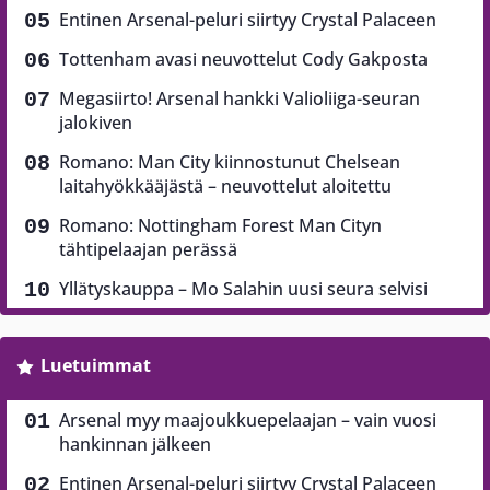
Entinen Arsenal-peluri siirtyy Crystal Palaceen
Tottenham avasi neuvottelut Cody Gakposta
Megasiirto! Arsenal hankki Valioliiga-seuran
jalokiven
Romano: Man City kiinnostunut Chelsean
laitahyökkääjästä – neuvottelut aloitettu
Romano: Nottingham Forest Man Cityn
tähtipelaajan perässä
Yllätyskauppa – Mo Salahin uusi seura selvisi
Luetuimmat
Arsenal myy maajoukkuepelaajan – vain vuosi
hankinnan jälkeen
Entinen Arsenal-peluri siirtyy Crystal Palaceen