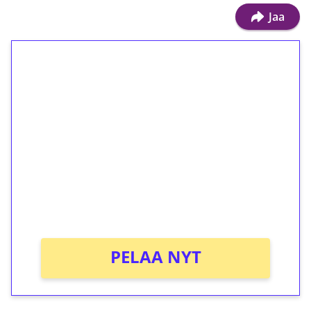
Jaa
1€ = 10€ arvosta
ilmaiskierroksia ilman
kierrätystä!
Talleta 1€
Saat heti 50 ilmaiskierrosta Tuohi 1000 -
peliin (arvo 0,20€ per kierros)!
Ei kierrätysvaatimusta!
PELAA NYT