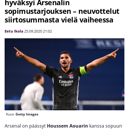
hyväksyi Arsenalin
sopimustarjouksen – neuvottelut
siirtosummasta vielä vaiheessa
Eetu Ikola
25.09.2020
21:02
Kuva:
Getty Images
Arsenal on päässyt
Houssem Aouarin
kanssa sopuun