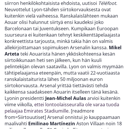
siirron henkilökohtaisista ehdoista, uutisoi
Téléfoot
.
Neuvottelut Lyon-tähden siirtokorvauksesta ovat
kuitenkin vielä vaiheessa. Ranskalaislähteen mukaan
Aouar olisi halunnut siirtyä ensi kaudeksi joko
Barcelonaan tai Juventukseen. Kumpikaan Euroopan
suurseura ei kuitenkaan tehnyt keskikenttäpelaajasta
konkreettista tarjousta, minkä takia hän on valmis
allekirjoittamaan sopimuksen Arsenalin kanssa.
Mikel
Arteta
teki Aouarista hänen ykköskohteensa kesän
siirtoikkunaan heti sen jälkeen, kun hän kuuli
pelintekijän olevan saatavilla. Lyon on valmis myymään
tähtipelaajansa eteenpäin, mutta vaatii 22-vuotiaasta
ranskalaistaiturista lähes 50 miljoonan euron
siirtokorvausta. Arsenal yrittää tiettävästi tehdä
kaikkensa saadakseen Aouarin itselleen tänä kesänä.
Lyonin presidentti
Jean-Michel Aulas
arvioi kuitenkin
viime viikolla,
ettei lontoolaisseuralla ole varaa tuoda
pelaajaa Emirates Stadiumille
. [readmore
from=Siirtouutiset] Arsenal onnistui jo kauppaamaan
maalivahti
Emilinao Martínezin
Aston Villaan noin 18