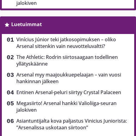
jalokiven
Luetuimmat
Vinícius Júnior teki jatkosopimuksen – oliko
Arsenal sittenkin vain neuvotteluvaltti?
The Athletic: Rodrin siirtosaagaan todellinen
yllätyskäänne
Arsenal myy maajoukkuepelaajan – vain vuosi
hankinnan jälkeen
Entinen Arsenal-peluri siirtyy Crystal Palaceen
Megasiirto! Arsenal hankki Valioliiga-seuran
jalokiven
Asiantuntijalta kova paljastus Vinicius Juniorista:
”Arsenalissa uskotaan siirtoon”