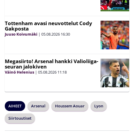
Tottenham avasi neuvottelut Cody
Gakposta
Juuso Koivumäki
|
05.08.2026
16:30
Megasiirto! Arsenal hankki Valioliiga-
seuran jalokiven
Väinö Helenius
|
05.08.2026
11:18
AIHEET
Arsenal
Houssem Aouar
Lyon
Siirtouutiset