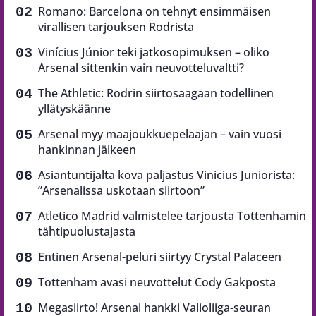
Romano: Barcelona on tehnyt ensimmäisen
virallisen tarjouksen Rodrista
Vinícius Júnior teki jatkosopimuksen – oliko
Arsenal sittenkin vain neuvotteluvaltti?
The Athletic: Rodrin siirtosaagaan todellinen
yllätyskäänne
Arsenal myy maajoukkuepelaajan – vain vuosi
hankinnan jälkeen
Asiantuntijalta kova paljastus Vinicius Juniorista:
”Arsenalissa uskotaan siirtoon”
Atletico Madrid valmistelee tarjousta Tottenhamin
tähtipuolustajasta
Entinen Arsenal-peluri siirtyy Crystal Palaceen
Tottenham avasi neuvottelut Cody Gakposta
Megasiirto! Arsenal hankki Valioliiga-seuran