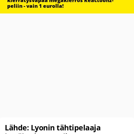
kierrätysvapaa megakierros Reactoonz-
peliin - vain 1 eurolla!
Lähde: Lyonin tähtipelaaja