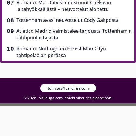
Romano: Man City kiinnostunut Chelsean
laitahyökkääjästä – neuvottelut aloitettu
Tottenham avasi neuvottelut Cody Gakposta
Atletico Madrid valmistelee tarjousta Tottenhamin
tähtipuolustajasta
Romano: Nottingham Forest Man Cityn
tähtipelaajan perässä
toimitus@valioliiga.com
© 2026 - Valioliiga.com. Kaikki oikeudet pidätetään.