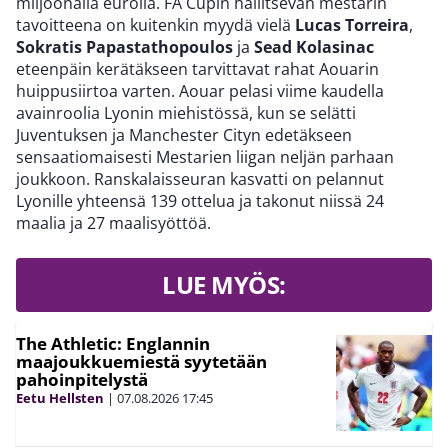
miljoonalla eurolla. FA Cupin hallitsevan mestarin
tavoitteena on kuitenkin myydä vielä
Lucas Torreira
,
Sokratis Papastathopoulos
ja
Sead Kolasinac
eteenpäin kerätäkseen tarvittavat rahat Aouarin
huippusiirtoa varten. Aouar pelasi viime kaudella
avainroolia Lyonin miehistössä, kun se selätti
Juventuksen ja Manchester Cityn edetäkseen
sensaatiomaisesti Mestarien liigan neljän parhaan
joukkoon. Ranskalaisseuran kasvatti on pelannut
Lyonille yhteensä 139 ottelua ja takonut niissä 24
maalia ja 27 maalisyöttöä.
LUE MYÖS:
The Athletic: Englannin
maajoukkuemiestä syytetään
pahoinpitelystä
Eetu Hellsten
|
07.08.2026
17:45