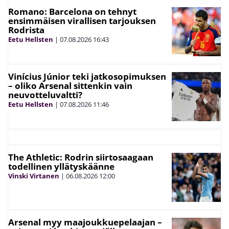
Romano: Barcelona on tehnyt
ensimmäisen virallisen tarjouksen
Rodrista
Eetu Hellsten
|
07.08.2026
16:43
Vinícius Júnior teki jatkosopimuksen
– oliko Arsenal sittenkin vain
neuvotteluvaltti?
Eetu Hellsten
|
07.08.2026
11:46
The Athletic: Rodrin siirtosaagaan
todellinen yllätyskäänne
Vinski Virtanen
|
06.08.2026
12:00
Arsenal myy maajoukkuepelaajan –