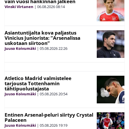
vain vuosi hankinnan jälkeen
Vinski Virtanen
|
06.08.2026
08:14
Asiantuntijalta kova paljastus
Vinicius Juniorista: ”Arsenalissa
uskotaan siirtoon”
Juuso Koivumäki
|
05.08.2026
22:26
Atletico Madrid valmistelee
tarjousta Tottenhamin
tähtipuolustajasta
Juuso Koivumäki
|
05.08.2026
20:54
Entinen Arsenal-peluri siirtyy Crystal
Palaceen
Juuso Koivumäki
|
05.08.2026
19:19