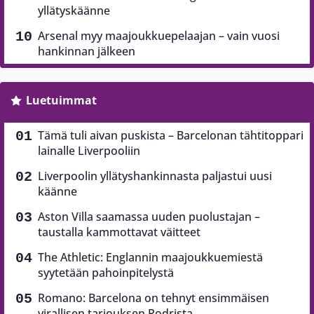
yllätyskäänne
Arsenal myy maajoukkuepelaajan – vain vuosi
hankinnan jälkeen
Luetuimmat
Tämä tuli aivan puskista – Barcelonan tähtitoppari
lainalle Liverpooliin
Liverpoolin yllätyshankinnasta paljastui uusi
käänne
Aston Villa saamassa uuden puolustajan –
taustalla kammottavat väitteet
The Athletic: Englannin maajoukkuemiestä
syytetään pahoinpitelystä
Romano: Barcelona on tehnyt ensimmäisen
virallisen tarjouksen Rodrista