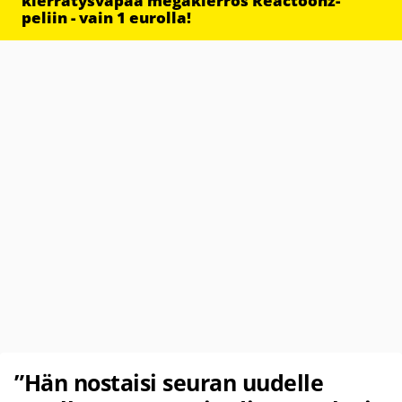
kierrätysvapaa megakierros Reactoonz-
peliin - vain 1 eurolla!
”Hän nostaisi seuran uudelle