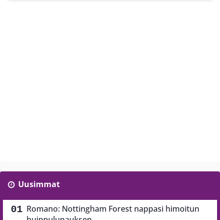
Uusimmat
Romano: Nottingham Forest nappasi himoitun
huippulupauksen