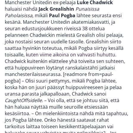
Manchester Unitedin ex-pelaaja
Luke Chadwick
haluaisi nähdä
Jack Grealishin
Punaisissa
Paholaisissa
, mikäli
Paul Pogba
lähtee seurasta ensi
kesänä. Manchester Unitedin akatemiakasvatti, ja
seuran edustusjoukkueen riveissä 38 ottelua
pelanneen Chadwickin mielestä Grealish olisi pelaaja,
joka nostaisi seuran uudelle tasolle. Grealishin siirto
saattaa hyvinkin toteutua, mikäli Pogba siirtyy kesällä
toisaalle,
kuten viime aikoina on vahvasti huhuttu
.
Chadwick kuitenkin elättelee yhä toiveita sen suhteen,
että huippuvireen löytänyt ranskalaistähti jatkaisi
manchesterilaisseurassa. [readmore from=paul-
pogba] – Olisi suuri pettymys, mikäli Pogba lähtee,
koska hän on juuri päässyt huippuvireeseen ja pelaa
uransa parasta jalkapalloaan, Chadwick sanoi
CaughtOffsidelle
. – Voi olla, että se johtuu siitä, että
hän haluaa näyttää muille seuroille etsiessään
kesäsiirtoa. – On mielenkiintoista nähdä mitä tapahtuu,
jos Pogba lähtee. Onko hänestä saatavat rahat
tarkoitus laittaa toiseen keskikenttäpelaajaan vai
haluaako seura vahvistaa muita pelipaikkoja? – Jos