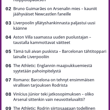
Bruno Guimarães on Arsenalin mies – kauniit
jäähyväiset Newcastlen faneille
Liverpoolin yllätyshankinnasta paljastui uusi
käänne
Aston Villa saamassa uuden puolustajan –
taustalla kammottavat väitteet
Tämä tuli aivan puskista – Barcelonan tähtitoppari
lainalle Liverpooliin
The Athletic: Englannin maajoukkuemiestä
syytetään pahoinpitelystä
Romano: Barcelona on tehnyt ensimmäisen
virallisen tarjouksen Rodrista
Vinícius Júnior teki jatkosopimuksen – oliko
Arsenal sittenkin vain neuvotteluvaltti?
The Athletic: Rodrin siirtosaagaan todellinen