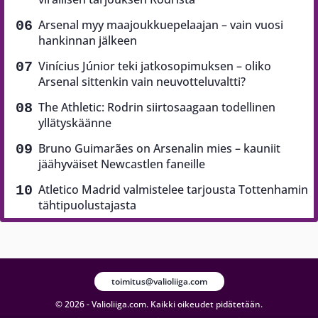
Arsenal myy maajoukkuepelaajan – vain vuosi
hankinnan jälkeen
Vinícius Júnior teki jatkosopimuksen – oliko
Arsenal sittenkin vain neuvotteluvaltti?
The Athletic: Rodrin siirtosaagaan todellinen
yllätyskäänne
Bruno Guimarães on Arsenalin mies – kauniit
jäähyväiset Newcastlen faneille
Atletico Madrid valmistelee tarjousta Tottenhamin
tähtipuolustajasta
toimitus@valioliiga.com
© 2026 - Valioliiga.com. Kaikki oikeudet pidätetään.