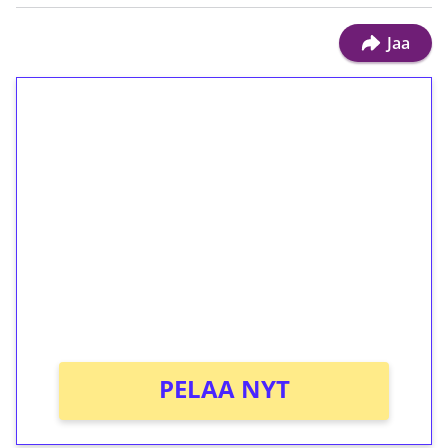
Jaa
1€ = 10€ arvosta
ilmaiskierroksia ilman
kierrätystä!
Talleta 1€
Saat heti 50 ilmaiskierrosta Tuohi 1000 -
peliin (arvo 0,20€ per kierros)!
Ei kierrätysvaatimusta!
PELAA NYT