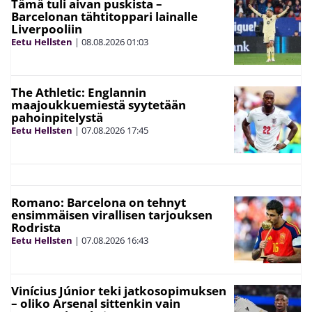
Tämä tuli aivan puskista –
Barcelonan tähtitoppari lainalle
Liverpooliin
Eetu Hellsten
|
08.08.2026
01:03
The Athletic: Englannin
maajoukkuemiestä syytetään
pahoinpitelystä
Eetu Hellsten
|
07.08.2026
17:45
Romano: Barcelona on tehnyt
ensimmäisen virallisen tarjouksen
Rodrista
Eetu Hellsten
|
07.08.2026
16:43
Vinícius Júnior teki jatkosopimuksen
– oliko Arsenal sittenkin vain