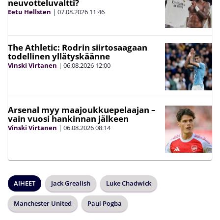
neuvotteluvaltti?
Eetu Hellsten
|
07.08.2026
11:46
The Athletic: Rodrin siirtosaagaan
todellinen yllätyskäänne
Vinski Virtanen
|
06.08.2026
12:00
Arsenal myy maajoukkuepelaajan –
vain vuosi hankinnan jälkeen
Vinski Virtanen
|
06.08.2026
08:14
AIHEET
Jack Grealish
Luke Chadwick
Manchester United
Paul Pogba