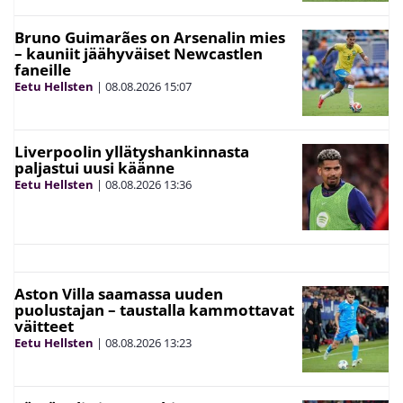
Bruno Guimarães on Arsenalin mies
– kauniit jäähyväiset Newcastlen
faneille
Eetu Hellsten
|
08.08.2026
15:07
Liverpoolin yllätyshankinnasta
paljastui uusi käänne
Eetu Hellsten
|
08.08.2026
13:36
Aston Villa saamassa uuden
puolustajan – taustalla kammottavat
väitteet
Eetu Hellsten
|
08.08.2026
13:23