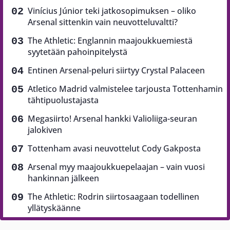
Vinícius Júnior teki jatkosopimuksen – oliko
Arsenal sittenkin vain neuvotteluvaltti?
The Athletic: Englannin maajoukkuemiestä
syytetään pahoinpitelystä
Entinen Arsenal-peluri siirtyy Crystal Palaceen
Atletico Madrid valmistelee tarjousta Tottenhamin
tähtipuolustajasta
Megasiirto! Arsenal hankki Valioliiga-seuran
jalokiven
Tottenham avasi neuvottelut Cody Gakposta
Arsenal myy maajoukkuepelaajan – vain vuosi
hankinnan jälkeen
The Athletic: Rodrin siirtosaagaan todellinen
yllätyskäänne