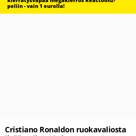
kierrätysvapaa megakierros Reactoonz-
peliin - vain 1 eurolla!
Cristiano Ronaldon ruokavaliosta