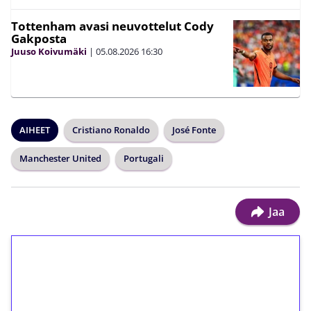
Tottenham avasi neuvottelut Cody
Gakposta
Juuso Koivumäki
|
05.08.2026
16:30
AIHEET
Cristiano Ronaldo
José Fonte
Manchester United
Portugali
Jaa
1€ = 10€ arvosta
ilmaiskierroksia ilman
kierrätystä!