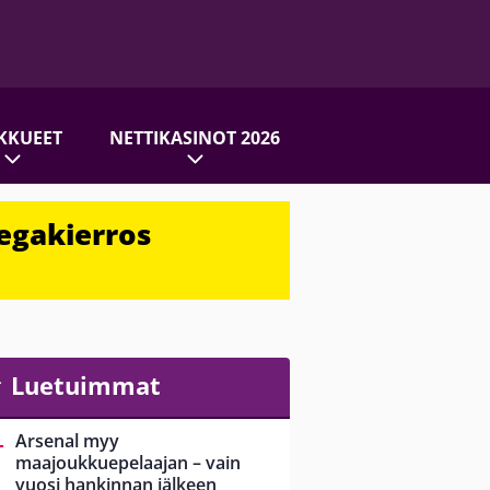
KKUEET
NETTIKASINOT 2026
egakierros
Luetuimmat
Arsenal myy
maajoukkuepelaajan – vain
vuosi hankinnan jälkeen