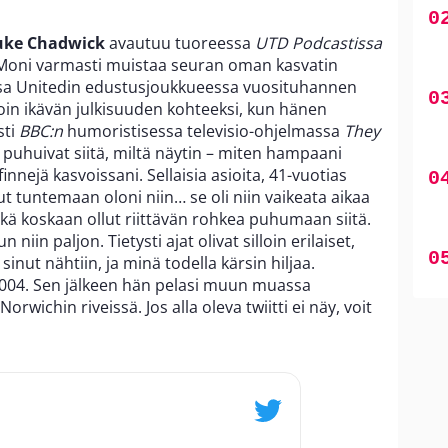
uke Chadwick
avautuu tuoreessa
UTD Podcastissa
oni varmasti muistaa seuran oman kasvatin
nsa Unitedin edustusjoukkueessa vuosituhannen
loin ikävän julkisuuden kohteeksi, kun hänen
sti
BBC:n
humoristisessa televisio-ohjelmassa
They
he puhuivat siitä, miltä näytin – miten hampaani
finnejä kasvoissani. Sellaisia asioita, 41-vuotias
t tuntemaan oloni niin… se oli niin vaikeata aikaa
enkä koskaan ollut riittävän rohkea puhumaan siitä.
niin paljon. Tietysti ajat olivat silloin erilaiset,
 sinut nähtiin, ja minä todella kärsin hiljaa.
004. Sen jälkeen hän pelasi muun muassa
rwichin riveissä. Jos alla oleva twiitti ei näy, voit