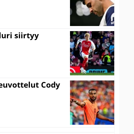
uri siirtyy
euvottelut Cody