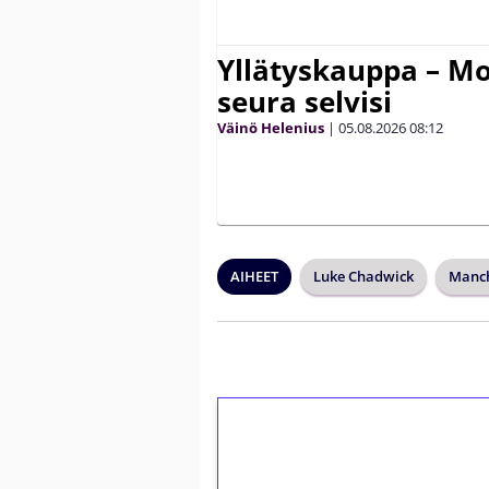
Yllätyskauppa – Mo
seura selvisi
Väinö Helenius
|
05.08.2026
08:12
AIHEET
Luke Chadwick
Manch
1€ = 10€ arvosta 
kierrätystä!