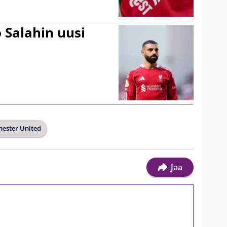
 Salahin uusi
ester United
Jaa
ilmaiskierroksia ilman