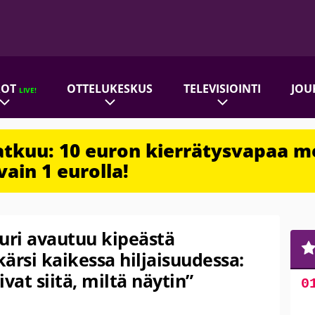
ROT
OTTELUKESKUS
TELEVISIOINTI
JOU
LIVE!
jatkuu: 10 euron kierrätysvapaa m
vain 1 eurolla!
uri avautuu kipeästä
ärsi kaikessa hiljaisuudessa:
vat siitä, miltä näytin”