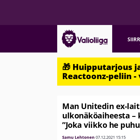
SIIR
🎁 Huipputarjous 
Reactoonz-peliin - 
Man Unitedin ex-lait
ulkonäköaiheesta – k
”Joka viikko he puhui
Samu Lehtonen
07.12.2021
15:15