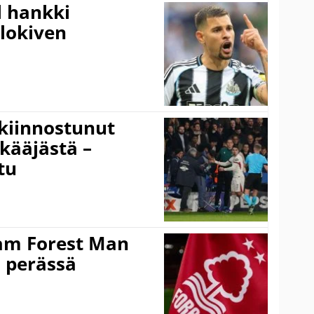
l hankki
alokiven
kiinnostunut
kääjästä –
tu
am Forest Man
n perässä