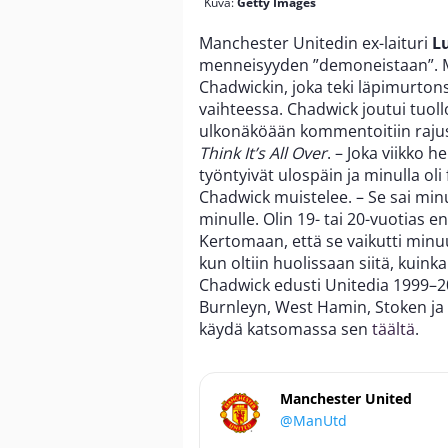
Kuva:
Getty Images
Manchester Unitedin ex-laituri
L
menneisyyden ”demoneistaan”. M
Chadwickin, joka teki läpimurto
vaihteessa. Chadwick joutui tuol
ulkonäköään kommentoitiin raju
Think It’s All Over
. – Joka viikko 
työntyivät ulospäin ja minulla oli 
Chadwick muistelee. – Se sai minu
minulle. Olin 19- tai 20-vuotias 
Kertomaan, että se vaikutti minuun 
kun oltiin huolissaan siitä, kuinka
Chadwick edusti Unitedia 1999–2
Burnleyn, West Hamin, Stoken ja No
käydä katsomassa sen
täältä
.
Manchester United
@ManUtd