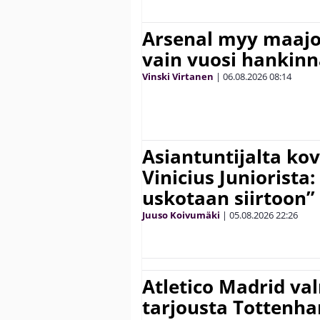
Arsenal myy maajo
vain vuosi hankinn
Vinski Virtanen
|
06.08.2026
08:14
Asiantuntijalta kov
Vinicius Juniorista:
uskotaan siirtoon”
Juuso Koivumäki
|
05.08.2026
22:26
Atletico Madrid va
tarjousta Tottenh