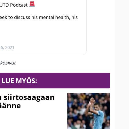
t UTD Podcast
eek to discuss his mental health, his
 6, 2021
kosivut
LUE MYÖS:
n siirtosaagaan
käänne