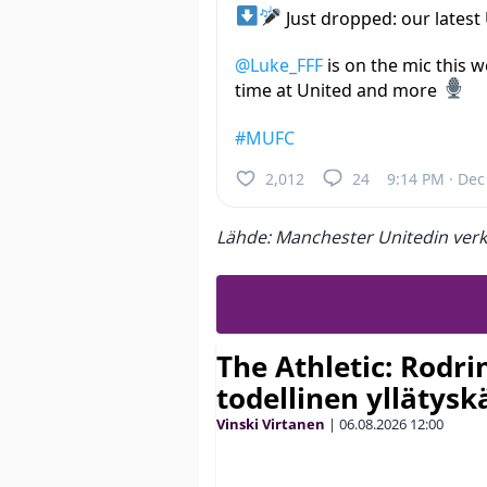
Just dropped: our lates
@Luke_FFF
is on the mic this w
time at United and more
#MUFC
2,012
24
9:14 PM · Dec
Lähde: Manchester Unitedin verk
The Athletic: Rodri
todellinen yllätys
Vinski Virtanen
|
06.08.2026
12:00