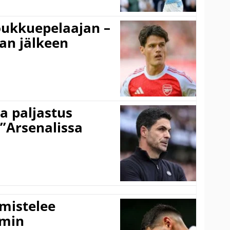
ukkuepelaajan –
an jälkeen
a paljastus
 ”Arsenalissa
lmistelee
amin