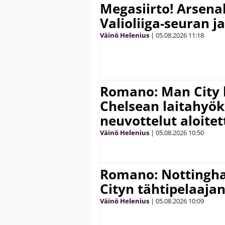
Megasiirto! Arsena
Valioliiga-seuran j
Väinö Helenius
|
05.08.2026
11:18
Romano: Man City 
Chelsean laitahyök
neuvottelut aloitet
Väinö Helenius
|
05.08.2026
10:50
Romano: Nottingh
Cityn tähtipelaaja
Väinö Helenius
|
05.08.2026
10:09