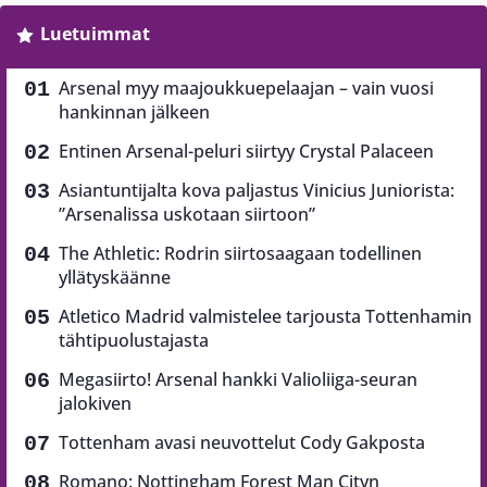
Luetuimmat
Arsenal myy maajoukkuepelaajan – vain vuosi
hankinnan jälkeen
Entinen Arsenal-peluri siirtyy Crystal Palaceen
Asiantuntijalta kova paljastus Vinicius Juniorista:
”Arsenalissa uskotaan siirtoon”
The Athletic: Rodrin siirtosaagaan todellinen
yllätyskäänne
Atletico Madrid valmistelee tarjousta Tottenhamin
tähtipuolustajasta
Megasiirto! Arsenal hankki Valioliiga-seuran
jalokiven
Tottenham avasi neuvottelut Cody Gakposta
Romano: Nottingham Forest Man Cityn