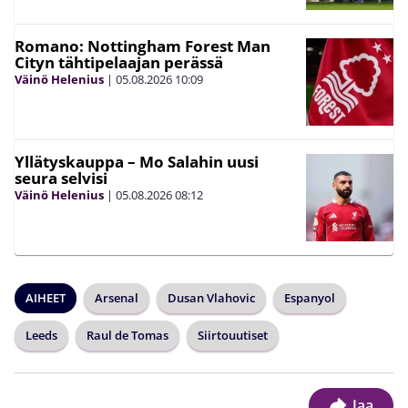
Romano: Nottingham Forest Man
Cityn tähtipelaajan perässä
Väinö Helenius
|
05.08.2026
10:09
Yllätyskauppa – Mo Salahin uusi
seura selvisi
Väinö Helenius
|
05.08.2026
08:12
AIHEET
Arsenal
Dusan Vlahovic
Espanyol
Leeds
Raul de Tomas
Siirtouutiset
Jaa