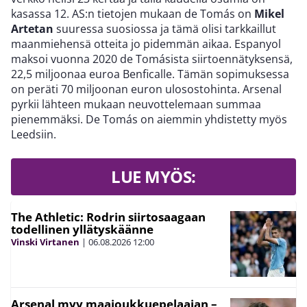
kasassa 12. AS:n tietojen mukaan de Tomás on
Mikel
Artetan
suuressa suosiossa ja tämä olisi tarkkaillut
maanmiehensä otteita jo pidemmän aikaa. Espanyol
maksoi vuonna 2020 de Tomásista siirtoennätyksensä,
22,5 miljoonaa euroa Benficalle. Tämän sopimuksessa
on peräti 70 miljoonan euron ulosostohinta. Arsenal
pyrkii lähteen mukaan neuvottelemaan summaa
pienemmäksi. De Tomás on aiemmin yhdistetty myös
Leedsiin.
LUE MYÖS:
The Athletic: Rodrin siirtosaagaan
todellinen yllätyskäänne
Vinski Virtanen
|
06.08.2026
12:00
Arsenal myy maajoukkuepelaajan –