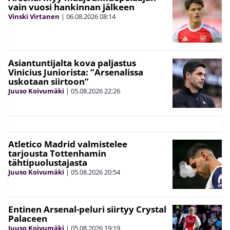
vain vuosi hankinnan jälkeen
Vinski Virtanen
|
06.08.2026
08:14
Asiantuntijalta kova paljastus
Vinicius Juniorista: ”Arsenalissa
uskotaan siirtoon”
Juuso Koivumäki
|
05.08.2026
22:26
Atletico Madrid valmistelee
tarjousta Tottenhamin
tähtipuolustajasta
Juuso Koivumäki
|
05.08.2026
20:54
Entinen Arsenal-peluri siirtyy Crystal
Palaceen
Juuso Koivumäki
|
05.08.2026
19:19