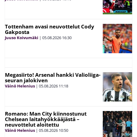
Tottenham avasi neuvottelut Cody
Gakposta
Juuso Koivumäki
|
05.08.2026
16:30
Megasiirto! Arsenal hankki Valioliiga-
seuran jalokiven
Väinö Helenius
|
05.08.2026
11:18
Romano: Man City kiinnostunut
Chelsean laitahyökkääjästä –
neuvottelut aloitettu
Väinö Helenius
|
05.08.2026
10:50