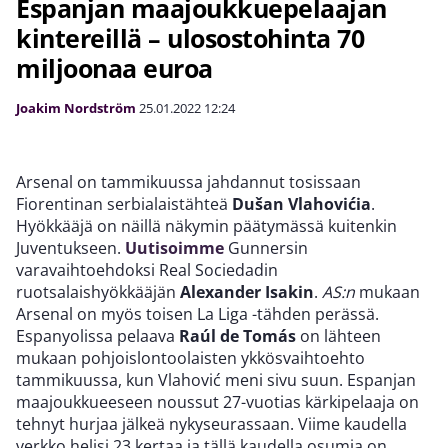
Espanjan maajoukkuepelaajan
kintereillä – ulosostohinta 70
miljoonaa euroa
Joakim Nordström
25.01.2022
12:24
Arsenal on tammikuussa jahdannut tosissaan
Fiorentinan serbialaistähteä
Dušan Vlahovićia
.
Hyökkääjä on näillä näkymin päätymässä kuitenkin
Juventukseen.
Uutisoimme
Gunnersin
varavaihtoehdoksi Real Sociedadin
ruotsalaishyökkääjän
Alexander Isakin
.
AS:n
mukaan
Arsenal on myös toisen La Liga -tähden perässä.
Espanyolissa pelaava
Raúl de Tomás
on lähteen
mukaan pohjoislontoolaisten ykkösvaihtoehto
tammikuussa, kun Vlahović meni sivu suun. Espanjan
maajoukkueeseen noussut 27-vuotias kärkipelaaja on
tehnyt hurjaa jälkeä nykyseurassaan. Viime kaudella
verkko helisi 23 kertaa ja tällä kaudella osumia on