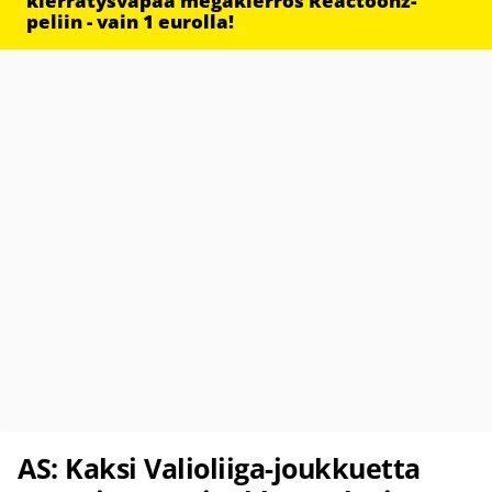
kierrätysvapaa megakierros Reactoonz-
peliin - vain 1 eurolla!
AS: Kaksi Valioliiga-joukkuetta