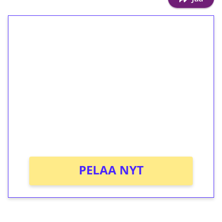
1€ = 10€ arvosta
ilmaiskierroksia ilman
kierrätystä!
Talleta 1€
Saat heti 50 ilmaiskierrosta Tuohi 1000 -
peliin (arvo 0,20€ per kierros)!
Ei kierrätysvaatimusta!
PELAA NYT