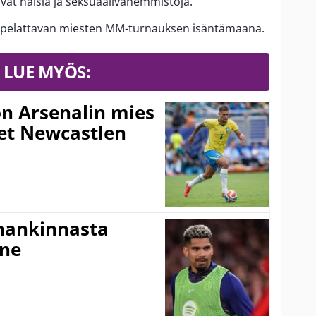
ivät naisia ja seksuaalivähemmistöjä.
a pelattavan miesten MM-turnauksen isäntämaana.
LUE MYÖS:
n Arsenalin mies
set Newcastlen
shankinnasta
nne