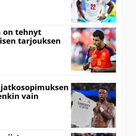
 on tehnyt
isen tarjouksen
ki jatkosopimuksen
tenkin vain