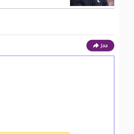
Jaa
ilmaiskierroksia ilman
osta Tuohi 1000 -peliin (arvo 0,20€ per