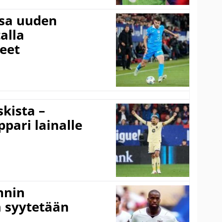
ssa uuden
alla
eet
kista –
pari lainalle
nnin
 syytetään