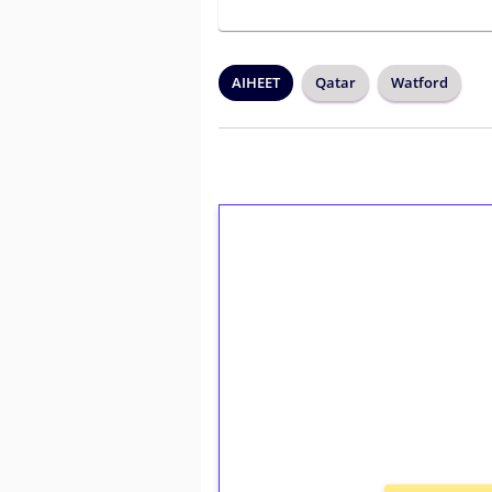
AIHEET
Qatar
Watford
1€ = 10€ arvosta 
kierrätystä!
Talleta 1€
Saat heti 50 ilmaiskierr
kierros)!
Ei kierrätysvaatimusta!