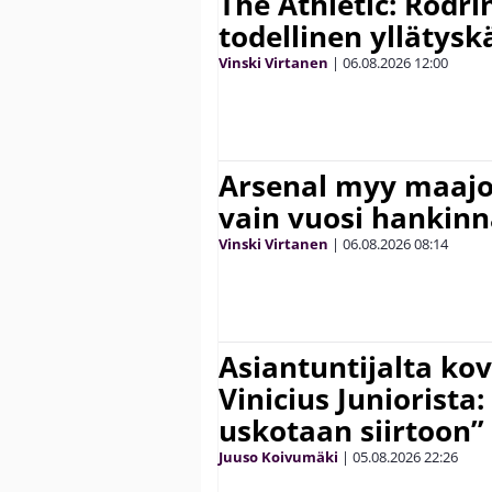
The Athletic: Rodri
todellinen yllätys
Vinski Virtanen
|
06.08.2026
12:00
Arsenal myy maajo
vain vuosi hankinn
Vinski Virtanen
|
06.08.2026
08:14
Asiantuntijalta kov
Vinicius Juniorista:
uskotaan siirtoon”
Juuso Koivumäki
|
05.08.2026
22:26