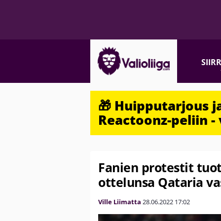
SIIR
🎁 Huipputarjous 
Reactoonz-peliin - 
Fanien protestit tuot
ottelunsa Qataria v
Ville Liimatta
28.06.2022
17:02