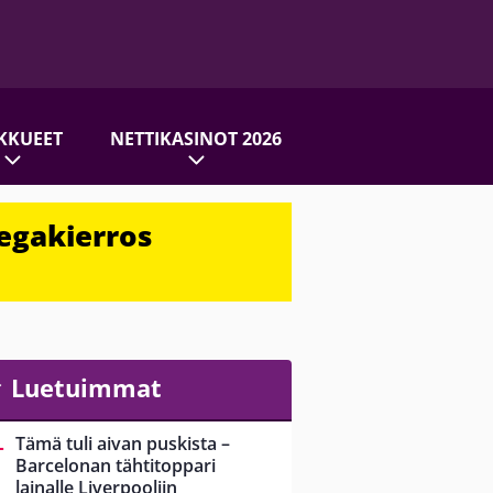
KKUEET
NETTIKASINOT 2026
egakierros
Luetuimmat
Tämä tuli aivan puskista –
Barcelonan tähtitoppari
lainalle Liverpooliin