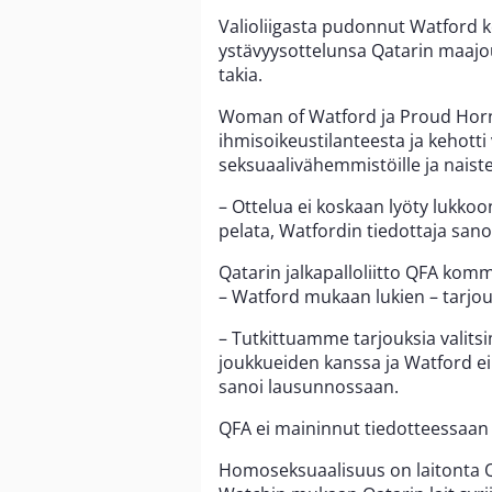
Valioliigasta pudonnut Watford k
ystävyysottelunsa Qatarin maajo
takia.
Woman of Watford ja Proud Horne
ihmisoikeustilanteesta ja kehott
seksuaalivähemmistöille ja naiste
– Ottelua ei koskaan lyöty lukkoon,
pelata, Watfordin tiedottaja san
Qatarin jalkapalloliitto QFA komme
– Watford mukaan lukien – tarjou
– Tutkittuamme tarjouksia valits
joukkueiden kanssa ja Watford ei
sanoi lausunnossaan.
QFA ei maininnut tiedotteessaan
Homoseksuaalisuus on laitonta Q