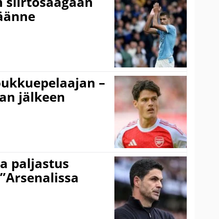
n siirtosaagaan
käänne
ukkuepelaajan –
an jälkeen
a paljastus
 ”Arsenalissa