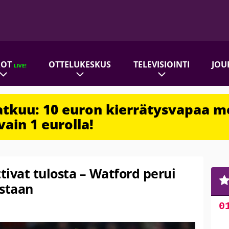
ROT
OTTELUKESKUS
TELEVISIOINTI
JOU
LIVE!
jatkuu: 10 euron kierrätysvapaa m
vain 1 eurolla!
tivat tulosta – Watford perui
astaan