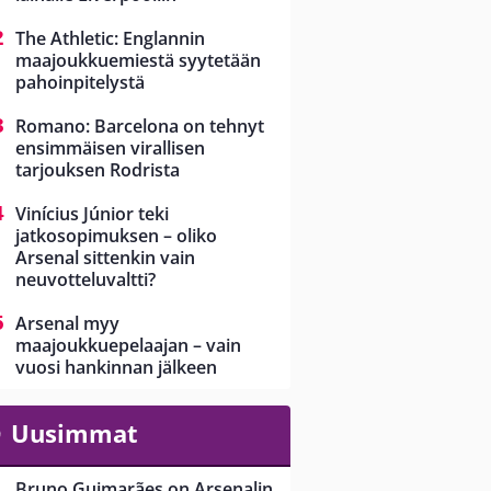
The Athletic: Englannin
maajoukkuemiestä syytetään
pahoinpitelystä
Romano: Barcelona on tehnyt
ensimmäisen virallisen
tarjouksen Rodrista
Vinícius Júnior teki
jatkosopimuksen – oliko
Arsenal sittenkin vain
neuvotteluvaltti?
Arsenal myy
maajoukkuepelaajan – vain
vuosi hankinnan jälkeen
Uusimmat
Bruno Guimarães on Arsenalin