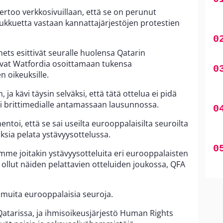
ertoo verkkosivuillaan, että se on perunut
ukkuetta vastaan kannattajärjestöjen protestien
ts esittivät seuralle huolensa Qatarin
i vat Watfordia osoittamaan tukensa
n oikeuksille.
 ja kävi täysin selväksi, että tätä ottelua ei pidä
oi brittimedialle antamassaan lausunnossa.
ntoi, että se sai useilta eurooppalaisilta seuroilta
ksia pelata ystävyysottelussa.
imme joitakin ystävyysotteluita eri eurooppalaisten
 ollut näiden pelattavien otteluiden joukossa, QFA
 muita eurooppalaisia seuroja.
atarissa, ja ihmisoikeusjärjestö Human Rights