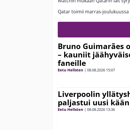
Watchin mukaan Qatarin lait syrj
Qatar toimii marras-joulukuuss
Bruno Guimarães o
– kauniit jäähyväi
faneille
Eetu Hellsten
|
08.08.2026
15:07
Liverpoolin ylläty
paljastui uusi kää
Eetu Hellsten
|
08.08.2026
13:36