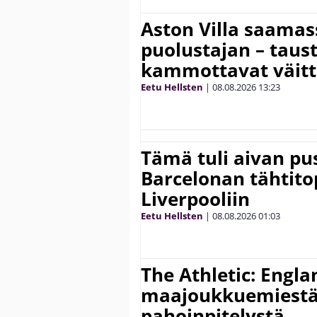
Aston Villa saama
puolustajan – taust
kammottavat väitt
Eetu Hellsten
|
08.08.2026
13:23
Tämä tuli aivan pus
Barcelonan tähtitop
Liverpooliin
Eetu Hellsten
|
08.08.2026
01:03
The Athletic: Engla
maajoukkuemiestä
pahoinpitelystä