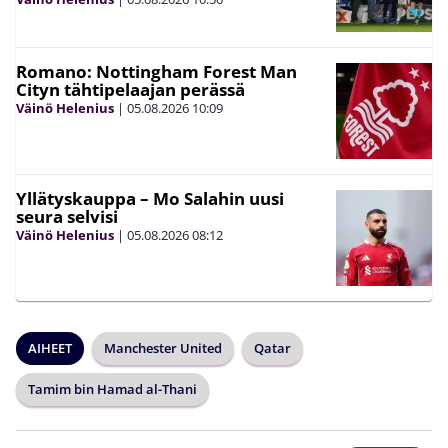
Romano: Nottingham Forest Man
Cityn tähtipelaajan perässä
Väinö Helenius
|
05.08.2026
10:09
Yllätyskauppa – Mo Salahin uusi
seura selvisi
Väinö Helenius
|
05.08.2026
08:12
AIHEET
Manchester United
Qatar
Tamim bin Hamad al-Thani