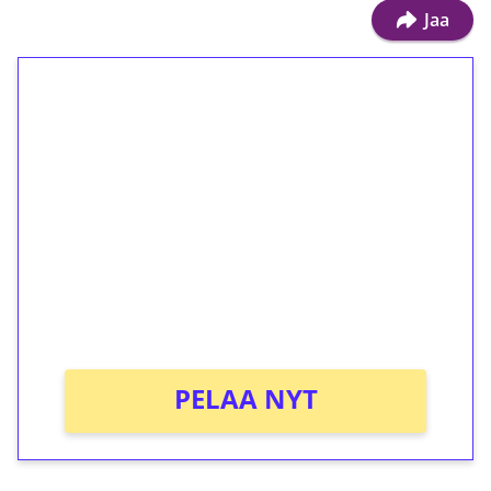
Jaa
1€ = 10€ arvosta
ilmaiskierroksia ilman
kierrätystä!
Talleta 1€
Saat heti 50 ilmaiskierrosta Tuohi 1000 -
peliin (arvo 0,20€ per kierros)!
Ei kierrätysvaatimusta!
PELAA NYT