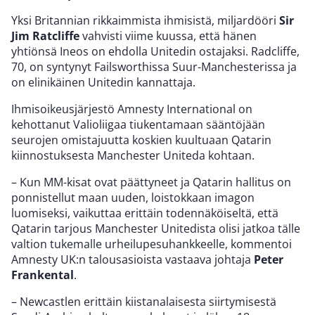
Yksi Britannian rikkaimmista ihmisistä, miljardööri
Sir
Jim Ratcliffe
vahvisti viime kuussa, että hänen
yhtiönsä Ineos on ehdolla Unitedin ostajaksi. Radcliffe,
70, on syntynyt Failsworthissa Suur-Manchesterissa ja
on elinikäinen Unitedin kannattaja.
Ihmisoikeusjärjestö Amnesty International on
kehottanut Valioliigaa tiukentamaan sääntöjään
seurojen omistajuutta koskien kuultuaan Qatarin
kiinnostuksesta Manchester Uniteda kohtaan.
– Kun MM-kisat ovat päättyneet ja Qatarin hallitus on
ponnistellut maan uuden, loistokkaan imagon
luomiseksi, vaikuttaa erittäin todennäköiseltä, että
Qatarin tarjous Manchester Unitedista olisi jatkoa tälle
valtion tukemalle urheilupesuhankkeelle, kommentoi
Amnesty UK:n talousasioista vastaava johtaja
Peter
Frankental
.
– Newcastlen erittäin kiistanalaisesta siirtymisestä