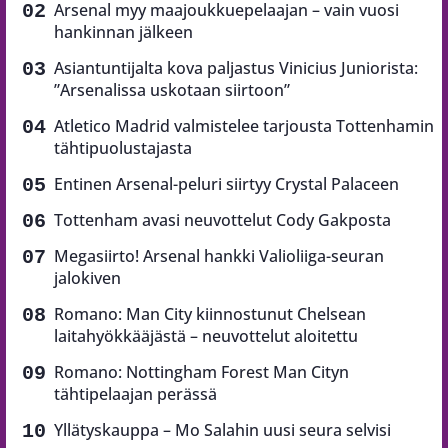
Arsenal myy maajoukkuepelaajan – vain vuosi
hankinnan jälkeen
Asiantuntijalta kova paljastus Vinicius Juniorista:
”Arsenalissa uskotaan siirtoon”
Atletico Madrid valmistelee tarjousta Tottenhamin
tähtipuolustajasta
Entinen Arsenal-peluri siirtyy Crystal Palaceen
Tottenham avasi neuvottelut Cody Gakposta
Megasiirto! Arsenal hankki Valioliiga-seuran
jalokiven
Romano: Man City kiinnostunut Chelsean
laitahyökkääjästä – neuvottelut aloitettu
Romano: Nottingham Forest Man Cityn
tähtipelaajan perässä
Yllätyskauppa – Mo Salahin uusi seura selvisi