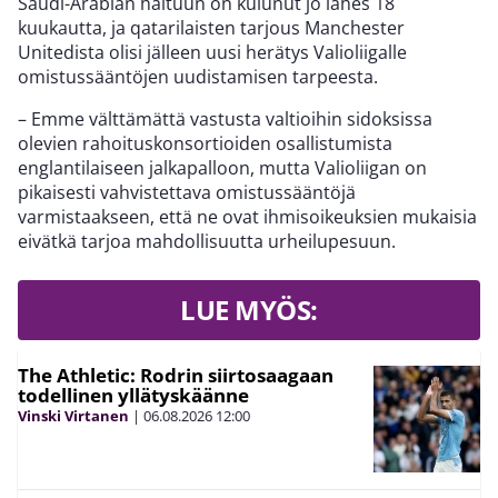
Saudi-Arabian haltuun on kulunut jo lähes 18
kuukautta, ja qatarilaisten tarjous Manchester
Unitedista olisi jälleen uusi herätys Valioliigalle
omistussääntöjen uudistamisen tarpeesta.
– Emme välttämättä vastusta valtioihin sidoksissa
olevien rahoituskonsortioiden osallistumista
englantilaiseen jalkapalloon, mutta Valioliigan on
pikaisesti vahvistettava omistussääntöjä
varmistaakseen, että ne ovat ihmisoikeuksien mukaisia
eivätkä tarjoa mahdollisuutta urheilupesuun.
LUE MYÖS:
The Athletic: Rodrin siirtosaagaan
todellinen yllätyskäänne
Vinski Virtanen
|
06.08.2026
12:00