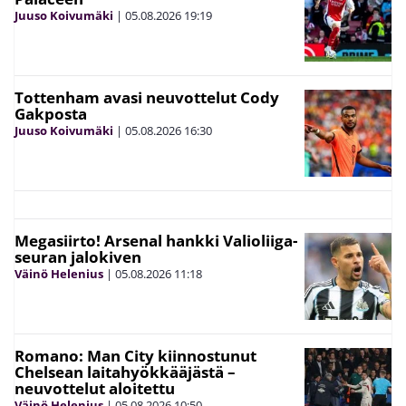
Juuso Koivumäki
|
05.08.2026
19:19
Tottenham avasi neuvottelut Cody
Gakposta
Juuso Koivumäki
|
05.08.2026
16:30
Megasiirto! Arsenal hankki Valioliiga-
seuran jalokiven
Väinö Helenius
|
05.08.2026
11:18
Romano: Man City kiinnostunut
Chelsean laitahyökkääjästä –
neuvottelut aloitettu
Väinö Helenius
|
05.08.2026
10:50