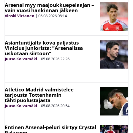
Arsenal myy maajoukkuepelaajan –
vain vuosi hankinnan jälkeen
Vinski Virtanen
|
06.08.2026
08:14
Asiantuntijalta kova paljastus
Vinicius Juniorista: ”Arsenalissa
uskotaan siirtoon”
Juuso Koivumäki
|
05.08.2026
22:26
Atletico Madrid valmistelee
tarjousta Tottenhamin
tähtipuolustajasta
Juuso Koivumäki
|
05.08.2026
20:54
Entinen Arsenal-peluri siirtyy Crystal
Palaceen