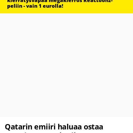
kierrätysvapaa megakierros Reactoonz-
peliin - vain 1 eurolla!
Qatarin emiiri haluaa ostaa