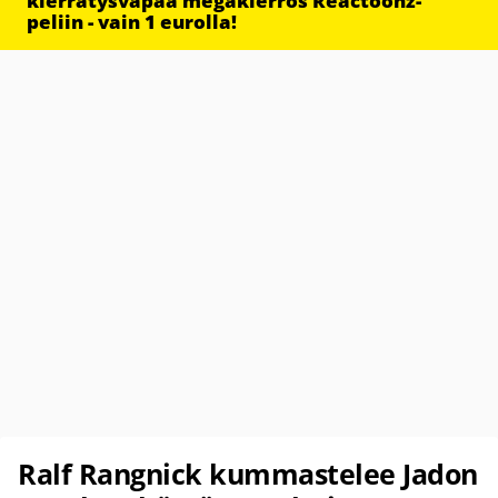
kierrätysvapaa megakierros Reactoonz-
peliin - vain 1 eurolla!
Ralf Rangnick kummastelee Jadon