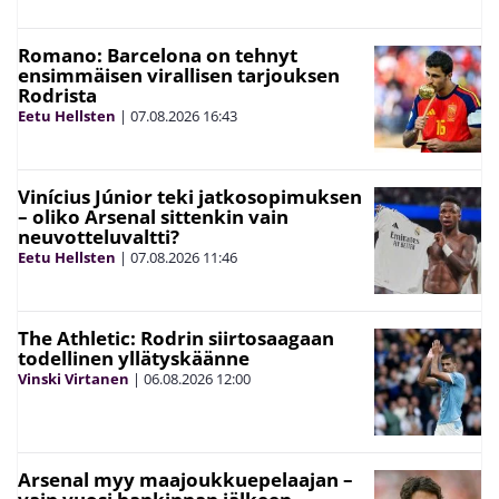
Romano: Barcelona on tehnyt
ensimmäisen virallisen tarjouksen
Rodrista
Eetu Hellsten
|
07.08.2026
16:43
Vinícius Júnior teki jatkosopimuksen
– oliko Arsenal sittenkin vain
neuvotteluvaltti?
Eetu Hellsten
|
07.08.2026
11:46
The Athletic: Rodrin siirtosaagaan
todellinen yllätyskäänne
Vinski Virtanen
|
06.08.2026
12:00
Arsenal myy maajoukkuepelaajan –