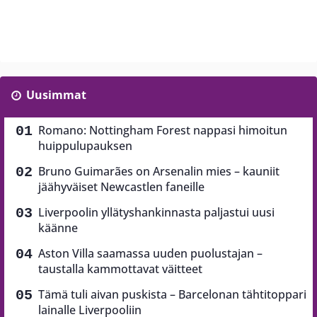
Uusimmat
Romano: Nottingham Forest nappasi himoitun
huippulupauksen
Bruno Guimarães on Arsenalin mies – kauniit
jäähyväiset Newcastlen faneille
Liverpoolin yllätyshankinnasta paljastui uusi
käänne
Aston Villa saamassa uuden puolustajan –
taustalla kammottavat väitteet
Tämä tuli aivan puskista – Barcelonan tähtitoppari
lainalle Liverpooliin