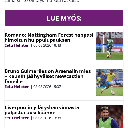
tämä siirto oli täysin oikea ratkaisu.
LUE MYÖS:
Romano: Nottingham Forest nappasi
himoitun huippulupauksen
Eetu Hellsten
|
08.08.2026
18:48
Bruno Guimarães on Arsenalin mies
– kauniit jäähyväiset Newcastlen
faneille
Eetu Hellsten
|
08.08.2026
15:07
Liverpoolin yllätyshankinnasta
paljastui uusi käänne
Eetu Hellsten
|
08.08.2026
13:36