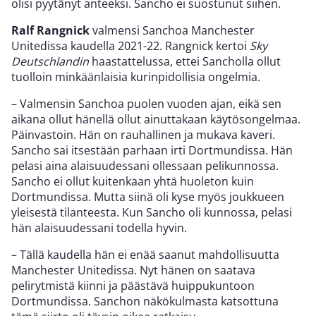
olisi pyytänyt anteeksi. Sancho ei suostunut siihen.
Ralf Rangnick
valmensi Sanchoa Manchester
Unitedissa kaudella 2021-22. Rangnick kertoi
Sky
Deutschlandin
haastattelussa, ettei Sancholla ollut
tuolloin minkäänlaisia kurinpidollisia ongelmia.
– Valmensin Sanchoa puolen vuoden ajan, eikä sen
aikana ollut hänellä ollut ainuttakaan käytösongelmaa.
Päinvastoin. Hän on rauhallinen ja mukava kaveri.
Sancho sai itsestään parhaan irti Dortmundissa. Hän
pelasi aina alaisuudessani ollessaan pelikunnossa.
Sancho ei ollut kuitenkaan yhtä huoleton kuin
Dortmundissa. Mutta siinä oli kyse myös joukkueen
yleisestä tilanteesta. Kun Sancho oli kunnossa, pelasi
hän alaisuudessani todella hyvin.
– Tällä kaudella hän ei enää saanut mahdollisuutta
Manchester Unitedissa. Nyt hänen on saatava
pelirytmistä kiinni ja päästävä huippukuntoon
Dortmundissa. Sanchon näkökulmasta katsottuna