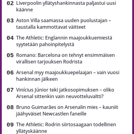
Liverpoolin yllätyshankinnasta paljastui uusi
käänne
Aston Villa saamassa uuden puolustajan –
taustalla kammottavat väitteet
The Athletic: Englannin maajoukkuemiestä
syytetään pahoinpitelystä
Romano: Barcelona on tehnyt ensimmäisen
virallisen tarjouksen Rodrista
Arsenal myy maajoukkuepelaajan – vain vuosi
hankinnan jälkeen
Vinícius Júnior teki jatkosopimuksen – oliko
Arsenal sittenkin vain neuvotteluvaltti?
Bruno Guimarães on Arsenalin mies – kauniit
jäähyväiset Newcastlen faneille
The Athletic: Rodrin siirtosaagaan todellinen
yllätyskäänne