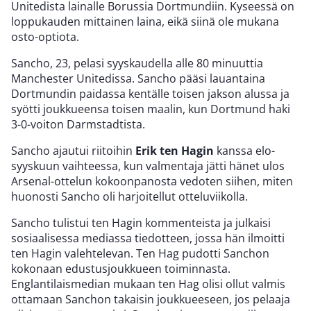
Unitedista lainalle Borussia Dortmundiin. Kyseessä on
loppukauden mittainen laina, eikä siinä ole mukana
osto-optiota.
Sancho, 23, pelasi syyskaudella alle 80 minuuttia
Manchester Unitedissa. Sancho pääsi lauantaina
Dortmundin paidassa kentälle toisen jakson alussa ja
syötti joukkueensa toisen maalin, kun Dortmund haki
3-0-voiton Darmstadtista.
Sancho ajautui riitoihin
Erik ten Hagin
kanssa elo-
syyskuun vaihteessa, kun valmentaja jätti hänet ulos
Arsenal-ottelun kokoonpanosta vedoten siihen, miten
huonosti Sancho oli harjoitellut otteluviikolla.
Sancho tulistui ten Hagin kommenteista ja julkaisi
sosiaalisessa mediassa tiedotteen, jossa hän ilmoitti
ten Hagin valehtelevan. Ten Hag pudotti Sanchon
kokonaan edustusjoukkueen toiminnasta.
Englantilaismedian mukaan ten Hag olisi ollut valmis
ottamaan Sanchon takaisin joukkueeseen, jos pelaaja