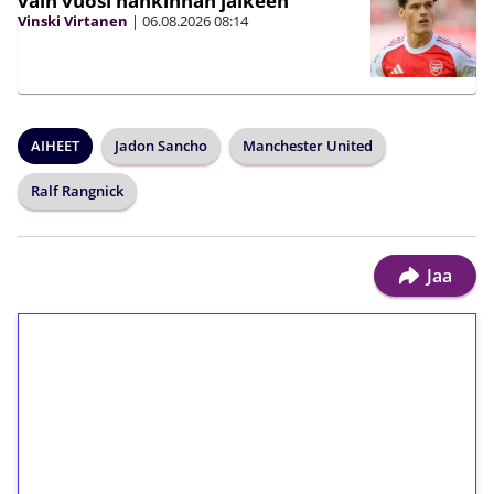
vain vuosi hankinnan jälkeen
Vinski Virtanen
|
06.08.2026
08:14
AIHEET
Jadon Sancho
Manchester United
Ralf Rangnick
Jaa
1€ = 10€ arvosta
ilmaiskierroksia ilman
kierrätystä!
Talleta 1€