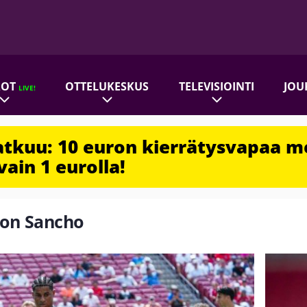
ROT
OTTELUKESKUS
TELEVISIOINTI
JOU
LIVE!
jatkuu: 10 euron kierrätysvapaa m
vain 1 eurolla!
adon Sancho