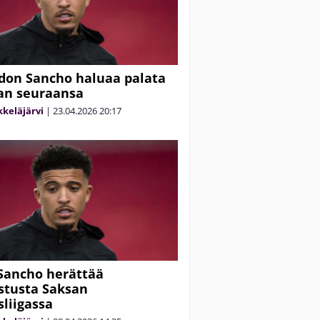
adon Sancho haluaa palata
an seuraansa
keläjärvi
|
23.04.2026
20:17
Sancho herättää
stusta Saksan
liigassa