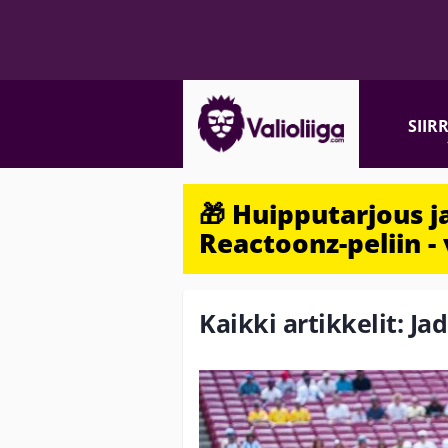
SIIR
🎁 Huipputarjous 
Reactoonz-peliin - 
Kaikki artikkelit: J