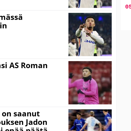
ämässä
in
äsi AS Roman
 on saanut
ouksen Jadon
ei enää päätä