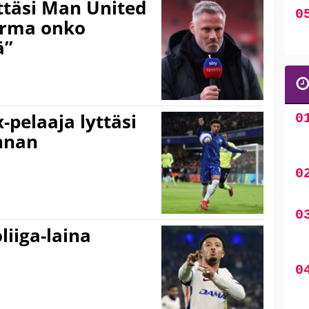
ttäsi Man United
varma onko
ä”
-pelaaja lyttäsi
nnan
liiga-laina