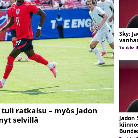
Sky: J
vanha
Tuukka Ik
tuli ratkaisu – myös Jadon
Jadon 
yt selvillä
kiinno
Bundes