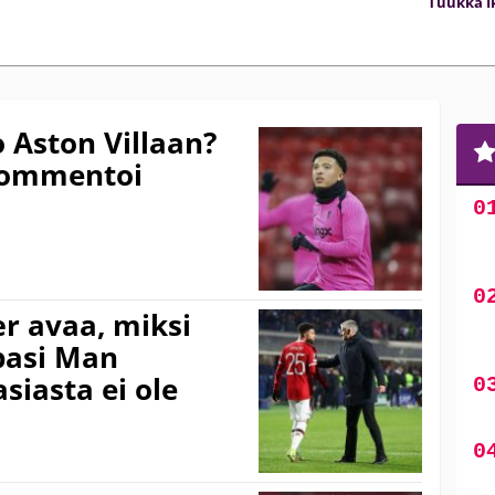
Tuukka Ik
 Aston Villaan?
kommentoi
r avaa, miksi
pasi Man
siasta ei ole