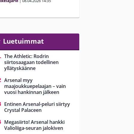
keläjärvi
|
08.04.2026
14:35
Luetuimmat
The Athletic: Rodrin
siirtosaagaan todellinen
yllätyskäänne
Arsenal myy
maajoukkuepelaajan – vain
vuosi hankinnan jälkeen
Entinen Arsenal-peluri siirtyy
Crystal Palaceen
Megasiirto! Arsenal hankki
Valioliiga-seuran jalokiven