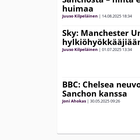
huimaa
Juuso Kilpeläinen
|
14.08.2025
18:34
Sky: Manchester U
hylkiöhyökkääjiään
Juuso Kilpeläinen
|
01.07.2025
13:34
BBC: Chelsea neuvo
Sanchon kanssa
Joni Ahokas
|
30.05.2025
09:26