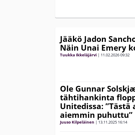
Jääkö Jadon Sancho
Näin Unai Emery 
Tuukka Ikkeläjärvi
|
11.02.2026
09:32
Ole Gunnar Solskjæ
tähtihankinta flop
Unitedissa: ”Tästä a
aiemmin puhuttu”
Juuso Kilpeläinen
|
13.11.2025
16:14