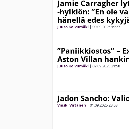
Jamie Carragher ly
-hylkiön: ”En ole 
hänellä edes kykyj
Juuso Koivumäki
|
09.09.2025
19:27
”Paniikkiostos” – Ex
Aston Villan hanki
Juuso Koivumäki
|
02.09.2025
21:58
Jadon Sancho: Valio
Vinski Virtanen
|
01.09.2025
23:53