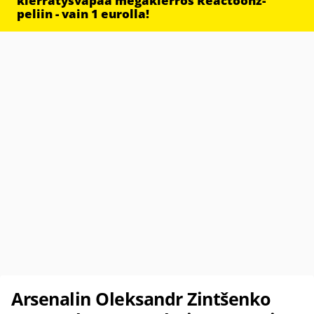
kierrätysvapaa megakierros Reactoonz-
peliin - vain 1 eurolla!
Arsenalin Oleksandr Zintšenko