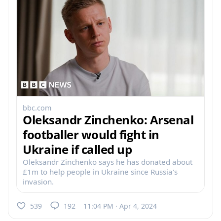
bbc.com
Oleksandr Zinchenko: Arsenal
footballer would fight in
Ukraine if called up
Oleksandr Zinchenko says he has donated about
£1m to help people in Ukraine since Russia's
invasion.
539
192
11:04 PM · Apr 4, 2024