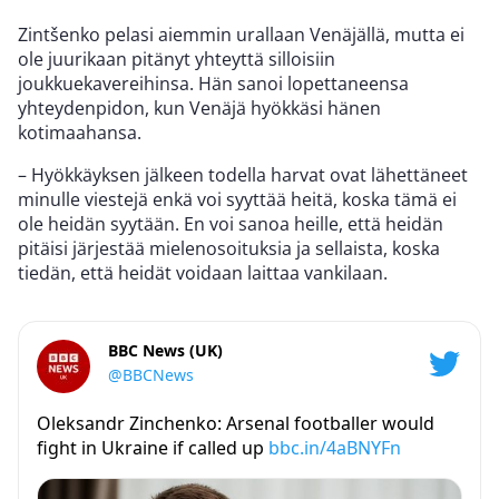
Zintšenko pelasi aiemmin urallaan Venäjällä, mutta ei
ole juurikaan pitänyt yhteyttä silloisiin
joukkuekavereihinsa. Hän sanoi lopettaneensa
yhteydenpidon, kun Venäjä hyökkäsi hänen
kotimaahansa.
– Hyökkäyksen jälkeen todella harvat ovat lähettäneet
minulle viestejä enkä voi syyttää heitä, koska tämä ei
ole heidän syytään. En voi sanoa heille, että heidän
pitäisi järjestää mielenosoituksia ja sellaista, koska
tiedän, että heidät voidaan laittaa vankilaan.
BBC News (UK)
@BBCNews
Oleksandr Zinchenko: Arsenal footballer would
fight in Ukraine if called up
bbc.in/4aBNYFn