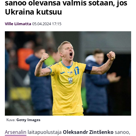
sanoo olevansa valmis sotaan, jos
Ukraina kutsuu
Ville Liimatta
05.04.2024
17:15
Kuva:
Getty Images
Arsenalin
laitapuolustaja
Oleksandr Zintšenko
sanoo,