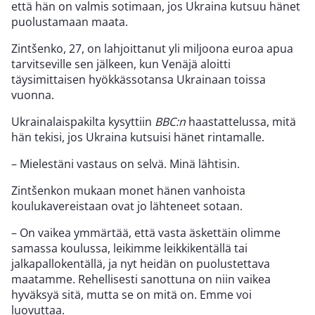
että hän on valmis sotimaan, jos Ukraina kutsuu hänet
puolustamaan maata.
Zintšenko, 27, on lahjoittanut yli miljoona euroa apua
tarvitseville sen jälkeen, kun Venäjä aloitti
täysimittaisen hyökkässotansa Ukrainaan toissa
vuonna.
Ukrainalaispakilta kysyttiin
BBC:n
haastattelussa, mitä
hän tekisi, jos Ukraina kutsuisi hänet rintamalle.
– Mielestäni vastaus on selvä. Minä lähtisin.
Zintšenkon mukaan monet hänen vanhoista
koulukavereistaan ovat jo lähteneet sotaan.
– On vaikea ymmärtää, että vasta äskettäin olimme
samassa koulussa, leikimme leikkikentällä tai
jalkapallokentällä, ja nyt heidän on puolustettava
maatamme. Rehellisesti sanottuna on niin vaikea
hyväksyä sitä, mutta se on mitä on. Emme voi
luovuttaa.