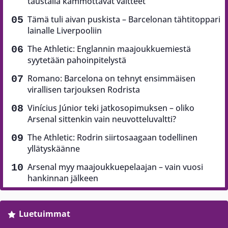
taustalla kammottavat väitteet
Tämä tuli aivan puskista – Barcelonan tähtitoppari
lainalle Liverpooliin
The Athletic: Englannin maajoukkuemiestä
syytetään pahoinpitelystä
Romano: Barcelona on tehnyt ensimmäisen
virallisen tarjouksen Rodrista
Vinícius Júnior teki jatkosopimuksen – oliko
Arsenal sittenkin vain neuvotteluvaltti?
The Athletic: Rodrin siirtosaagaan todellinen
yllätyskäänne
Arsenal myy maajoukkuepelaajan – vain vuosi
hankinnan jälkeen
Luetuimmat