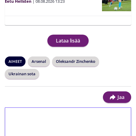
Eetu Hellsten
|
08.08.2026
13:23
Lataa lisää
AIHEET
Arsenal
Oleksandr Zinchenko
Ukrainan sota
Jaa
1€ = 10€ arvosta
ilmaiskierroksia ilman