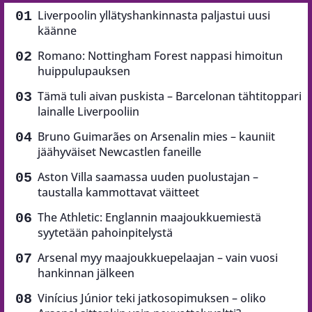
Liverpoolin yllätyshankinnasta paljastui uusi
käänne
Romano: Nottingham Forest nappasi himoitun
huippulupauksen
Tämä tuli aivan puskista – Barcelonan tähtitoppari
lainalle Liverpooliin
Bruno Guimarães on Arsenalin mies – kauniit
jäähyväiset Newcastlen faneille
Aston Villa saamassa uuden puolustajan –
taustalla kammottavat väitteet
The Athletic: Englannin maajoukkuemiestä
syytetään pahoinpitelystä
Arsenal myy maajoukkuepelaajan – vain vuosi
hankinnan jälkeen
Vinícius Júnior teki jatkosopimuksen – oliko