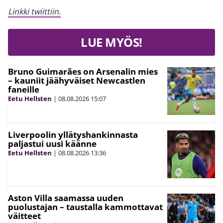
Linkki twiittiin.
LUE MYÖS!
Bruno Guimarães on Arsenalin mies
– kauniit jäähyväiset Newcastlen
faneille
Eetu Hellsten
|
08.08.2026
15:07
Liverpoolin yllätyshankinnasta
paljastui uusi käänne
Eetu Hellsten
|
08.08.2026
13:36
Aston Villa saamassa uuden
puolustajan – taustalla kammottavat
väitteet