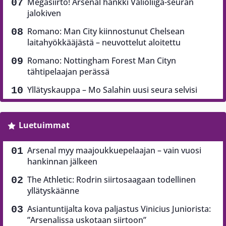
Megasiirto! Arsenal hankki Valioliiga-seuran
jalokiven
Romano: Man City kiinnostunut Chelsean
laitahyökkääjästä – neuvottelut aloitettu
Romano: Nottingham Forest Man Cityn
tähtipelaajan perässä
Yllätyskauppa – Mo Salahin uusi seura selvisi
Luetuimmat
Arsenal myy maajoukkuepelaajan – vain vuosi
hankinnan jälkeen
The Athletic: Rodrin siirtosaagaan todellinen
yllätyskäänne
Asiantuntijalta kova paljastus Vinicius Juniorista:
”Arsenalissa uskotaan siirtoon”