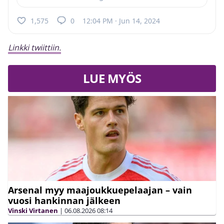
1,575
0
12:04 PM · Jun 14, 2024
Linkki twiittiin.
LUE MYÖS
Arsenal myy maajoukkuepelaajan – vain
vuosi hankinnan jälkeen
Vinski Virtanen
|
06.08.2026
08:14