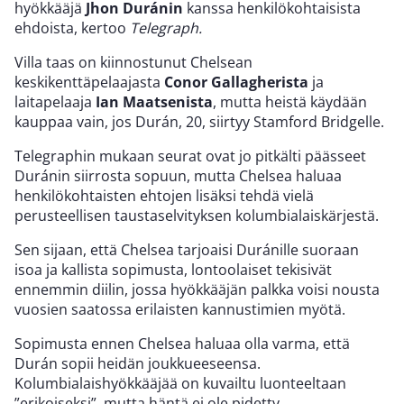
hyökkääjä
Jhon Duránin
kanssa henkilökohtaisista
ehdoista, kertoo
Telegraph.
Villa taas on kiinnostunut Chelsean
keskikenttäpelaajasta
Conor Gallagherista
ja
laitapelaaja
Ian Maatsenista
, mutta heistä käydään
kauppaa vain, jos Durán, 20, siirtyy Stamford Bridgelle.
Telegraphin mukaan seurat ovat jo pitkälti päässeet
Duránin siirrosta sopuun, mutta Chelsea haluaa
henkilökohtaisten ehtojen lisäksi tehdä vielä
perusteellisen taustaselvityksen kolumbialaiskärjestä.
Sen sijaan, että Chelsea tarjoaisi Duránille suoraan
isoa ja kallista sopimusta, lontoolaiset tekisivät
ennemmin diilin, jossa hyökkääjän palkka voisi nousta
vuosien saatossa erilaisten kannustimien myötä.
Sopimusta ennen Chelsea haluaa olla varma, että
Durán sopii heidän joukkueeseensa.
Kolumbialaishyökkääjää on kuvailtu luonteeltaan
”erikoiseksi”, mutta häntä ei ole pidetty