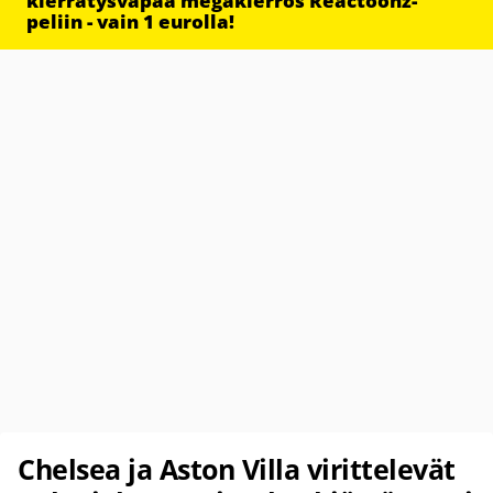
kierrätysvapaa megakierros Reactoonz-
peliin - vain 1 eurolla!
Chelsea ja Aston Villa virittelevät