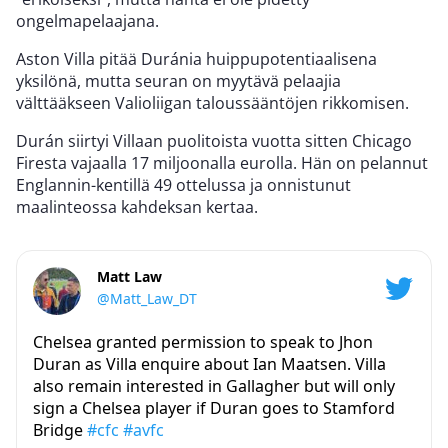
ongelmapelaajana.
Aston Villa pitää Duránia huippupotentiaalisena
yksilönä, mutta seuran on myytävä pelaajia
välttääkseen Valioliigan taloussääntöjen rikkomisen.
Durán siirtyi Villaan puolitoista vuotta sitten Chicago
Firesta vajaalla 17 miljoonalla eurolla. Hän on pelannut
Englannin-kentillä 49 ottelussa ja onnistunut
maalinteossa kahdeksan kertaa.
Matt Law
@Matt_Law_DT
Chelsea granted permission to speak to Jhon
Duran as Villa enquire about Ian Maatsen. Villa
also remain interested in Gallagher but will only
sign a Chelsea player if Duran goes to Stamford
Bridge
#cfc
#avfc