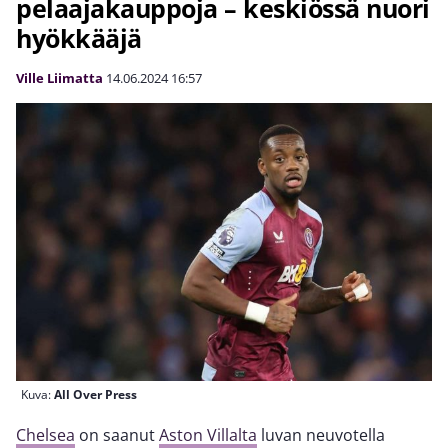
pelaajakauppoja – keskiössä nuori
hyökkääjä
Ville Liimatta
14.06.2024
16:57
Kuva:
All Over Press
Chelsea
on saanut
Aston Villalta
luvan neuvotella