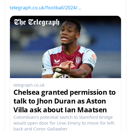
telegraph.co.uk/football/2024/…
telegraph.co.uk
Chelsea granted permission to
talk to Jhon Duran as Aston
Villa ask about Ian Maatsen
Colombian’s potential switch to Stamford Bridge
would open door for Unai Emery to move for left-
back and Conor Gallagher