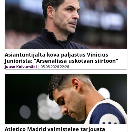
Asiantuntijalta kova paljastus Vinicius
Juniorista: ”Arsenalissa uskotaan siirtoon”
Juuso Koivumäki
|
05.08.2026
22:26
Atletico Madrid valmistelee tarjousta