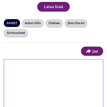
Lataa lisää
AIHEET
Aston Villa
Chelsea
Jhon Durán
Siirtouutiset
Jaa
1€ = 10€ arvosta
ilmaiskierroksia ilman
kierrätystä!
Talleta 1€
Saat heti 50 ilmaiskierrosta Tuohi 1000 -