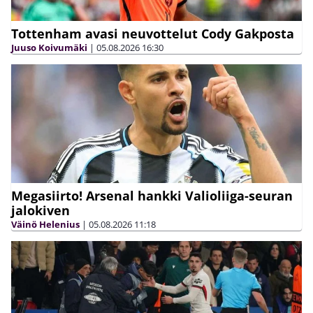
Tottenham avasi neuvottelut Cody Gakposta
Juuso Koivumäki
|
05.08.2026
16:30
Megasiirto! Arsenal hankki Valioliiga-seuran
jalokiven
Väinö Helenius
|
05.08.2026
11:18