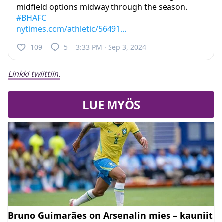
midfield options midway through the season.
#BHAFC
nytimes.com/athletic/56491…
109
5
3:33 PM · Sep 3, 2024
Linkki twiittiin.
LUE MYÖS
Bruno Guimarães on Arsenalin mies – kauniit