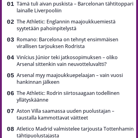
Tämä tuli aivan puskista – Barcelonan tähtitoppari
lainalle Liverpooliin
The Athletic: Englannin maajoukkuemiestä
syytetään pahoinpitelystä
Romano: Barcelona on tehnyt ensimmäisen
virallisen tarjouksen Rodrista
Vinícius Júnior teki jatkosopimuksen – oliko
Arsenal sittenkin vain neuvotteluvaltti?
Arsenal myy maajoukkuepelaajan – vain vuosi
hankinnan jälkeen
The Athletic: Rodrin siirtosaagaan todellinen
yllätyskäänne
Aston Villa saamassa uuden puolustajan –
taustalla kammottavat väitteet
Atletico Madrid valmistelee tarjousta Tottenhamin
tähtipuolustajasta