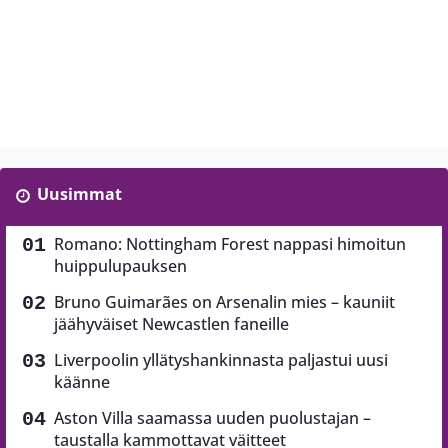
Uusimmat
Romano: Nottingham Forest nappasi himoitun
huippulupauksen
Bruno Guimarães on Arsenalin mies – kauniit
jäähyväiset Newcastlen faneille
Liverpoolin yllätyshankinnasta paljastui uusi
käänne
Aston Villa saamassa uuden puolustajan –
taustalla kammottavat väitteet