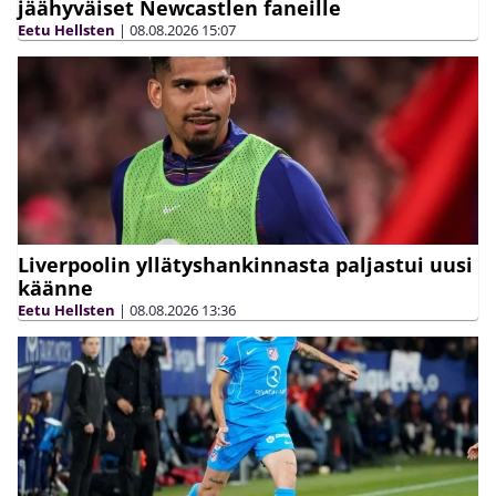
jäähyväiset Newcastlen faneille
Eetu Hellsten
|
08.08.2026
15:07
Liverpoolin yllätyshankinnasta paljastui uusi
käänne
Eetu Hellsten
|
08.08.2026
13:36