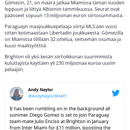
Gómezin, 21, on määrä jatkaa Miamissa tämän vuoden
loppuun ja liittyä Albioniin tammikuussa. Seurat ovat
päässeet sopuun 13 miljoonan euron siirtosummasta.
Paraguayn maajoukkuepelaaja siirtyi MLS:ään vuosi
sitten kotimaastaan Libertadin joukkueesta. Gómezilla
on Miamissa tilillään 32 ottelua, seitsemän osumaa ja
kuusi maalisyöttöä.
Brighton oli yksi kesän siirtoikkunan suurimmista
kuluttajista käyttäen yli 230 miljoonaa euroa uusiin
pelaajiin.
Andy Naylor
@AndyNaylorBHAFC
It has been rumbling on in the background all
summer. Diego Gomez is set to join Paraguay
team-mate Julio Enciso at Brighton in January
from Inter Miami for £11 million, boosting the