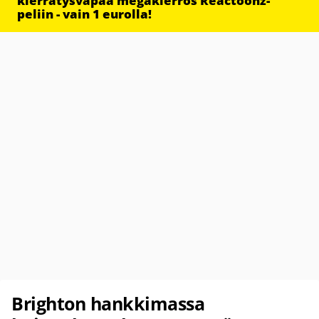
kierrätysvapaa megakierros Reactoonz-
peliin - vain 1 eurolla!
Brighton hankkimassa