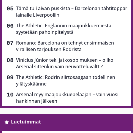
Tämä tuli aivan puskista – Barcelonan tähtitoppari
lainalle Liverpooliin
The Athletic: Englannin maajoukkuemiestä
syytetään pahoinpitelystä
Romano: Barcelona on tehnyt ensimmäisen
virallisen tarjouksen Rodrista
Vinícius Júnior teki jatkosopimuksen – oliko
Arsenal sittenkin vain neuvotteluvaltti?
The Athletic: Rodrin siirtosaagaan todellinen
yllätyskäänne
Arsenal myy maajoukkuepelaajan – vain vuosi
hankinnan jälkeen
Luetuimmat