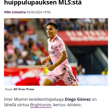
huippulupauksen MLS:stä
Ville Liimatta
03.09.2024
19:56
Kuva:
All Over Press
Inter Miamin keskikenttäpelaaja
Diego Gómez
on
lähellä siirtoa
Brightoniin
, kertoo
Athletic.