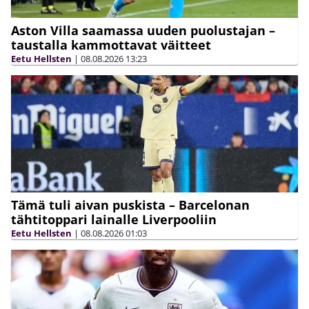
Aston Villa saamassa uuden puolustajan –
taustalla kammottavat väitteet
Eetu Hellsten
|
08.08.2026
13:23
Tämä tuli aivan puskista – Barcelonan
tähtitoppari lainalle Liverpooliin
Eetu Hellsten
|
08.08.2026
01:03