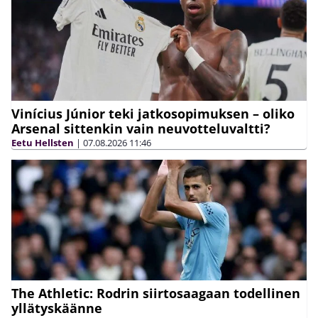
Vinícius Júnior teki jatkosopimuksen – oliko
Arsenal sittenkin vain neuvotteluvaltti?
Eetu Hellsten
|
07.08.2026
11:46
The Athletic: Rodrin siirtosaagaan todellinen
yllätyskäänne