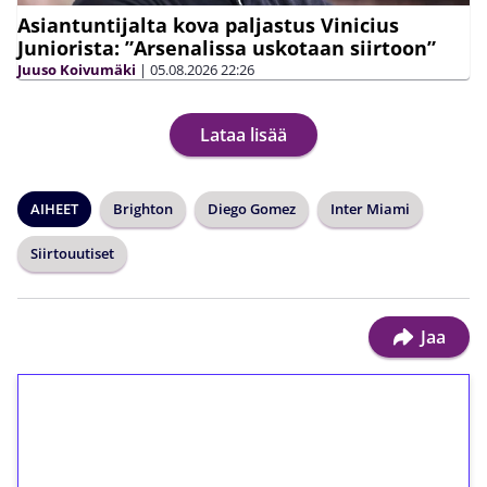
Asiantuntijalta kova paljastus Vinicius
Juniorista: ”Arsenalissa uskotaan siirtoon”
Juuso Koivumäki
|
05.08.2026
22:26
Lataa lisää
AIHEET
Brighton
Diego Gomez
Inter Miami
Siirtouutiset
Jaa
1€ = 10€ arvosta
ilmaiskierroksia ilman
kierrätystä!