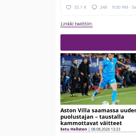
35.1 K
248
9:00 PM · S
Linkki twiittiin.
Aston Villa saamassa uude
puolustajan – taustalla
kammottavat väitteet
Eetu Hellsten
|
08.08.2026
13:23