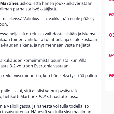
 Martínez
uskoo, että hänen joukkuekaveristaan
ailman parhaista hyökkääjistä.
ilmiliekeissä Valioliigassa, vaikka hän ei ole päässyt
oon.
sessa neljässä ottelussa vaihdosta sisään ja iskenyt
ikään toinen vaihdosta tullut pelaaja ei ole koskaan
ga-kauden aikana. Ja nyt mennään vasta neljättä
 alkukauden komeimmista osumista, kun Villa
sta 3-2-voittoon Evertonia vastaan.
n reilut viisi minuuttia, kun hän keksi tykittää pallon
allo liikkui, sitä ei olisi voinut pysäyttää
, hehkutti Martínez
PLP:n
haastattelussa.
 Valioliigassa, ja hänestä voi tulla todella iso
n tasaisuutensa. Hänestä voi tulla yksi maailman