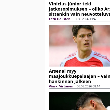
Vinícius Júnior teki
jatkosopimuksen – oliko Ar
sittenkin vain neuvotteluva
Eetu Hellsten
|
07.08.2026
11:46
Arsenal myy
maajoukkuepelaajan – vain
hankinnan jälkeen
Vinski Virtanen
|
06.08.2026
08:14