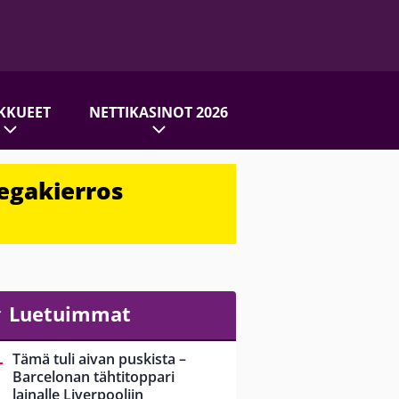
KKUEET
NETTIKASINOT 2026
egakierros
Luetuimmat
Tämä tuli aivan puskista –
Barcelonan tähtitoppari
lainalle Liverpooliin