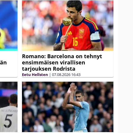
Romano: Barcelona on tehnyt
ään
ensimmäisen virallisen
tarjouksen Rodrista
Eetu Hellsten
|
07.08.2026
16:43