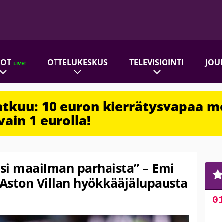
ROT
OTTELUKESKUS
TELEVISIOINTI
JOU
LIVE!
jatkuu: 10 euron kierrätysvapaa m
vain 1 eurolla!
ksi maailman parhaista” – Emi
Aston Villan hyökkääjälupausta