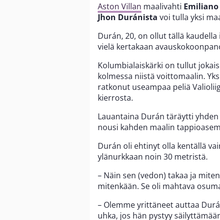
Aston Villan
maalivahti
Emiliano
Jhon Duránista
voi tulla yksi ma
Durán, 20, on ollut tällä kaudella 
vielä kertakaan avauskokoonpan
Kolumbialaiskärki on tullut jokai
kolmessa niistä voittomaalin. Yks
ratkonut useampaa peliä Valiolii
kierrosta.
Lauantaina Durán täräytti yhden
nousi kahden maalin tappioasema
Durán oli ehtinyt olla kentällä vai
ylänurkkaan noin 30 metristä.
– Näin sen (vedon) takaa ja miten p
mitenkään. Se oli mahtava osuma
– Olemme yrittäneet auttaa Duránia
uhka, jos hän pystyy säilyttämää