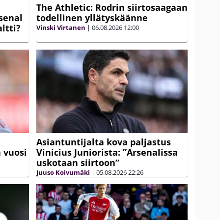
The Athletic: Rodrin siirtosaagaan
senal
todellinen yllätyskäänne
ltti?
Vinski Virtanen
|
06.08.2026
12:00
Asiantuntijalta kova paljastus
 vuosi
Vinicius Juniorista: ”Arsenalissa
uskotaan siirtoon”
Juuso Koivumäki
|
05.08.2026
22:26