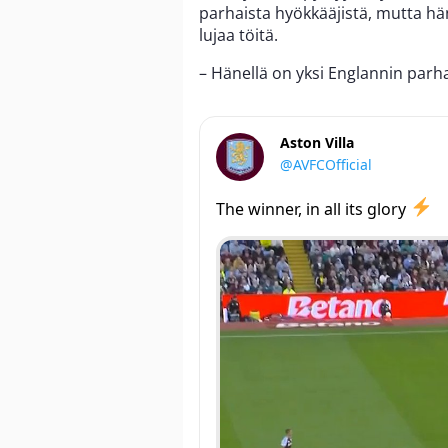
parhaista hyökkääjistä, mutta hä
lujaa töitä.
– Hänellä on yksi Englannin parha
Aston Villa
@AVFCOfficial
The winner, in all its glory