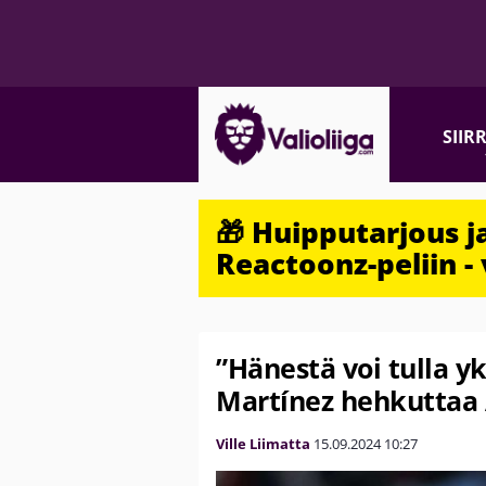
SIIR
🎁 Huipputarjous 
Reactoonz-peliin - 
”Hänestä voi tulla y
Martínez hehkuttaa 
Ville Liimatta
15.09.2024
10:27