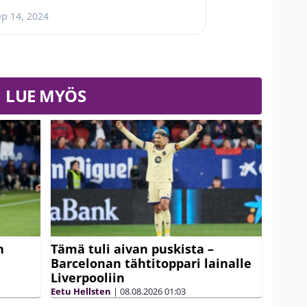
ep 14, 2024
LUE MYÖS
n
Tämä tuli aivan puskista –
Barcelonan tähtitoppari lainalle
Liverpooliin
Eetu Hellsten
|
08.08.2026
01:03