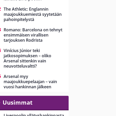
The Athletic: Englannin
maajoukkuemiestä syytetään
pahoinpitelystä
Romano: Barcelona on tehnyt
ensimmäisen virallisen
tarjouksen Rodrista
Vinícius Júnior teki
jatkosopimuksen – oliko
Arsenal sittenkin vain
neuvotteluvaltti?
Arsenal myy
maajoukkuepelaajan – vain
vuosi hankinnan jälkeen
Uusimmat
Liverpoolin yllätyshankinnasta