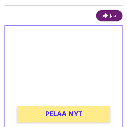
Jaa
1€ = 10€ arvosta
ilmaiskierroksia ilman
kierrätystä!
Talleta 1€
Saat heti 50 ilmaiskierrosta Tuohi 1000 -
peliin (arvo 0,20€ per kierros)!
Ei kierrätysvaatimusta!
PELAA NYT