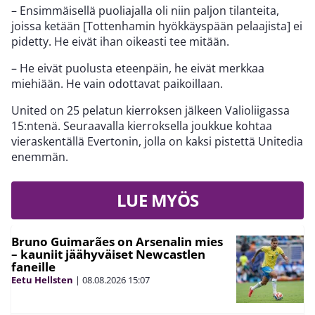
– Ensimmäisellä puoliajalla oli niin paljon tilanteita,
joissa ketään [Tottenhamin hyökkäyspään pelaajista] ei
pidetty. He eivät ihan oikeasti tee mitään.
– He eivät puolusta eteenpäin, he eivät merkkaa
miehiään. He vain odottavat paikoillaan.
United on 25 pelatun kierroksen jälkeen Valioliigassa
15:ntenä. Seuraavalla kierroksella joukkue kohtaa
vieraskentällä Evertonin, jolla on kaksi pistettä Unitedia
enemmän.
LUE MYÖS
Bruno Guimarães on Arsenalin mies
– kauniit jäähyväiset Newcastlen
faneille
Eetu Hellsten
|
08.08.2026
15:07