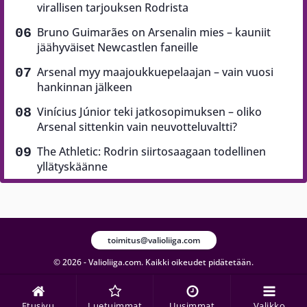
virallisen tarjouksen Rodrista
Bruno Guimarães on Arsenalin mies – kauniit
jäähyväiset Newcastlen faneille
Arsenal myy maajoukkuepelaajan – vain vuosi
hankinnan jälkeen
Vinícius Júnior teki jatkosopimuksen – oliko
Arsenal sittenkin vain neuvotteluvaltti?
The Athletic: Rodrin siirtosaagaan todellinen
yllätyskäänne
toimitus@valioliiga.com
© 2026 - Valioliiga.com. Kaikki oikeudet pidätetään.
Etusivu
Luetuimmat
Uusimmat
Valikko