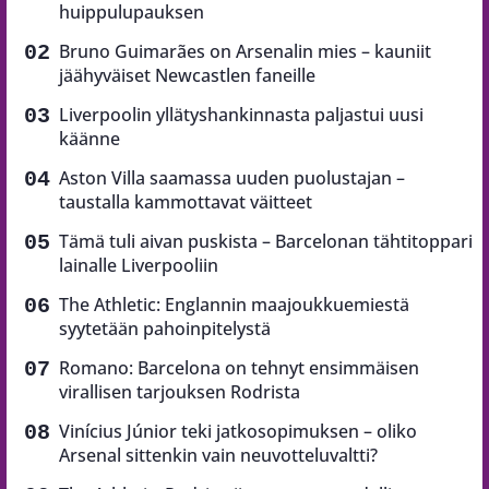
huippulupauksen
Bruno Guimarães on Arsenalin mies – kauniit
jäähyväiset Newcastlen faneille
Liverpoolin yllätyshankinnasta paljastui uusi
käänne
Aston Villa saamassa uuden puolustajan –
taustalla kammottavat väitteet
Tämä tuli aivan puskista – Barcelonan tähtitoppari
lainalle Liverpooliin
The Athletic: Englannin maajoukkuemiestä
syytetään pahoinpitelystä
Romano: Barcelona on tehnyt ensimmäisen
virallisen tarjouksen Rodrista
Vinícius Júnior teki jatkosopimuksen – oliko
Arsenal sittenkin vain neuvotteluvaltti?