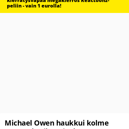
kierrätysvapaa megakierros Reactoonz-
peliin - vain 1 eurolla!
Michael Owen haukkui kolme