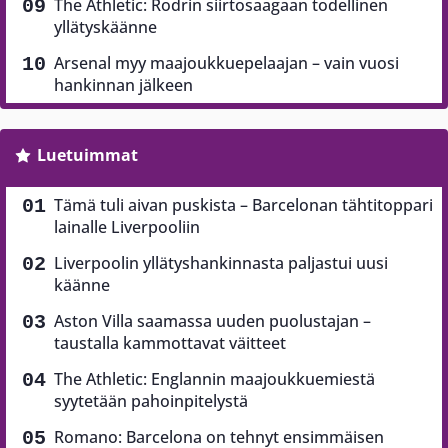
The Athletic: Rodrin siirtosaagaan todellinen
yllätyskäänne
Arsenal myy maajoukkuepelaajan – vain vuosi
hankinnan jälkeen
Luetuimmat
Tämä tuli aivan puskista – Barcelonan tähtitoppari
lainalle Liverpooliin
Liverpoolin yllätyshankinnasta paljastui uusi
käänne
Aston Villa saamassa uuden puolustajan –
taustalla kammottavat väitteet
The Athletic: Englannin maajoukkuemiestä
syytetään pahoinpitelystä
Romano: Barcelona on tehnyt ensimmäisen