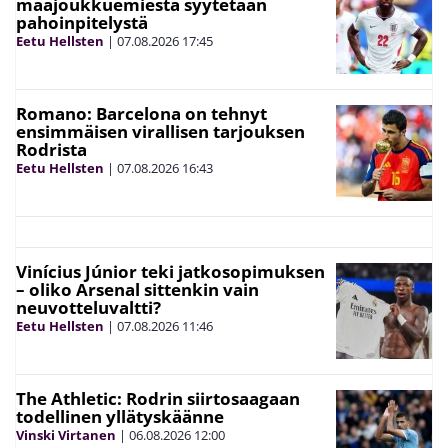
maajoukkuemiestä syytetään
pahoinpitelystä
Eetu Hellsten
|
07.08.2026
17:45
Romano: Barcelona on tehnyt
ensimmäisen virallisen tarjouksen
Rodrista
Eetu Hellsten
|
07.08.2026
16:43
Vinícius Júnior teki jatkosopimuksen
– oliko Arsenal sittenkin vain
neuvotteluvaltti?
Eetu Hellsten
|
07.08.2026
11:46
The Athletic: Rodrin siirtosaagaan
todellinen yllätyskäänne
Vinski Virtanen
|
06.08.2026
12:00