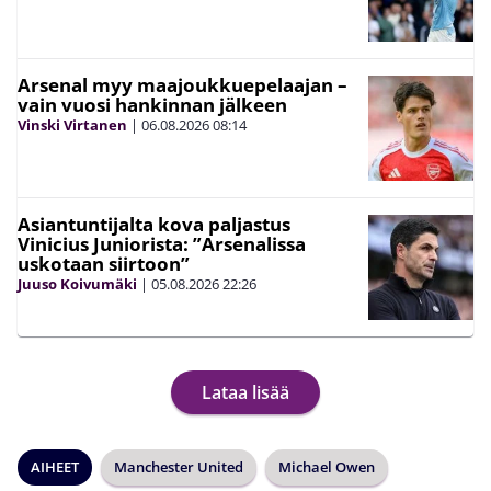
Arsenal myy maajoukkuepelaajan –
vain vuosi hankinnan jälkeen
Vinski Virtanen
|
06.08.2026
08:14
Asiantuntijalta kova paljastus
Vinicius Juniorista: ”Arsenalissa
uskotaan siirtoon”
Juuso Koivumäki
|
05.08.2026
22:26
Lataa lisää
AIHEET
Manchester United
Michael Owen