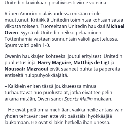
Unitediin kovinkaan positiivisesti viime vuosina.
Rúben Amorimin alaisuudessa mikään ei ole
muuttunut. Kritiikkiä Unitedin toimintaa kohtaan sataa
viikosta toiseen. Tuoreeltaan Unitedin haukkui
Michael
Owen
. Syynä oli Unitedin heikko pelaaminen
Tottenhamia vastaan sunnuntain valioliigaottelussa.
Spurs voitti pelin 1-0.
Owenin haukkujen kohteeksi joutui erityisesti Unitedin
puolustuslinja.
Harry Maguire, Matthijs de Ligt
ja
Noussair Mazraoui
eivät saaneet puhtaita papereita
entiseltä huippuhyökkääjältä.
– Kaikkein eniten tässä joukkueessa minua
turhauttavat nuo puolustajat, jotka eivät tee pelin
aikana mitään, Owen sanoi
Sports Mailin
mukaan.
– He eivät pidä omia miehiään, vaikka heille antaisi vain
yhden tehtävän: sen etteivät päästäisi hyökkääjää
laukomaan. He ovat silläkin hetkellä ihan unessa.