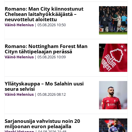
Romano: Man City kiinnostunut
Chelsean laitahyökkääjästä –
neuvottelut aloitettu
Väinö Helenius
|
05.08.2026
10:50
Romano: Nottingham Forest Man
Cityn tähtipelaajan perässä
Väinö Helenius
|
05.08.2026
10:09
Yllätyskauppa – Mo Salahin uusi
seura selvisi
Väinö Helenius
|
05.08.2026
08:12
Sarjanousija vahvistuu noin 20
miljoonan euron pelaajalla
Vinski Virtanen
|
04.08.2026
21:48