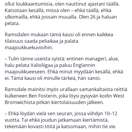
ollut loukkaantumisia, olen nauttinut ajastani täällä.
Katsotaan kesällä, missä olen – ehkä täällä, ehkä
ulkomailla, ehkä jossain muualla. Olen 26 ja haluan
pelata.
Ramsdalen mukaan tämä kausi oli ennen kaikkea
tilaisuus saada peliaikaa ja palata
maajoukkuekuvioihin.
– Tulin tänne useista syistä: entinen manageri, alue,
halu pelata Valioliigaa ja paluu Englannin
maajoukkueeseen. Ehkä minut myydään kesällä, ehkä
ei. Tämä kausi oli minulle tärkeä, hän sanoi.
Ramsdale mainitsi myös urallaan samankaltaista reittiä
kulkeneen Ben Fosterin, joka löysi pysyvän kodin West
Bromwichista pitkän kiertolaisuuden jälkeen.
– Ehkä löydän vielä sen seuran, jossa viihdyn 10–12
vuotta. Tai ehkä joudun jatkamaan kiertämistä,
tekemään kovasti töitä ja katsomaan, mihin tie vie.