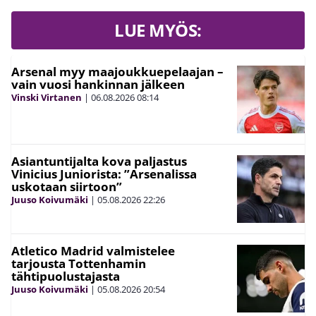
LUE MYÖS:
Arsenal myy maajoukkuepelaajan –
vain vuosi hankinnan jälkeen
Vinski Virtanen
|
06.08.2026
08:14
Asiantuntijalta kova paljastus
Vinicius Juniorista: ”Arsenalissa
uskotaan siirtoon”
Juuso Koivumäki
|
05.08.2026
22:26
Atletico Madrid valmistelee
tarjousta Tottenhamin
tähtipuolustajasta
Juuso Koivumäki
|
05.08.2026
20:54