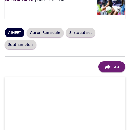
AIHEET
Aaron Ramsdale
Siirtouutiset
Southampton
Jaa
1€ = 10€ arvosta
ilmaiskierroksia ilman
kierrätystä!
Talleta 1€
Saat heti 50 ilmaiskierrosta Tuohi 1000 -