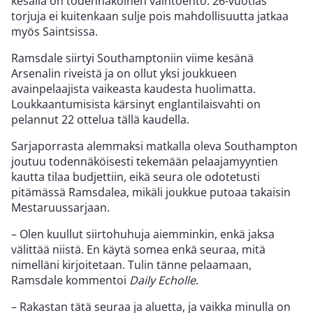
kesällä on todennäköinen vaihtoehto. 26-vuotias
torjuja ei kuitenkaan sulje pois mahdollisuutta jatkaa
myös Saintsissa.
Ramsdale siirtyi Southamptoniin viime kesänä
Arsenalin riveistä ja on ollut yksi joukkueen
avainpelaajista vaikeasta kaudesta huolimatta.
Loukkaantumisista kärsinyt englantilaisvahti on
pelannut 22 ottelua tällä kaudella.
Sarjaporrasta alemmaksi matkalla oleva Southampton
joutuu todennäköisesti tekemään pelaajamyyntien
kautta tilaa budjettiin, eikä seura ole odotetusti
pitämässä Ramsdalea, mikäli joukkue putoaa takaisin
Mestaruussarjaan.
– Olen kuullut siirtohuhuja aiemminkin, enkä jaksa
välittää niistä. En käytä somea enkä seuraa, mitä
nimelläni kirjoitetaan. Tulin tänne pelaamaan,
Ramsdale kommentoi
Daily Echolle
.
– Rakastan tätä seuraa ja aluetta, ja vaikka minulla on