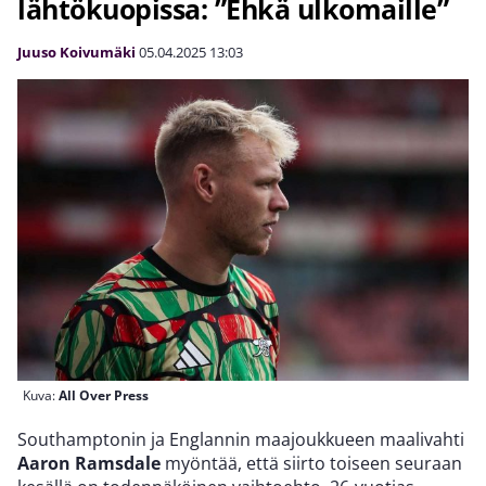
lähtökuopissa: ”Ehkä ulkomaille”
Juuso Koivumäki
05.04.2025
13:03
Kuva:
All Over Press
Southamptonin ja Englannin maajoukkueen maalivahti
Aaron Ramsdale
myöntää, että siirto toiseen seuraan