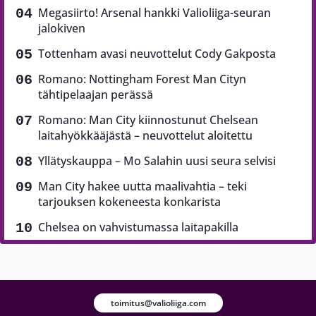
Megasiirto! Arsenal hankki Valioliiga-seuran
jalokiven
Tottenham avasi neuvottelut Cody Gakposta
Romano: Nottingham Forest Man Cityn
tähtipelaajan perässä
Romano: Man City kiinnostunut Chelsean
laitahyökkääjästä – neuvottelut aloitettu
Yllätyskauppa – Mo Salahin uusi seura selvisi
Man City hakee uutta maalivahtia – teki
tarjouksen kokeneesta konkarista
Chelsea on vahvistumassa laitapakilla
toimitus@valioliiga.com