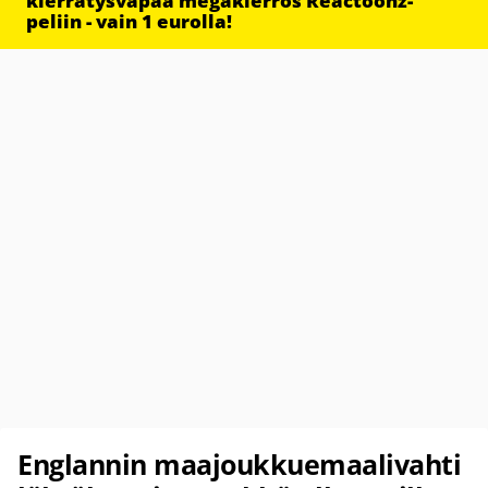
kierrätysvapaa megakierros Reactoonz-
peliin - vain 1 eurolla!
Englannin maajoukkuemaalivahti