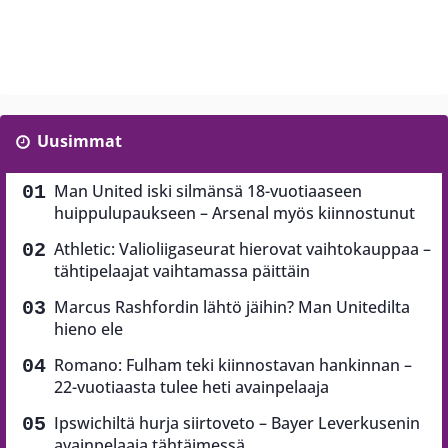
Uusimmat
Man United iski silmänsä 18-vuotiaaseen
huippulupaukseen – Arsenal myös kiinnostunut
Athletic: Valioliigaseurat hierovat vaihtokauppaa –
tähtipelaajat vaihtamassa päittäin
Marcus Rashfordin lähtö jäihin? Man Unitedilta
hieno ele
Romano: Fulham teki kiinnostavan hankinnan –
22-vuotiaasta tulee heti avainpelaaja
Ipswichiltä hurja siirtoveto – Bayer Leverkusenin
avainpelaaja tähtäimessä