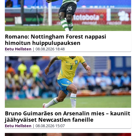
Romano: Nottingham Forest nappasi
himoitun huippulupauksen
Eetu Hellsten
|
08.08.2026
18:48
Bruno Guimarães on Arsenalin mies – kauniit
jäähyväiset Newcastlen faneille
Eetu Hellsten
|
08.08.2026
15:07