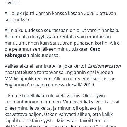
riveihin.
Alli allekirjoitti Comon kanssa kesään 2026 ulottuvan
sopimuksen.
Allin alku uudessa seurassaan on ollut varsin hankala.
Alli ehti olla debyytissään kentällä vain muutaman
minuutin ennen kuin sai suoran punaisen kortin. Alli ei
ole pelannut sen jälkeen minuuttiakaan
Cesc
Fábregasin
alaisuudessa.
Vaikea alku ei lannista Allia, joka kertoi
Calciomercaton
haastattelussa tähtäävänsä Englannin ensi vuoden
MM-kisajoukkueeseen. Alli on nähty edellisen kerran
Englannin A-maajoukkueessa kesällä 2019.
– En ole todellakaan ole vielä valmis. Olen hyvin
kunnianhimoinen ihminen. Viimeiset kaksi vuotta ovat
olleet minulle vaikeita, ja minun oli opittava ja
kasvettava paljon. Uskon vahvasti siihen, että kaikki
tapahtuu jostain syystä. Mielestäni tavoitteeni on
ylittää se, mihin ylsin aiemmin. En usko, että itselleni