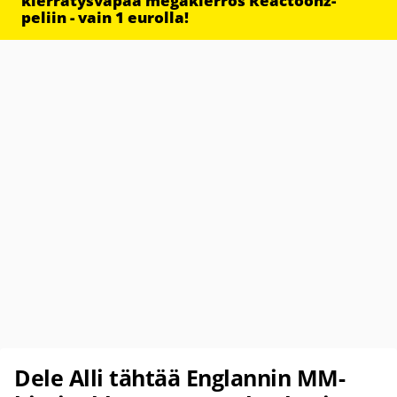
kierrätysvapaa megakierros Reactoonz-
peliin - vain 1 eurolla!
Dele Alli tähtää Englannin MM-