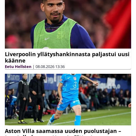
Liverpoolin yllätyshankinnasta paljastui uusi
käänne
Eetu Hellsten
|
08.08.2026
13:36
Aston Villa saamassa uuden puolustajan –