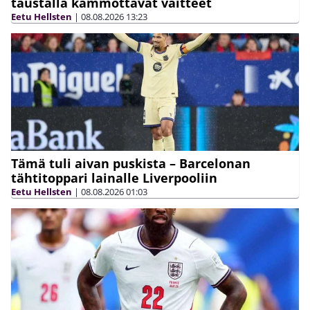
taustalla kammottavat väitteet
Eetu Hellsten
|
08.08.2026
13:23
Tämä tuli aivan puskista – Barcelonan
tähtitoppari lainalle Liverpooliin
Eetu Hellsten
|
08.08.2026
01:03