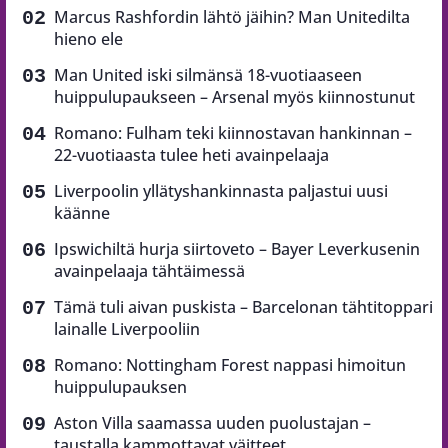
Marcus Rashfordin lähtö jäihin? Man Unitedilta
hieno ele
Man United iski silmänsä 18-vuotiaaseen
huippulupaukseen – Arsenal myös kiinnostunut
Romano: Fulham teki kiinnostavan hankinnan –
22-vuotiaasta tulee heti avainpelaaja
Liverpoolin yllätyshankinnasta paljastui uusi
käänne
Ipswichiltä hurja siirtoveto – Bayer Leverkusenin
avainpelaaja tähtäimessä
Tämä tuli aivan puskista – Barcelonan tähtitoppari
lainalle Liverpooliin
Romano: Nottingham Forest nappasi himoitun
huippulupauksen
Aston Villa saamassa uuden puolustajan –
taustalla kammottavat väitteet