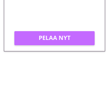
peliin – vain 1 eurolla!
Peli: Reactoonz
Vain uusille asiakkaille!
PELAA NYT