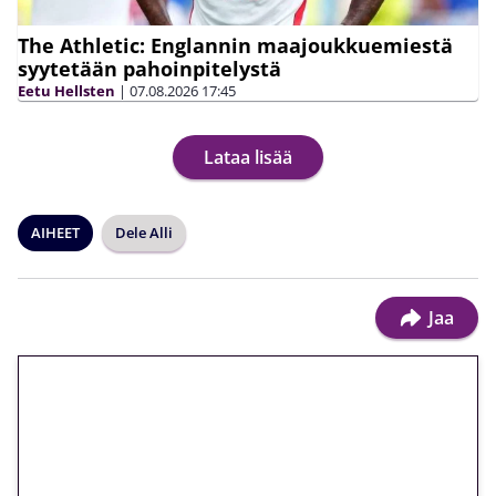
The Athletic: Englannin maajoukkuemiestä
syytetään pahoinpitelystä
Eetu Hellsten
|
07.08.2026
17:45
Lataa lisää
AIHEET
Dele Alli
Jaa
🎁 Huipputarjous jatkuu: 10
euron kierrätysvapaa
megakierros Reactoonz-