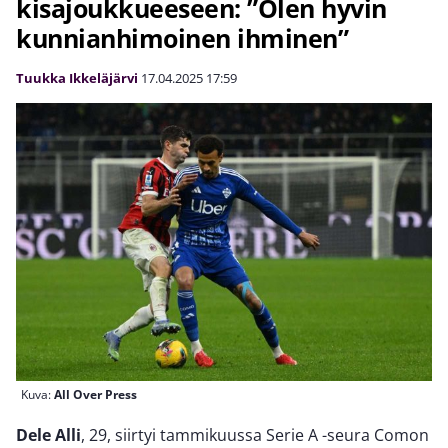
kisajoukkueeseen: ”Olen hyvin
kunnianhimoinen ihminen”
Tuukka Ikkeläjärvi
17.04.2025
17:59
Kuva:
All Over Press
Dele Alli
, 29, siirtyi tammikuussa Serie A -seura Comon