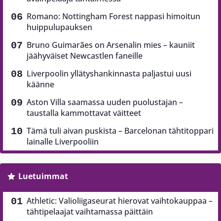
Romano: Nottingham Forest nappasi himoitun
huippulupauksen
Bruno Guimarães on Arsenalin mies – kauniit
jäähyväiset Newcastlen faneille
Liverpoolin yllätyshankinnasta paljastui uusi
käänne
Aston Villa saamassa uuden puolustajan –
taustalla kammottavat väitteet
Tämä tuli aivan puskista – Barcelonan tähtitoppari
lainalle Liverpooliin
Luetuimmat
Athletic: Valioliigaseurat hierovat vaihtokauppaa –
tähtipelaajat vaihtamassa päittäin