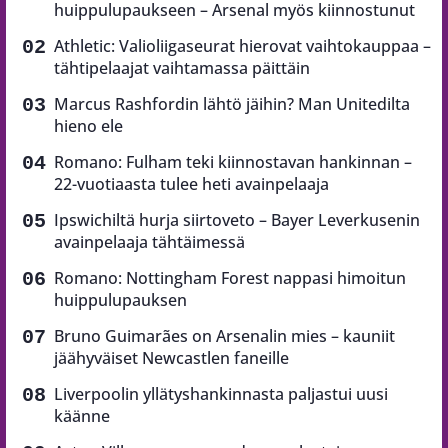
huippulupaukseen – Arsenal myös kiinnostunut
Athletic: Valioliigaseurat hierovat vaihtokauppaa –
tähtipelaajat vaihtamassa päittäin
Marcus Rashfordin lähtö jäihin? Man Unitedilta
hieno ele
Romano: Fulham teki kiinnostavan hankinnan –
22-vuotiaasta tulee heti avainpelaaja
Ipswichiltä hurja siirtoveto – Bayer Leverkusenin
avainpelaaja tähtäimessä
Romano: Nottingham Forest nappasi himoitun
huippulupauksen
Bruno Guimarães on Arsenalin mies – kauniit
jäähyväiset Newcastlen faneille
Liverpoolin yllätyshankinnasta paljastui uusi
käänne