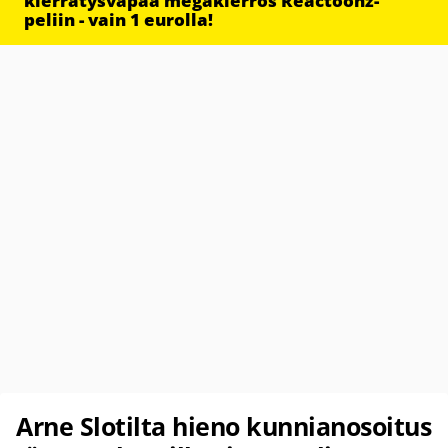
kierrätysvapaa megakierros Reactoonz-
peliin - vain 1 eurolla!
Arne Slotilta hieno kunnianosoitus