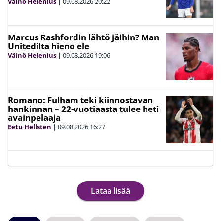
Väinö Helenius
|
09.08.2026
20:22
Marcus Rashfordin lähtö jäihin? Man
Unitedilta hieno ele
Väinö Helenius
|
09.08.2026
19:06
Romano: Fulham teki kiinnostavan
hankinnan – 22-vuotiaasta tulee heti
avainpelaaja
Eetu Hellsten
|
09.08.2026
16:27
Lataa lisää