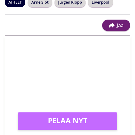
AIHEET
Arne Slot
Jurgen Klopp
Liverpool
Jaa
🎁 Huipputarjous jatkuu: 10
euron kierrätysvapaa
megakierros Reactoonz-
peliin – vain 1 eurolla!
Peli: Reactoonz
Vain uusille asiakkaille!
PELAA NYT