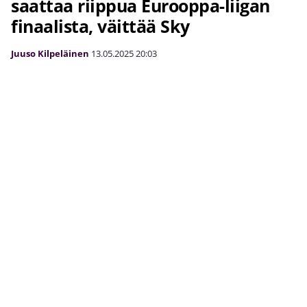
saattaa riippua Eurooppa-liigan
finaalista, väittää Sky
Juuso Kilpeläinen
13.05.2025
20:03
Kuva:
All Over Press
Ipswichin hyökkääjä
Liam Delap
herättää kiinnostusta