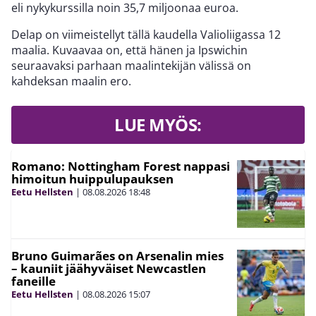
LUE MYÖS:
Romano: Nottingham Forest nappasi
himoitun huippulupauksen
Eetu Hellsten
|
08.08.2026
18:48
Bruno Guimarães on Arsenalin mies
– kauniit jäähyväiset Newcastlen
faneille
Eetu Hellsten
|
08.08.2026
15:07
Liverpoolin yllätyshankinnasta
paljastui uusi käänne
Eetu Hellsten
|
08.08.2026
13:36