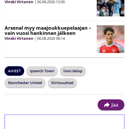
AIHEET
Ipswich Town
liam delap
Manchester United
Siirtouutiset
Jaa
1€ = 10€ arvosta
ilmaiskierroksia ilman
kierrätystä!
Talleta 1€
Saat heti 50 ilmaiskierrosta Tuohi 1000 -