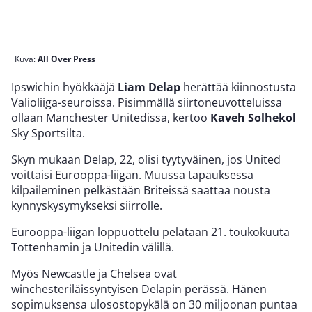
Valioliiga-seuroissa. Pisimmällä siirtoneuvotteluissa
ollaan Manchester Unitedissa, kertoo
Kaveh Solhekol
Sky Sportsilta.
Skyn mukaan Delap, 22, olisi tyytyväinen, jos United
voittaisi Eurooppa-liigan. Muussa tapauksessa
kilpaileminen pelkästään Briteissä saattaa nousta
kynnyskysymykseksi siirrolle.
Eurooppa-liigan loppuottelu pelataan 21. toukokuuta
Tottenhamin ja Unitedin välillä.
Myös Newcastle ja Chelsea ovat
winchesteriläissyntyisen Delapin perässä. Hänen
sopimuksensa ulosostopykälä on 30 miljoonan puntaa
eli nykykurssilla noin 35,7 miljoonaa euroa.
Delap on viimeistellyt tällä kaudella Valioliigassa 12
maalia. Kuvaavaa on, että hänen ja Ipswichin
seuraavaksi parhaan maalintekijän välissä on
kahdeksan maalin ero.