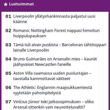
huippulupauksen
Tämä tuli aivan puskista – Barcelonan tähtitoppari
lainalle Liverpooliin
Bruno Guimarães on Arsenalin mies – kauniit
jäähyväiset Newcastlen faneille
Aston Villa saamassa uuden puolustajan –
taustalla kammottavat väitteet
The Athletic: Englannin maajoukkuemiestä
syytetään pahoinpitelystä
Vinícius Júnior teki jatkosopimuksen – oliko
Arsenal sittenkin vain neuvotteluvaltti?
Romano: Barcelona on tehnyt ensimmäisen
virallisen tarjouksen Rodrista
The Athletic: Rodrin siirtosaagaan todellinen
yllätyskäänne