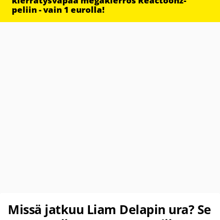
kierrätysvapaa megakierros Reactoonz-
peliin - vain 1 eurolla!
Missä jatkuu Liam Delapin ura? Se