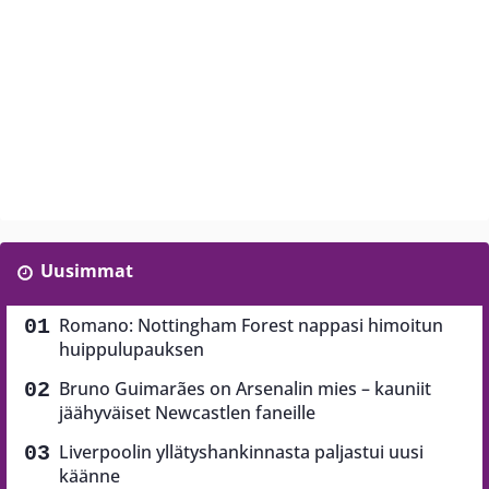
Uusimmat
Romano: Nottingham Forest nappasi himoitun
huippulupauksen
Bruno Guimarães on Arsenalin mies – kauniit
jäähyväiset Newcastlen faneille
Liverpoolin yllätyshankinnasta paljastui uusi
käänne
Aston Villa saamassa uuden puolustajan –
taustalla kammottavat väitteet
Tämä tuli aivan puskista – Barcelonan tähtitoppari
lainalle Liverpooliin