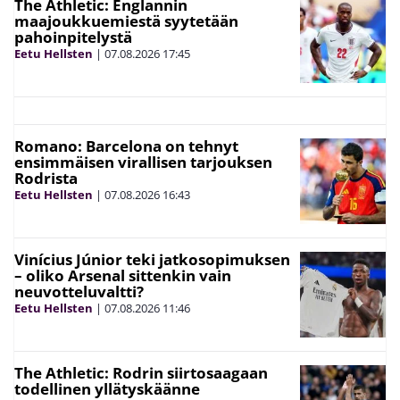
Romano: Barcelona on tehnyt
ensimmäisen virallisen tarjouksen
Rodrista
Eetu Hellsten
|
07.08.2026
16:43
Vinícius Júnior teki jatkosopimuksen
– oliko Arsenal sittenkin vain
neuvotteluvaltti?
Eetu Hellsten
|
07.08.2026
11:46
The Athletic: Rodrin siirtosaagaan
todellinen yllätyskäänne
Vinski Virtanen
|
06.08.2026
12:00
Arsenal myy maajoukkuepelaajan –
vain vuosi hankinnan jälkeen
Vinski Virtanen
|
06.08.2026
08:14