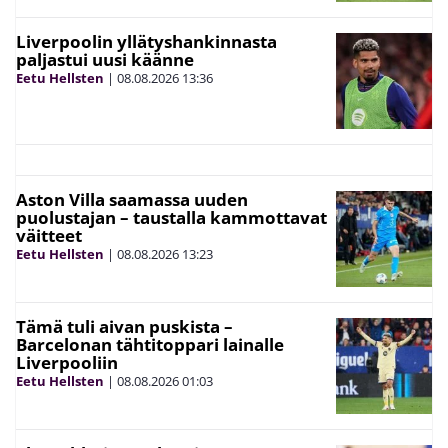
Aston Villa saamassa uuden
puolustajan – taustalla kammottavat
väitteet
Eetu Hellsten
|
08.08.2026
13:23
Tämä tuli aivan puskista –
Barcelonan tähtitoppari lainalle
Liverpooliin
Eetu Hellsten
|
08.08.2026
01:03
The Athletic: Englannin
maajoukkuemiestä syytetään
pahoinpitelystä
Eetu Hellsten
|
07.08.2026
17:45