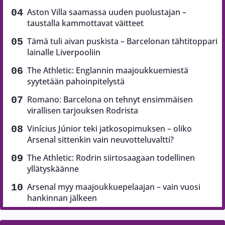
The Athletic: Englannin maajoukkuemiestä
syytetään pahoinpitelystä
Romano: Barcelona on tehnyt ensimmäisen
virallisen tarjouksen Rodrista
Vinícius Júnior teki jatkosopimuksen – oliko
Arsenal sittenkin vain neuvotteluvaltti?
The Athletic: Rodrin siirtosaagaan todellinen
yllätyskäänne
Arsenal myy maajoukkuepelaajan – vain vuosi
hankinnan jälkeen
Luetuimmat
Liverpoolin yllätyshankinnasta paljastui uusi
käänne
Romano: Nottingham Forest nappasi himoitun