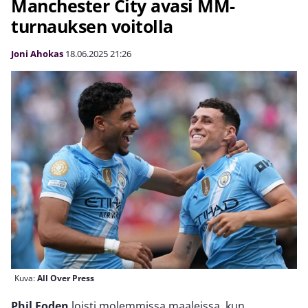
Manchester City avasi MM-
turnauksen voitolla
Joni Ahokas
18.06.2025
21:26
Kuva:
All Over Press
Phil Foden
loisti molemmissa maaleissa, kun