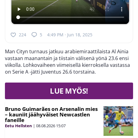
224
5
4:49 PM · Jun 18, 2025
Man Cityn turnaus jatkuu arabiemiraattilaista Al Ainia
vastaan maanantain ja tiistain välisenä yönä 23.6 ensi
viikolla. Lohkovaiheen viimeisellä kierroksella vastassa
on Serie A -jätti Juventus 26.6 torstaina.
LUE MYÖS!
Bruno Guimarães on Arsenalin mies
– kauniit jäähyväiset Newcastlen
faneille
Eetu Hellsten
|
08.08.2026
15:07