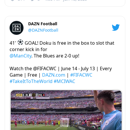
DAZN Football
@DAZNFootball
41'
GOAL! Doku is free in the box to slot that
corner kick in for
@ManCity
. The Blues are 2-0 up!
Watch the @FIFACWC | June 14 - July 13 | Every
Game | Free |
DAZN.com
|
#FIFACWC
#TakeItToTheWorld
#MCIWAC