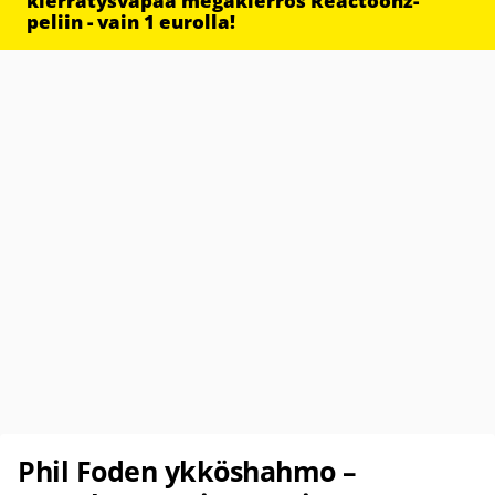
kierrätysvapaa megakierros Reactoonz-
peliin - vain 1 eurolla!
Phil Foden ykköshahmo –