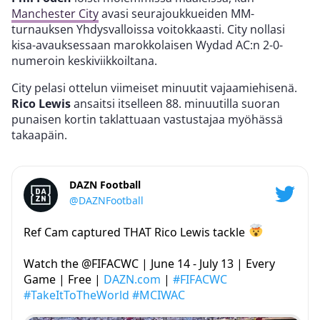
Manchester City
avasi seurajoukkueiden MM-
turnauksen Yhdysvalloissa voitokkaasti. City nollasi
kisa-avauksessaan marokkolaisen Wydad AC:n 2-0-
numeroin keskiviikkoiltana.
City pelasi ottelun viimeiset minuutit vajaamiehisenä.
Rico Lewis
ansaitsi itselleen 88. minuutilla suoran
punaisen kortin taklattuaan vastustajaa myöhässä
takaapäin.
DAZN Football
@DAZNFootball
Ref Cam captured THAT Rico Lewis tackle
Watch the @FIFACWC | June 14 - July 13 | Every
Game | Free |
DAZN.com
|
#FIFACWC
#TakeItToTheWorld
#MCIWAC