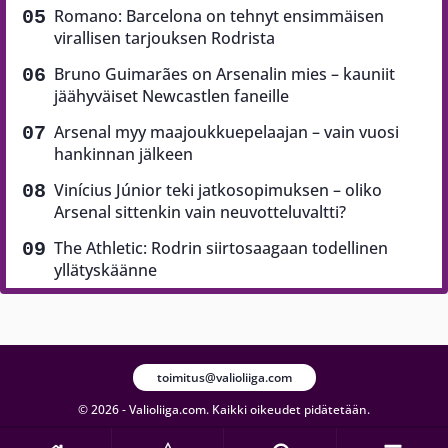
Romano: Barcelona on tehnyt ensimmäisen
virallisen tarjouksen Rodrista
Bruno Guimarães on Arsenalin mies – kauniit
jäähyväiset Newcastlen faneille
Arsenal myy maajoukkuepelaajan – vain vuosi
hankinnan jälkeen
Vinícius Júnior teki jatkosopimuksen – oliko
Arsenal sittenkin vain neuvotteluvaltti?
The Athletic: Rodrin siirtosaagaan todellinen
yllätyskäänne
toimitus@valioliiga.com
© 2026 - Valioliiga.com. Kaikki oikeudet pidätetään.