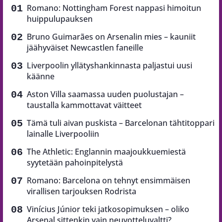
Romano: Nottingham Forest nappasi himoitun
huippulupauksen
Bruno Guimarães on Arsenalin mies – kauniit
jäähyväiset Newcastlen faneille
Liverpoolin yllätyshankinnasta paljastui uusi
käänne
Aston Villa saamassa uuden puolustajan –
taustalla kammottavat väitteet
Tämä tuli aivan puskista – Barcelonan tähtitoppari
lainalle Liverpooliin
The Athletic: Englannin maajoukkuemiestä
syytetään pahoinpitelystä
Romano: Barcelona on tehnyt ensimmäisen
virallisen tarjouksen Rodrista
Vinícius Júnior teki jatkosopimuksen – oliko
Arsenal sittenkin vain neuvotteluvaltti?