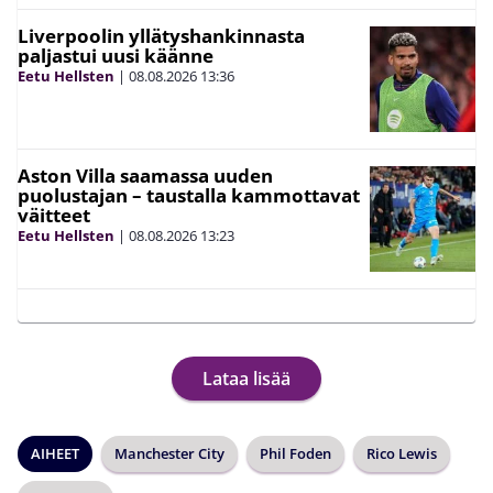
Liverpoolin yllätyshankinnasta
paljastui uusi käänne
Eetu Hellsten
|
08.08.2026
13:36
Aston Villa saamassa uuden
puolustajan – taustalla kammottavat
väitteet
Eetu Hellsten
|
08.08.2026
13:23
Lataa lisää
AIHEET
Manchester City
Phil Foden
Rico Lewis