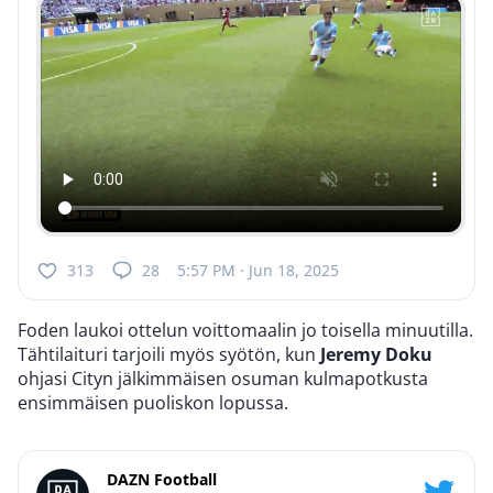
313
28
5:57 PM · Jun 18, 2025
Foden laukoi ottelun voittomaalin jo toisella minuutilla.
Tähtilaituri tarjoili myös syötön, kun
Jeremy Doku
ohjasi Cityn jälkimmäisen osuman kulmapotkusta
ensimmäisen puoliskon lopussa.
DAZN Football