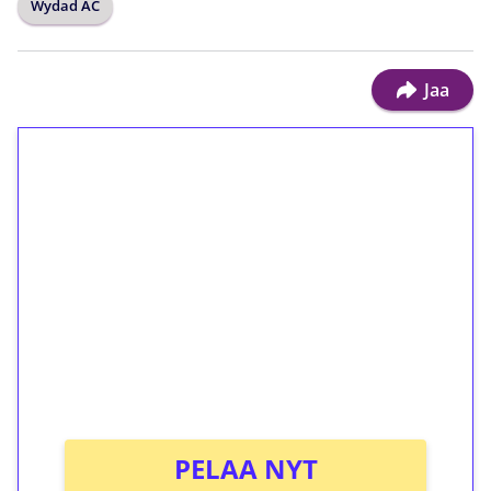
Wydad AC
Jaa
1€ = 10€ arvosta
ilmaiskierroksia ilman
kierrätystä!
Talleta 1€
Saat heti 50 ilmaiskierrosta Tuohi 1000 -
peliin (arvo 0,20€ per kierros)!
Ei kierrätysvaatimusta!
PELAA NYT