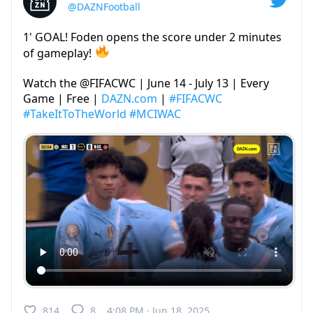
@DAZNFootball
1' GOAL! Foden opens the score under 2 minutes
of gameplay!
Watch the @FIFACWC | June 14 - July 13 | Every
Game | Free |
DAZN.com
|
#FIFACWC
#TakeItToTheWorld
#MCIWAC
814
8
4:08 PM · Jun 18, 2025