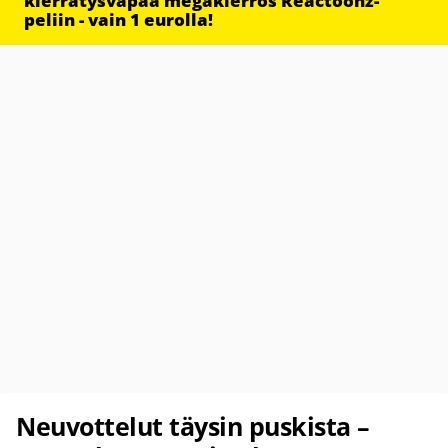
kierrätysvapaa megakierros Reactoonz-
peliin - vain 1 eurolla!
Neuvottelut täysin puskista –