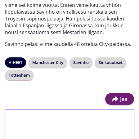
viimeiset kolme vuotta. Ennen viime kautta yhtiön
lippulaivassa Savinho oli virallisesti ranskalaisen
Troyesin sopimuspelaaja. Hän pelasi toissa kauden
lainalla Espanjan liigassa ja Gironassa, kun joukkue
nousi sensaatiomaisesti Mestarien liigaan.
Savinho pelasi viime kaudella 48 ottelua City-paidassa.
AIHEET
Manchester City
Savinho
Siirtouutiset
Tottenham
Jaa
1€ = 10€ arvosta
ilmaiskierroksia ilman