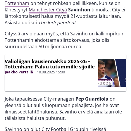
Tottenham
on tehnyt rohkean peliliikkeen, kun se on
lähestynyt
Manchester Cityä
Savinhon
tiimoilta. City ei
lähtökohtaisesti halua myydä 21-vuotiasta laituriaan.
Asiasta uutisoi
The Independent
.
Cityssä arvioidaan myös, että Savinho on kalliimpi kuin
Tottenhamin ehdottama siirtokorvaus, joka olisi
suuruudeltaan 50 miljoonaa euroa.
Valioliigan kausiennakko 2025-26 –
Tottenham: Paluu tutummille sijoille
Jaakko Perttilä
|
10.08.2025
15:00
Joka tapauksessa City-manageri
Pep Guardiola
on
yleensä ollut aulis luopumaan pelaajista, jos he ovat
ilmaisseet lähtöhalunsa. Savinho ei vielä ainakaan ole
tällaisista haluista puhunut.
Savinho on ollut City Football Groupin riveissä