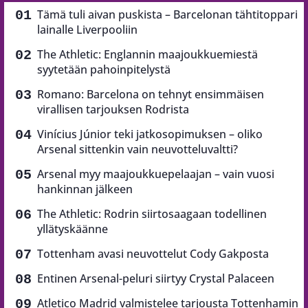
Tämä tuli aivan puskista – Barcelonan tähtitoppari
lainalle Liverpooliin
The Athletic: Englannin maajoukkuemiestä
syytetään pahoinpitelystä
Romano: Barcelona on tehnyt ensimmäisen
virallisen tarjouksen Rodrista
Vinícius Júnior teki jatkosopimuksen – oliko
Arsenal sittenkin vain neuvotteluvaltti?
Arsenal myy maajoukkuepelaajan – vain vuosi
hankinnan jälkeen
The Athletic: Rodrin siirtosaagaan todellinen
yllätyskäänne
Tottenham avasi neuvottelut Cody Gakposta
Entinen Arsenal-peluri siirtyy Crystal Palaceen
Atletico Madrid valmistelee tarjousta Tottenhamin