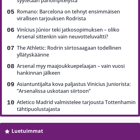
syytetään pahoinpitelystä
Romano: Barcelona on tehnyt ensimmäisen
virallisen tarjouksen Rodrista
Vinícius Júnior teki jatkosopimuksen – oliko
Arsenal sittenkin vain neuvotteluvaltti?
The Athletic: Rodrin siirtosaagaan todellinen
yllätyskäänne
Arsenal myy maajoukkuepelaajan – vain vuosi
hankinnan jälkeen
Asiantuntijalta kova paljastus Vinicius Juniorista:
”Arsenalissa uskotaan siirtoon”
Atletico Madrid valmistelee tarjousta Tottenhamin
tähtipuolustajasta
Luetuimmat