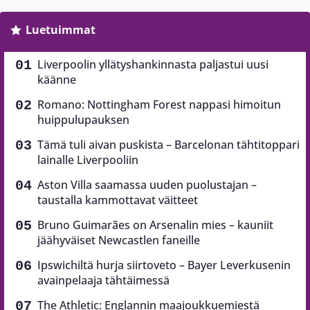
Luetuimmat
Liverpoolin yllätyshankinnasta paljastui uusi
käänne
Romano: Nottingham Forest nappasi himoitun
huippulupauksen
Tämä tuli aivan puskista – Barcelonan tähtitoppari
lainalle Liverpooliin
Aston Villa saamassa uuden puolustajan –
taustalla kammottavat väitteet
Bruno Guimarães on Arsenalin mies – kauniit
jäähyväiset Newcastlen faneille
Ipswichiltä hurja siirtoveto – Bayer Leverkusenin
avainpelaaja tähtäimessä
The Athletic: Englannin maajoukkuemiestä