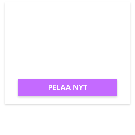
🎁 Huipputarjous jatkuu: 10
euron kierrätysvapaa
megakierros Reactoonz-
peliin – vain 1 eurolla!
Peli: Reactoonz
Vain uusille asiakkaille!
PELAA NYT