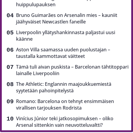
huippulupauksen
Bruno Guimarães on Arsenalin mies – kauniit
jäähyväiset Newcastlen faneille
Liverpoolin yllätyshankinnasta paljastui uusi
käänne
Aston Villa saamassa uuden puolustajan –
taustalla kammottavat väitteet
Tämä tuli aivan puskista – Barcelonan tähtitoppari
lainalle Liverpooliin
The Athletic: Englannin maajoukkuemiestä
syytetään pahoinpitelystä
Romano: Barcelona on tehnyt ensimmäisen
virallisen tarjouksen Rodrista
Vinícius Júnior teki jatkosopimuksen – oliko
Arsenal sittenkin vain neuvotteluvaltti?