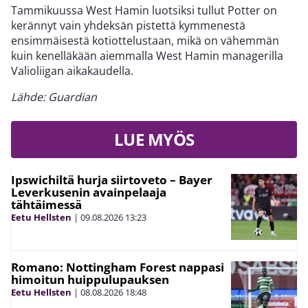
Tammikuussa West Hamin luotsiksi tullut Potter on
kerännyt vain yhdeksän pistettä kymmenestä
ensimmäisestä kotiottelustaan, mikä on vähemmän
kuin kenelläkään aiemmalla West Hamin managerilla
Valioliigan aikakaudella.
Lähde: Guardian
LUE MYÖS
Ipswichiltä hurja siirtoveto – Bayer
Leverkusenin avainpelaaja
tähtäimessä
Eetu Hellsten
|
09.08.2026
13:23
Romano: Nottingham Forest nappasi
himoitun huippulupauksen
Eetu Hellsten
|
08.08.2026
18:48