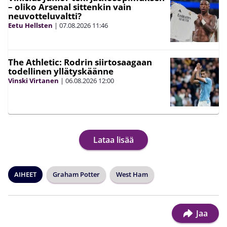
– oliko Arsenal sittenkin vain
neuvotteluvaltti?
Eetu Hellsten
|
07.08.2026
11:46
The Athletic: Rodrin siirtosaagaan
todellinen yllätyskäänne
Vinski Virtanen
|
06.08.2026
12:00
Lataa lisää
AIHEET
Graham Potter
West Ham
Jaa