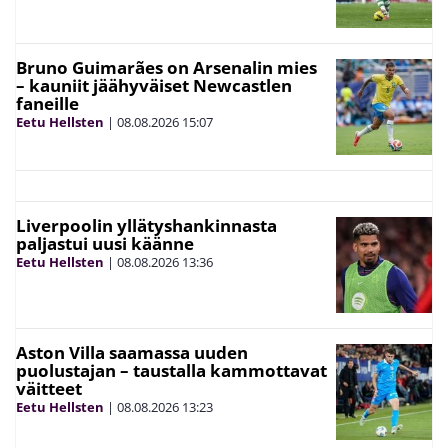
Bruno Guimarães on Arsenalin mies
– kauniit jäähyväiset Newcastlen
faneille
Eetu Hellsten
|
08.08.2026
15:07
Liverpoolin yllätyshankinnasta
paljastui uusi käänne
Eetu Hellsten
|
08.08.2026
13:36
Aston Villa saamassa uuden
puolustajan – taustalla kammottavat
väitteet
Eetu Hellsten
|
08.08.2026
13:23