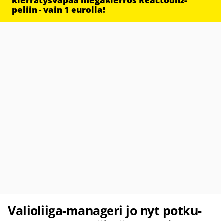
kierrätysvapaa megakierros Reactoonz-
peliin - vain 1 eurolla!
Valioliiga-manageri jo nyt potku-