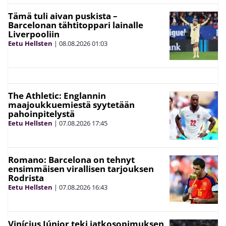
Tämä tuli aivan puskista –
Barcelonan tähtitoppari lainalle
Liverpooliin
Eetu Hellsten
|
08.08.2026
01:03
The Athletic: Englannin
maajoukkuemiestä syytetään
pahoinpitelystä
Eetu Hellsten
|
07.08.2026
17:45
Romano: Barcelona on tehnyt
ensimmäisen virallisen tarjouksen
Rodrista
Eetu Hellsten
|
07.08.2026
16:43
Vinícius Júnior teki jatkosopimuksen