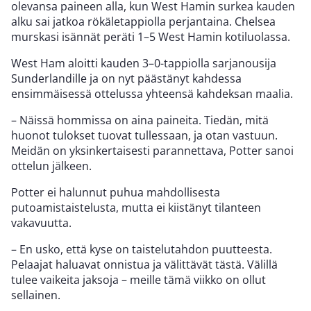
olevansa paineen alla, kun West Hamin surkea kauden
alku sai jatkoa rökäletappiolla perjantaina. Chelsea
murskasi isännät peräti 1–5 West Hamin kotiluolassa.
West Ham aloitti kauden 3–0-tappiolla sarjanousija
Sunderlandille ja on nyt päästänyt kahdessa
ensimmäisessä ottelussa yhteensä kahdeksan maalia.
– Näissä hommissa on aina paineita. Tiedän, mitä
huonot tulokset tuovat tullessaan, ja otan vastuun.
Meidän on yksinkertaisesti parannettava, Potter sanoi
ottelun jälkeen.
Potter ei halunnut puhua mahdollisesta
putoamistaistelusta, mutta ei kiistänyt tilanteen
vakavuutta.
– En usko, että kyse on taistelutahdon puutteesta.
Pelaajat haluavat onnistua ja välittävät tästä. Välillä
tulee vaikeita jaksoja – meille tämä viikko on ollut
sellainen.