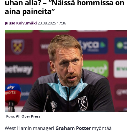
uhan alla? – ”Näissä hommissa on
aina paineita”
Juuso Koivumäki
23.08.2025
17:36
Kuva:
All Over Press
West Hamin manageri
Graham Potter
myöntää