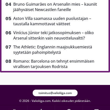
Bruno Guimarães on Arsenalin mies – kauniit
jäähyväiset Newcastlen faneille
Aston Villa saamassa uuden puolustajan –
taustalla kammottavat väitteet
Vinícius Júnior teki jatkosopimuksen – oliko
Arsenal sittenkin vain neuvotteluvaltti?
The Athletic: Englannin maajoukkuemiestä
syytetään pahoinpitelystä
Romano: Barcelona on tehnyt ensimmäisen
virallisen tarjouksen Rodrista
toimitus@valioliiga.com
© 2026 - Valioliiga.com. Kaikki oikeudet pidätetään.