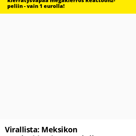
kierrätysvapaa megakierros Reactoonz-
peliin - vain 1 eurolla!
Virallista: Meksikon