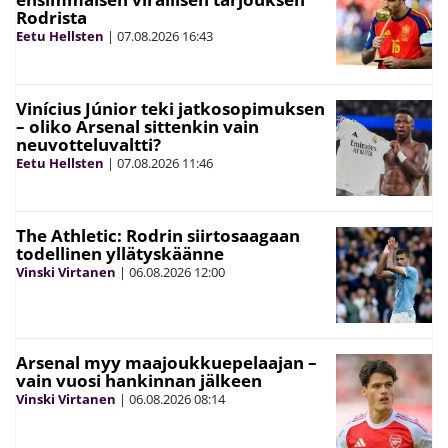
Rodrista
Eetu Hellsten
|
07.08.2026
16:43
Vinícius Júnior teki jatkosopimuksen
– oliko Arsenal sittenkin vain
neuvotteluvaltti?
Eetu Hellsten
|
07.08.2026
11:46
The Athletic: Rodrin siirtosaagaan
todellinen yllätyskäänne
Vinski Virtanen
|
06.08.2026
12:00
Arsenal myy maajoukkuepelaajan –
vain vuosi hankinnan jälkeen
Vinski Virtanen
|
06.08.2026
08:14