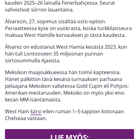
kauden 2025–26 lainalla Fenerbahçessa. Seurat
vahvistivat siirron lauantaina.
Álvarezin, 27, sopimus sisältää osto-option.
Periaatteessa kyse on vuokrasta, koska turkkilaisseura
maksaa West Hamille korvauksen jo tästä kaudesta.
Álvarez on edustanut West Hamia kesästä 2023, kun
hän tuli Lontooseen 35 miljoonan punnan
siirtosummalla Ajaxista.
Meksikon maajoukkueessa hän toimii kapteenina.
Hänet palkittiin tänä kesänä turnauksen parhaana
pelaajana Meksikon vallatessa Gold Cupin eli Pohjois-
Amerikan-mestaruuden. Meksiko on myös yksi ensi
kesän MM-isäntämaista.
West Ham
kärsi
eilen ruman 1–5-tappion kotonaan
Chelseaa vastaan.
LUE MYÖS: