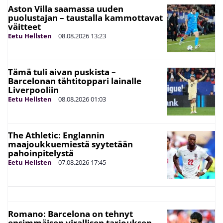
Aston Villa saamassa uuden
puolustajan – taustalla kammottavat
väitteet
Eetu Hellsten
|
08.08.2026
13:23
Tämä tuli aivan puskista –
Barcelonan tähtitoppari lainalle
Liverpooliin
Eetu Hellsten
|
08.08.2026
01:03
The Athletic: Englannin
maajoukkuemiestä syytetään
pahoinpitelystä
Eetu Hellsten
|
07.08.2026
17:45
Romano: Barcelona on tehnyt
ensimmäisen virallisen tarjouksen