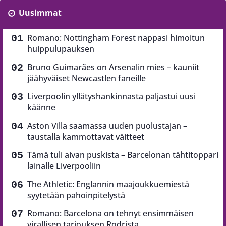
Uusimmat
Romano: Nottingham Forest nappasi himoitun
huippulupauksen
Bruno Guimarães on Arsenalin mies – kauniit
jäähyväiset Newcastlen faneille
Liverpoolin yllätyshankinnasta paljastui uusi
käänne
Aston Villa saamassa uuden puolustajan –
taustalla kammottavat väitteet
Tämä tuli aivan puskista – Barcelonan tähtitoppari
lainalle Liverpooliin
The Athletic: Englannin maajoukkuemiestä
syytetään pahoinpitelystä
Romano: Barcelona on tehnyt ensimmäisen
virallisen tarjouksen Rodrista