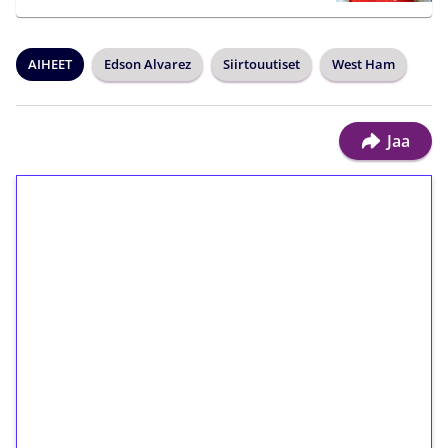
AIHEET
Edson Alvarez
Siirtouutiset
West Ham
Jaa
1€ = 10€ arvosta
ilmaiskierroksia ilman
kierrätystä!
Talleta 1€
Saat heti 50 ilmaiskierrosta Tuohi 1000 -
peliin (arvo 0,20€ per kierros)!
Ei kierrätysvaatimusta!