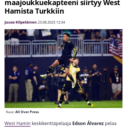
maajoukkuekapteeni siirtyy West
Hamista Turkkiin
Juuso Kilpeläinen
23.08.2025
12:34
Kuva:
All Over Press
West Hamin
keskikenttäpelaaja
Edson Álvarez
pelaa