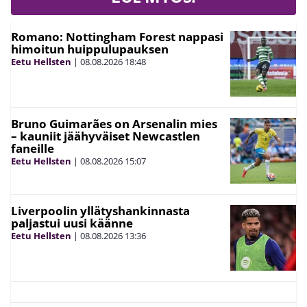
Romano: Nottingham Forest nappasi
himoitun huippulupauksen
Eetu Hellsten
|
08.08.2026
18:48
Bruno Guimarães on Arsenalin mies
– kauniit jäähyväiset Newcastlen
faneille
Eetu Hellsten
|
08.08.2026
15:07
Liverpoolin yllätyshankinnasta
paljastui uusi käänne
Eetu Hellsten
|
08.08.2026
13:36