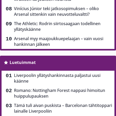
Vinícius Júnior teki jatkosopimuksen – oliko
Arsenal sittenkin vain neuvotteluvaltti?
The Athletic: Rodrin siirtosaagaan todellinen
yllätyskäänne
Arsenal myy maajoukkuepelaajan – vain vuosi
hankinnan jälkeen
Luetuimmat
Liverpoolin yllätyshankinnasta paljastui uusi
käänne
Romano: Nottingham Forest nappasi himoitun
huippulupauksen
Tämä tuli aivan puskista – Barcelonan tähtitoppari
lainalle Liverpooliin