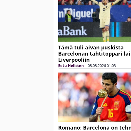
Tämä tuli aivan puskista –
Barcelonan tähtitoppari lai
Liverpooliin
Eetu Hellsten
|
08.08.2026
01:03
Romano: Barcelona on teh