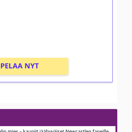
osta Tuohi 1000 -peliin (arvo 0,20€ per
PELAA NYT
n mies – kauniit jäähyväiset Newcastlen faneille