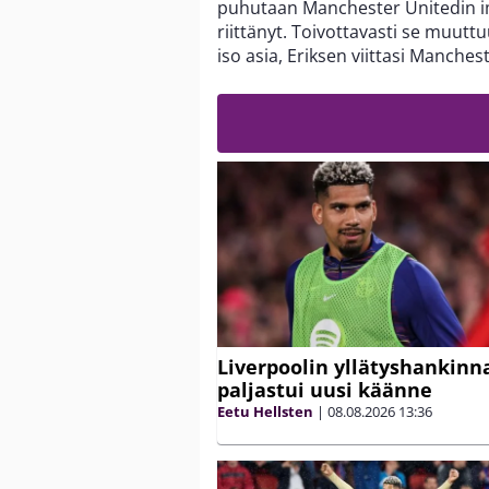
puhutaan Manchester Unitedin imago
riittänyt. Toivottavasti se muuttu
iso asia, Eriksen viittasi Manche
Liverpoolin yllätyshankinn
paljastui uusi käänne
Eetu Hellsten
|
08.08.2026
13:36