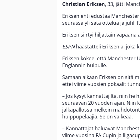
Christian Eriksen
, 33, jätti Man
Eriksen ehti edustaa Manchester 
seurassa yli sata ottelua ja juhli
Eriksen siirtyi hiljattain vapaana
ESPN
haastatteli Erikseniä, joka 
Eriksen kokee, että Manchester U
Englannin huipulle.
Samaan aikaan Eriksen on sitä mi
ettei viime vuosien pokaalit tunnu
– Jos kysyt kannattajilta, niin he
seuraavan 20 vuoden ajan. Niin k
jalkapallossa melkein mahdotonta
huippupelaajia. Se on vaikeaa.
– Kannattajat haluavat Manchest
viime vuosina FA Cupin ja liigacu