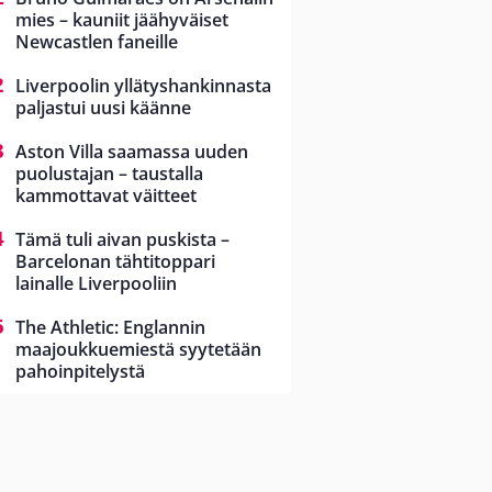
mies – kauniit jäähyväiset
Newcastlen faneille
Liverpoolin yllätyshankinnasta
paljastui uusi käänne
Aston Villa saamassa uuden
puolustajan – taustalla
kammottavat väitteet
Tämä tuli aivan puskista –
Barcelonan tähtitoppari
lainalle Liverpooliin
The Athletic: Englannin
maajoukkuemiestä syytetään
pahoinpitelystä