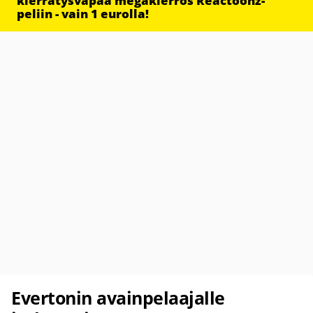
kierrätysvapaa megakierros Reactoonz-
peliin - vain 1 eurolla!
Evertonin avainpelaajalle