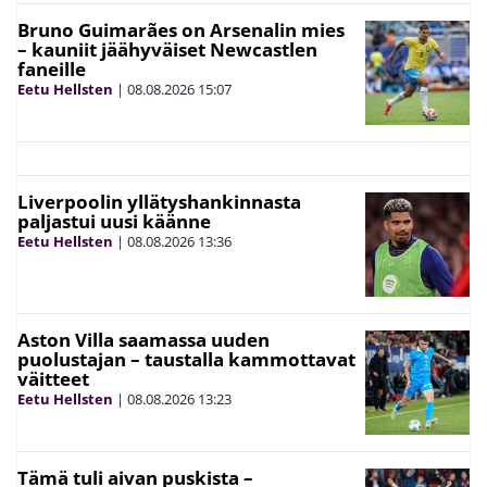
Bruno Guimarães on Arsenalin mies
– kauniit jäähyväiset Newcastlen
faneille
Eetu Hellsten
|
08.08.2026
15:07
Liverpoolin yllätyshankinnasta
paljastui uusi käänne
Eetu Hellsten
|
08.08.2026
13:36
Aston Villa saamassa uuden
puolustajan – taustalla kammottavat
väitteet
Eetu Hellsten
|
08.08.2026
13:23
Tämä tuli aivan puskista –