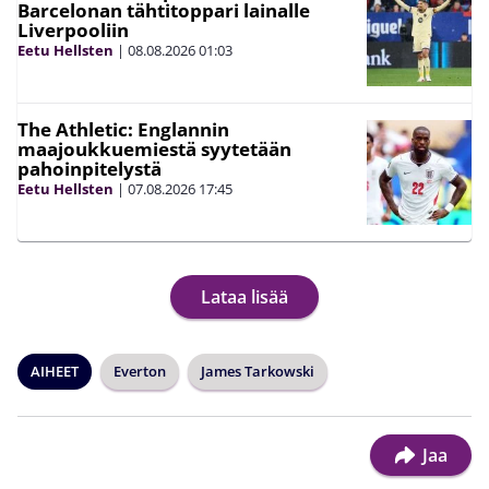
Barcelonan tähtitoppari lainalle
Liverpooliin
Eetu Hellsten
|
08.08.2026
01:03
The Athletic: Englannin
maajoukkuemiestä syytetään
pahoinpitelystä
Eetu Hellsten
|
07.08.2026
17:45
Lataa lisää
AIHEET
Everton
James Tarkowski
Jaa