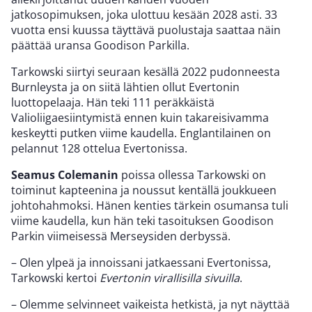
jatkosopimuksen, joka ulottuu kesään 2028 asti. 33
vuotta ensi kuussa täyttävä puolustaja saattaa näin
päättää uransa Goodison Parkilla.
Tarkowski siirtyi seuraan kesällä 2022 pudonneesta
Burnleysta ja on siitä lähtien ollut Evertonin
luottopelaaja. Hän teki 111 peräkkäistä
Valioliigaesiintymistä ennen kuin takareisivamma
keskeytti putken viime kaudella. Englantilainen on
pelannut 128 ottelua Evertonissa.
Seamus Colemanin
poissa ollessa Tarkowski on
toiminut kapteenina ja noussut kentällä joukkueen
johtohahmoksi. Hänen kenties tärkein osumansa tuli
viime kaudella, kun hän teki tasoituksen Goodison
Parkin viimeisessä Merseysiden derbyssä.
– Olen ylpeä ja innoissani jatkaessani Evertonissa,
Tarkowski kertoi
Evertonin virallisilla sivuilla
.
– Olemme selvinneet vaikeista hetkistä, ja nyt näyttää