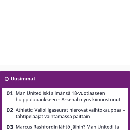
Uusimmat
Man United iski silmänsä 18-vuotiaaseen
huippulupaukseen – Arsenal myös kiinnostunut
Athletic: Valioliigaseurat hierovat vaihtokauppaa –
tähtipelaajat vaihtamassa päittäin
Marcus Rashfordin lähtö jäihin? Man Unitedilta