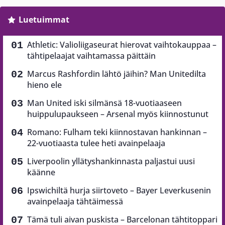
Luetuimmat
Athletic: Valioliigaseurat hierovat vaihtokauppaa –
tähtipelaajat vaihtamassa päittäin
Marcus Rashfordin lähtö jäihin? Man Unitedilta
hieno ele
Man United iski silmänsä 18-vuotiaaseen
huippulupaukseen – Arsenal myös kiinnostunut
Romano: Fulham teki kiinnostavan hankinnan –
22-vuotiaasta tulee heti avainpelaaja
Liverpoolin yllätyshankinnasta paljastui uusi
käänne
Ipswichiltä hurja siirtoveto – Bayer Leverkusenin
avainpelaaja tähtäimessä
Tämä tuli aivan puskista – Barcelonan tähtitoppari