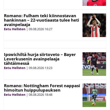
Romano: Fulham teki kiinnostavan
hankinnan – 22-vuotiaasta tulee heti
avainpelaaja
Eetu Hellsten
|
09.08.2026
16:27
Ipswichiltä hurja siirtoveto – Bayer
Leverkusenin avainpelaaja
tähtäimessä
Eetu Hellsten
|
09.08.2026
13:23
Romano: Nottingham Forest nappasi
himoitun huippulupauksen
Eetu Hellsten
|
08.08.2026
18:48