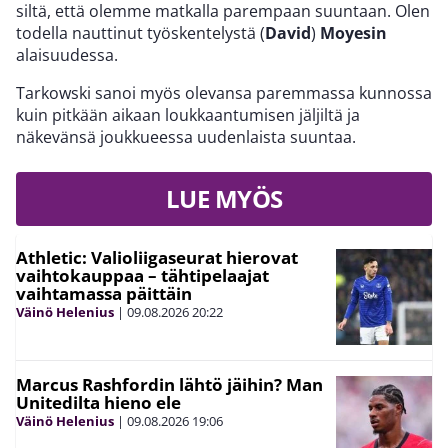
siltä, että olemme matkalla parempaan suuntaan. Olen
todella nauttinut työskentelystä (
David
)
Moyesin
alaisuudessa.
Tarkowski sanoi myös olevansa paremmassa kunnossa
kuin pitkään aikaan loukkaantumisen jäljiltä ja
näkevänsä joukkueessa uudenlaista suuntaa.
LUE MYÖS
Athletic: Valioliigaseurat hierovat
vaihtokauppaa – tähtipelaajat
vaihtamassa päittäin
Väinö Helenius
|
09.08.2026
20:22
Marcus Rashfordin lähtö jäihin? Man
Unitedilta hieno ele
Väinö Helenius
|
09.08.2026
19:06