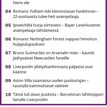
hieno ele
Romano: Fulham teki kiinnostavan hankinnan –
22-vuotiaasta tulee heti avainpelaaja
Ipswichiltä hurja siirtoveto – Bayer Leverkusenin
avainpelaaja tähtäimessä
Romano: Nottingham Forest nappasi himoitun
huippulupauksen
Bruno Guimarães on Arsenalin mies – kauniit
jäähyväiset Newcastlen faneille
Liverpoolin yllätyshankinnasta paljastui uusi
käänne
Aston Villa saamassa uuden puolustajan –
taustalla kammottavat väitteet
Tämä tuli aivan puskista – Barcelonan tähtitoppari
lainalle Liverpooliin