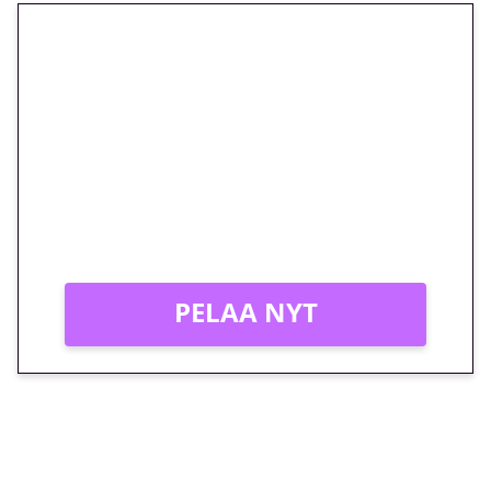
🎁 Huipputarjous jatkuu: 10
euron kierrätysvapaa
megakierros Reactoonz-
peliin – vain 1 eurolla!
Peli: Reactoonz
Vain uusille asiakkaille!
PELAA NYT