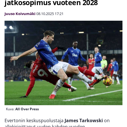
jatkosopimus vuoteen 2028
Juuso Koivumäki
08.10.2025
17:21
Kuva:
All Over Press
Evertonin keskuspuolustaja
James Tarkowski
on
allekirjoittanut uuden kahden vuoden