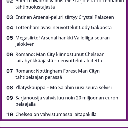
Atletico Madrid valmistelee tarjousta Tottenhamin
tähtipuolustajasta
Entinen Arsenal-peluri siirtyy Crystal Palaceen
Tottenham avasi neuvottelut Cody Gakposta
Megasiirto! Arsenal hankki Valioliiga-seuran
jalokiven
Romano: Man City kiinnostunut Chelsean
laitahyökkääjästä – neuvottelut aloitettu
Romano: Nottingham Forest Man Cityn
tähtipelaajan perässä
Yllätyskauppa – Mo Salahin uusi seura selvisi
Sarjanousija vahvistuu noin 20 miljoonan euron
pelaajalla
Chelsea on vahvistumassa laitapakilla