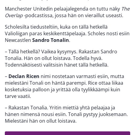
Manchester Unitedin pelaajalegenda on tuttu näky
The
Overlap
-podcastissa, jossa hän on vieraillut useasti.
Scholesilta tiedusteltiin, kuka on tällä hetkellä
Valioliigan paras keskikenttäpelaaja. Scholes nosti esiin
Newcastlen
Sandro Tonalin
.
– Tällä hetkellä? Vaikea kysymys. Rakastan Sandro
Tonalia. Hän on ollut loistava. Todella hyvä.
Todennäköisesti valitsisin hänet tällä hetkellä.
–
Declan Ricen
nimi nostetaan varmasti esiin, mutta
mielestäni Tonali on häntä parempi. Rice ottaa liikaa
kosketuksia palloon ja yrittää olla tyylikkäämpi kuin
tarve vaatii.
– Rakastan Tonalia. Yritin miettiä yhtä pelaajaa ja
hänen nimensä nousi esiin. Tonali pystyy juoksemaan.
Mielestäni hän on ollut loistava.