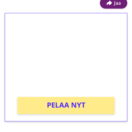
Jaa
1€ = 10€ arvosta
ilmaiskierroksia ilman
kierrätystä!
Talleta 1€
Saat heti 50 ilmaiskierrosta Tuohi 1000 -
peliin (arvo 0,20€ per kierros)!
Ei kierrätysvaatimusta!
PELAA NYT