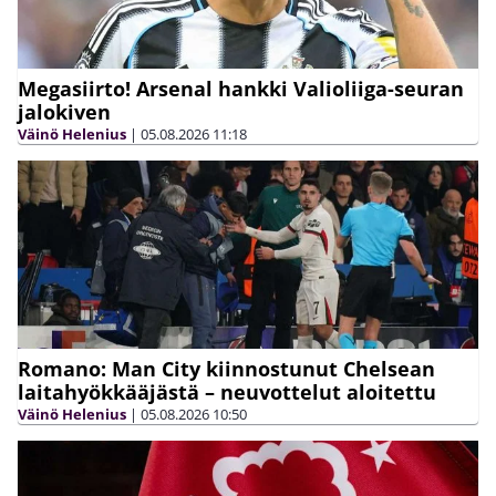
Megasiirto! Arsenal hankki Valioliiga-seuran
jalokiven
Väinö Helenius
|
05.08.2026
11:18
Romano: Man City kiinnostunut Chelsean
laitahyökkääjästä – neuvottelut aloitettu
Väinö Helenius
|
05.08.2026
10:50