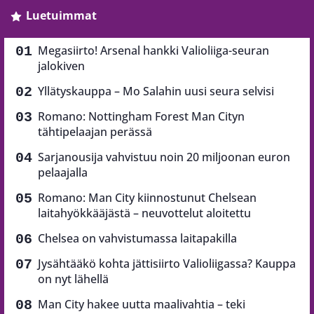
Luetuimmat
Megasiirto! Arsenal hankki Valioliiga-seuran
jalokiven
Yllätyskauppa – Mo Salahin uusi seura selvisi
Romano: Nottingham Forest Man Cityn
tähtipelaajan perässä
Sarjanousija vahvistuu noin 20 miljoonan euron
pelaajalla
Romano: Man City kiinnostunut Chelsean
laitahyökkääjästä – neuvottelut aloitettu
Chelsea on vahvistumassa laitapakilla
Jysähtääkö kohta jättisiirto Valioliigassa? Kauppa
on nyt lähellä
Man City hakee uutta maalivahtia – teki