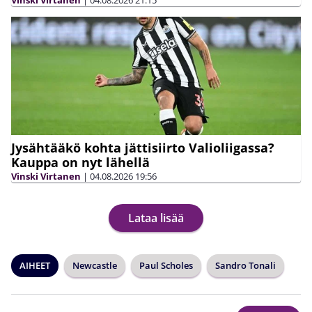
Vinski Virtanen
|
04.08.2026
21:15
Jysähtääkö kohta jättisiirto Valioliigassa?
Kauppa on nyt lähellä
Vinski Virtanen
|
04.08.2026
19:56
Lataa lisää
AIHEET
Newcastle
Paul Scholes
Sandro Tonali