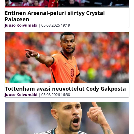
Entinen Arsenal-peluri siirtyy Crystal
Palaceen
Juuso Koivumäki
|
05.08.2026
19:19
Tottenham avasi neuvottelut Cody Gakposta
Juuso Koivumäki
|
05.08.2026
16:30