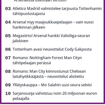
”Arsenalissa uskotaan siirtoon”
Atletico Madrid valmistelee tarjousta Tottenhamin
tähtipuolustajasta
Arsenal myy maajoukkuepelaajan – vain vuosi
hankinnan jälkeen
Megasiirto! Arsenal hankki Valioliiga-seuran
jalokiven
Tottenham avasi neuvottelut Cody Gakposta
Romano: Nottingham Forest Man Cityn
tähtipelaajan perässä
Romano: Man City kiinnostunut Chelsean
laitahyökkääjästä – neuvottelut aloitettu
Yllätyskauppa – Mo Salahin uusi seura selvisi
Sarjanousija vahvistuu noin 20 miljoonan euron
pelaajalla