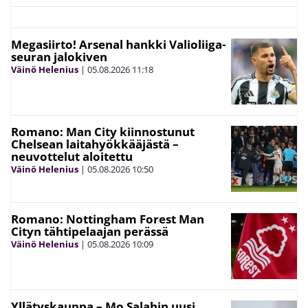
Megasiirto! Arsenal hankki Valioliiga-
seuran jalokiven
Väinö Helenius
|
05.08.2026
11:18
Romano: Man City kiinnostunut
Chelsean laitahyökkääjästä –
neuvottelut aloitettu
Väinö Helenius
|
05.08.2026
10:50
Romano: Nottingham Forest Man
Cityn tähtipelaajan perässä
Väinö Helenius
|
05.08.2026
10:09
Yllätyskauppa – Mo Salahin uusi