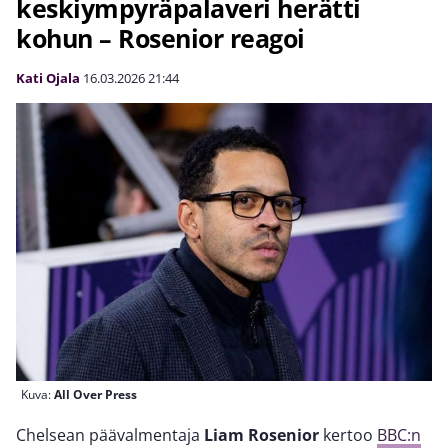
keskiympyräpalaveri herätti
kohun – Rosenior reagoi
Kati Ojala
16.03.2026
21:44
Kuva:
All Over Press
Chelsean päävalmentaja
Liam Rosenior
kertoo
BBC:n