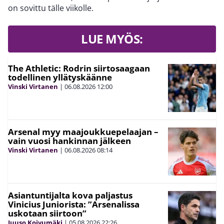
on sovittu tälle viikolle.
LUE MYÖS:
The Athletic: Rodrin siirtosaagaan
todellinen yllätyskäänne
Vinski Virtanen
|
06.08.2026
12:00
Arsenal myy maajoukkuepelaajan –
vain vuosi hankinnan jälkeen
Vinski Virtanen
|
06.08.2026
08:14
Asiantuntijalta kova paljastus
Vinicius Juniorista: ”Arsenalissa
uskotaan siirtoon”
Juuso Koivumäki
|
05.08.2026
22:26