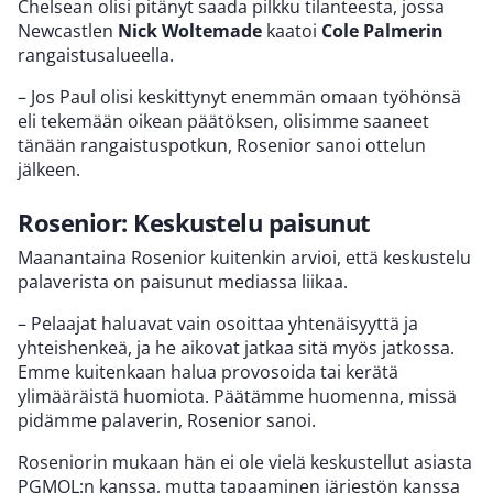
Chelsean olisi pitänyt saada pilkku tilanteesta, jossa
Newcastlen
Nick Woltemade
kaatoi
Cole Palmerin
rangaistusalueella.
– Jos Paul olisi keskittynyt enemmän omaan työhönsä
eli tekemään oikean päätöksen, olisimme saaneet
tänään rangaistuspotkun, Rosenior sanoi ottelun
jälkeen.
Rosenior: Keskustelu paisunut
Maanantaina Rosenior kuitenkin arvioi, että keskustelu
palaverista on paisunut mediassa liikaa.
– Pelaajat haluavat vain osoittaa yhtenäisyyttä ja
yhteishenkeä, ja he aikovat jatkaa sitä myös jatkossa.
Emme kuitenkaan halua provosoida tai kerätä
ylimääräistä huomiota. Päätämme huomenna, missä
pidämme palaverin, Rosenior sanoi.
Roseniorin mukaan hän ei ole vielä keskustellut asiasta
PGMOL:n kanssa, mutta tapaaminen järjestön kanssa