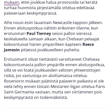
mukaan
, ettei joukkue halua provosoida tai kerätä
turhaa huomiota järjestämällä ottelua edeltävää
palaveriaan keskiympyrässä.
Aihe nousi esiin lauantain Newcastle-tappion jälkeen.
Ennen aloituspotkua nähtiin erikoinen tilanne, kun
erotuomari
Paul Tierney
seisoi pallon vieressä
keskialueella samaan aikaan, kun Chelsean pelaajat
kokoontuivat hänen ympärilleen kapteeni
Reece
Jamesin
pitäessä joukkueelleen puhetta.
Erotuomarit olivat tiettävästi varoittaneet Chelseaa
kokoontumasta pallon ympärille ennen aloituspotkua,
sillä se voi lisätä joukkueiden välisten yhteenottojen
riskiä, jos vastustaja on aloittamassa ottelua.
Roseniorin mukaan päätöstä palaverin paikasta ei ole
vielä tehty ennen tiistain Mestarien liigan ottelua Paris
Saint-Germainia vastaan, mutta sen siirtäminen pois
keskiympyrästä on todennäköistä.