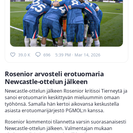
39.0 K
696
5:39 PM · Mar 14, 2026
Rosenior arvosteli erotuomaria
Newcastle-ottelun jälkeen
Newcastle-ottelun jälkeen Rosenior kritisoi Tierneytä ja
sanoi erotuomarin keskittyvän mieluummin omaan
työhönsä. Samalla hän kertoi aikovansa keskustella
asiasta erotuomarijärjestö PGMOL:n kanssa.
Rosenior kommentoi tilannetta varsin suorasanaisesti
Newcastle-ottelun jälkeen. Valmentajan mukaan