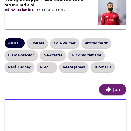
seura selvisi
Väinö Helenius
|
05.08.2026
08:12
AIHEET
Chelsea
Cole Palmer
erotuomarit
Liam Rosenior
Newcastle
Nick Woltemade
Paul Tierney
PGMOL
Reece James
Tuomarit
Jaa
1€ = 10€ arvosta
ilmaiskierroksia ilman
kierrätystä!