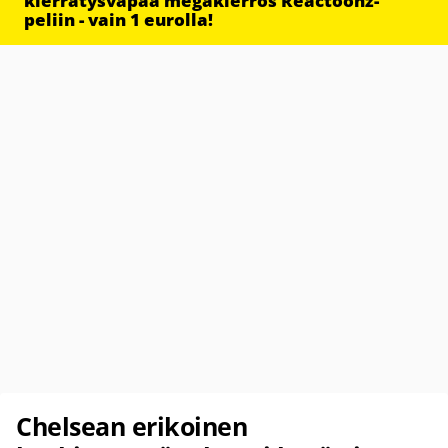
kierrätysvapaa megakierros Reactoonz-
peliin - vain 1 eurolla!
Chelsean erikoinen