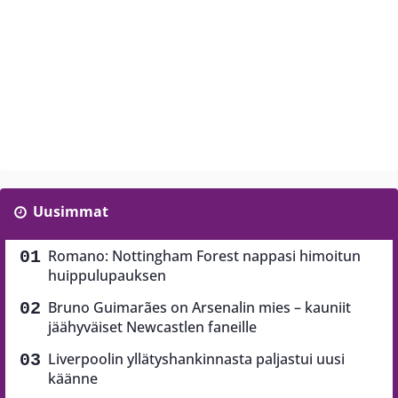
Uusimmat
Romano: Nottingham Forest nappasi himoitun
huippulupauksen
Bruno Guimarães on Arsenalin mies – kauniit
jäähyväiset Newcastlen faneille
Liverpoolin yllätyshankinnasta paljastui uusi
käänne