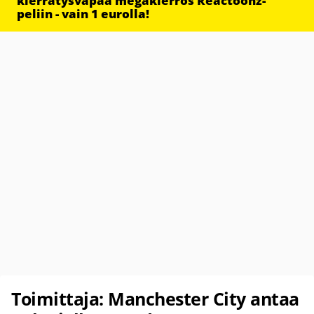
kierrätysvapaa megakierros Reactoonz-
peliin - vain 1 eurolla!
Toimittaja: Manchester City antaa