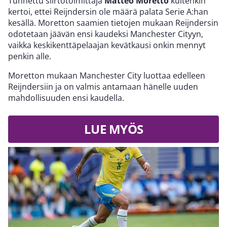
Tunnettu siirtotoimittaja
Matteo Moretto
kuitenkin
kertoi, ettei Reijndersin ole määrä palata Serie A:han
kesällä. Moretton saamien tietojen mukaan Reijndersin
odotetaan jäävän ensi kaudeksi Manchester Cityyn,
vaikka keskikenttäpelaajan kevätkausi onkin mennyt
penkin alle.
Moretton mukaan Manchester City luottaa edelleen
Reijndersiin ja on valmis antamaan hänelle uuden
mahdollisuuden ensi kaudella.
LUE MYÖS