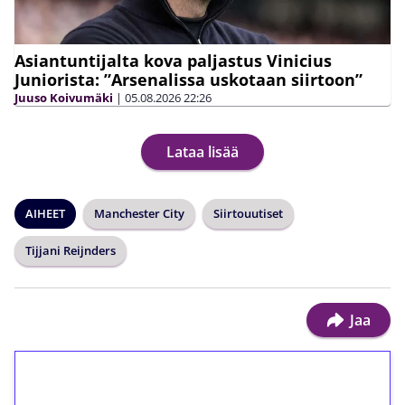
Asiantuntijalta kova paljastus Vinicius
Juniorista: ”Arsenalissa uskotaan siirtoon”
Juuso Koivumäki
|
05.08.2026
22:26
Lataa lisää
AIHEET
Manchester City
Siirtouutiset
Tijjani Reijnders
Jaa
1€ = 10€ arvosta