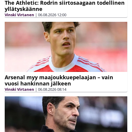
The Athletic: Rodrin siirtosaagaan todellinen
yllätyskäänne
Vinski Virtanen
|
06.08.2026
12:00
Arsenal myy maajoukkuepelaajan – vain
vuosi hankinnan jälkeen
Vinski Virtanen
|
06.08.2026
08:14