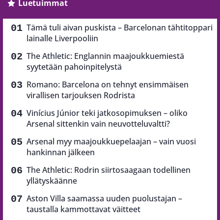
Luetuimmat
Tämä tuli aivan puskista – Barcelonan tähtitoppari
lainalle Liverpooliin
The Athletic: Englannin maajoukkuemiestä
syytetään pahoinpitelystä
Romano: Barcelona on tehnyt ensimmäisen
virallisen tarjouksen Rodrista
Vinícius Júnior teki jatkosopimuksen – oliko
Arsenal sittenkin vain neuvotteluvaltti?
Arsenal myy maajoukkuepelaajan – vain vuosi
hankinnan jälkeen
The Athletic: Rodrin siirtosaagaan todellinen
yllätyskäänne
Aston Villa saamassa uuden puolustajan –
taustalla kammottavat väitteet