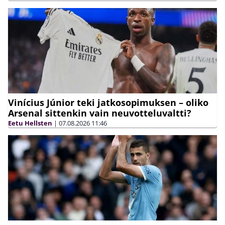
Vinícius Júnior teki jatkosopimuksen – oliko
Arsenal sittenkin vain neuvotteluvaltti?
Eetu Hellsten
|
07.08.2026
11:46