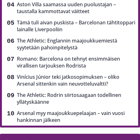
Aston Villa saamassa uuden puolustajan –
taustalla kammottavat väitteet
Tämä tuli aivan puskista – Barcelonan tähtitoppari
lainalle Liverpooliin
The Athletic: Englannin maajoukkuemiestä
syytetään pahoinpitelystä
Romano: Barcelona on tehnyt ensimmäisen
virallisen tarjouksen Rodrista
Vinícius Júnior teki jatkosopimuksen – oliko
Arsenal sittenkin vain neuvotteluvaltti?
The Athletic: Rodrin siirtosaagaan todellinen
yllätyskäänne
Arsenal myy maajoukkuepelaajan – vain vuosi
hankinnan jälkeen