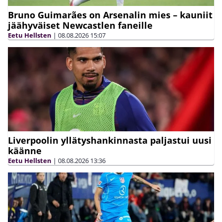
Bruno Guimarães on Arsenalin mies – kauniit
jäähyväiset Newcastlen faneille
Eetu Hellsten
|
08.08.2026
15:07
Liverpoolin yllätyshankinnasta paljastui uusi
käänne
Eetu Hellsten
|
08.08.2026
13:36