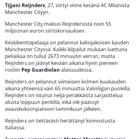
Tijjani Reijnders
, 27, siirtyi viime kesänä AC Milanista
Manchester Cityyn.
Manchester City maksoi Reijndersistä noin 55
miljoonan euron siirtokorvauksen.
Keskikenttäpelaaja on pelannut kaksijakoisen kauden
Manchester Cityssä. Kaikki kilpailut mukaan luettuna
peliaikaa on tullut 2673 minuutin verran, mutta
Reijnders on jäänyt kevään aikana hyvin pieneen
rooliin
Pep Guardiolan
alaisuudessa.
Reijnders on pelannut viimeisen kolmen kuukauden
aikana yhteensä vain 65 minuuttia Valioliigan puolella.
Reijnders on istunut neljä peräkkäistä sarjaottelua
alusta loppuun penkillä, eikä ole päässyt
avauskokoonpanoon tammikuun jälkeen.
Reijnders on tiettävästi herättänyt kiinnostusta
Italiassa.