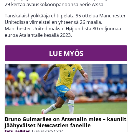
29 kertaa avauskokoonpanoonsa Serie A:ssa.
Tanskalaishyökkääjä ehti pelata 95 ottelua Manchester
Unitedissa viimeistellen yhteensä 26 maalia.
Manchester United maksoi Højlundista 80 miljoonaa
euroa Atalantalle kesällä 2023.
LUE MYÖS
Bruno Guimarães on Arsenalin mies – kauniit
jäähyväiset Newcastlen faneille
Eetu Hellsten
|
08.08.2026
15:07