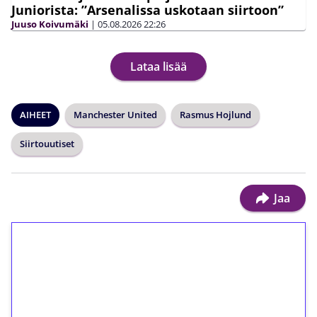
Juniorista: ”Arsenalissa uskotaan siirtoon”
Juuso Koivumäki
|
05.08.2026
22:26
Lataa lisää
AIHEET
Manchester United
Rasmus Hojlund
Siirtouutiset
Jaa
1€ = 10€ arvosta
ilmaiskierroksia ilman
kierrätystä!