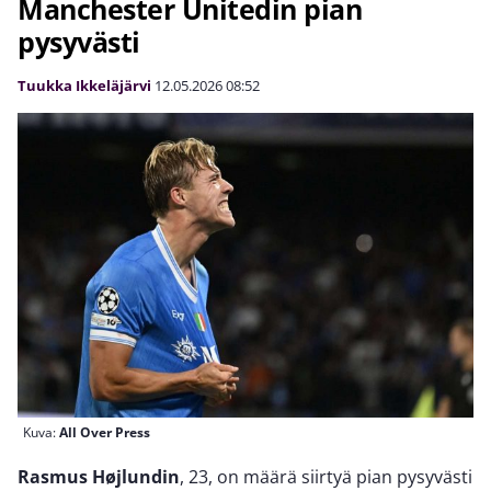
Manchester Unitedin pian
pysyvästi
Tuukka Ikkeläjärvi
12.05.2026
08:52
Kuva:
All Over Press
Rasmus Højlundin
, 23, on määrä siirtyä pian pysyvästi