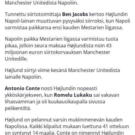
Manchester Unitedista Napoliin.
Tunnettu siirtotoimittaja
Ben Jacobs
kertoo Højlundin
Napoli-lainan muuttuvan pysyväksi siirroksi, kun Napoli
varmistaa paikkansa ensi kauden Mestarien liigassa.
Napolin paikka Mestarien liigassa varmistuu tuota
pikaa, jolloin seura maksaa Højlundista noin 43
miljoonan euron siirtokorvauksen Manchester
Unitedille.
Højlund siirtyi viime kesänä Manchester Unitedista
lainalle Napoliin.
Antonio Conte
nosti Højlundin nopeasti
ykköskärjekseen, kun
Romelu Lukaku
sai vakavan
lihasvamman ja oli kuukausikaupalla sivussa
pelikentiltä.
Højlund on pelannut varsin mukiinmenevän kauden
Napolissa. Kaikki kilpailut mukaan luettuna 41 otteluun
on syntynyt 14 maalia. Conte on nimennyt Højlundin