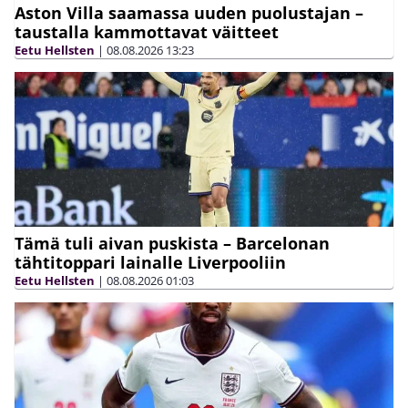
Aston Villa saamassa uuden puolustajan –
taustalla kammottavat väitteet
Eetu Hellsten
|
08.08.2026
13:23
Tämä tuli aivan puskista – Barcelonan
tähtitoppari lainalle Liverpooliin
Eetu Hellsten
|
08.08.2026
01:03