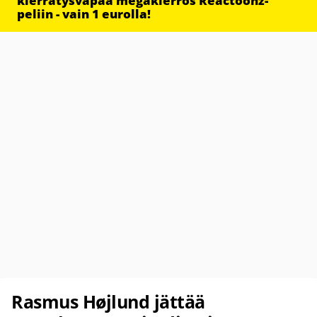
kierrätysvapaa megakierros Reactoonz-
peliin - vain 1 eurolla!
Rasmus Højlund jättää