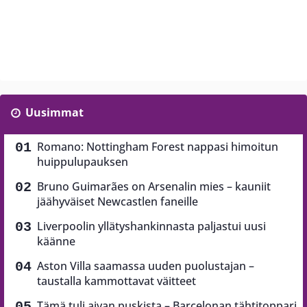
Uusimmat
Romano: Nottingham Forest nappasi himoitun
huippulupauksen
Bruno Guimarães on Arsenalin mies – kauniit
jäähyväiset Newcastlen faneille
Liverpoolin yllätyshankinnasta paljastui uusi
käänne
Aston Villa saamassa uuden puolustajan –
taustalla kammottavat väitteet
Tämä tuli aivan puskista – Barcelonan tähtitoppari