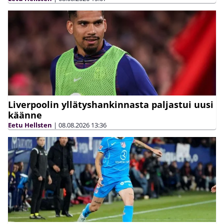
Liverpoolin yllätyshankinnasta paljastui uusi
käänne
Eetu Hellsten
|
08.08.2026
13:36