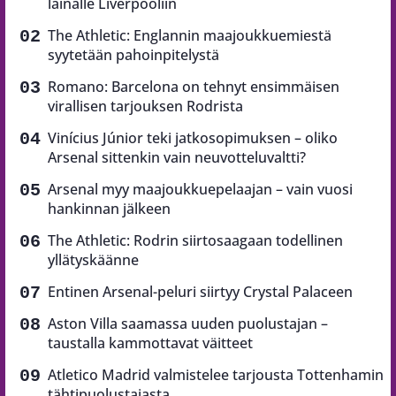
lainalle Liverpooliin
The Athletic: Englannin maajoukkuemiestä
syytetään pahoinpitelystä
Romano: Barcelona on tehnyt ensimmäisen
virallisen tarjouksen Rodrista
Vinícius Júnior teki jatkosopimuksen – oliko
Arsenal sittenkin vain neuvotteluvaltti?
Arsenal myy maajoukkuepelaajan – vain vuosi
hankinnan jälkeen
The Athletic: Rodrin siirtosaagaan todellinen
yllätyskäänne
Entinen Arsenal-peluri siirtyy Crystal Palaceen
Aston Villa saamassa uuden puolustajan –
taustalla kammottavat väitteet
Atletico Madrid valmistelee tarjousta Tottenhamin
tähtipuolustajasta