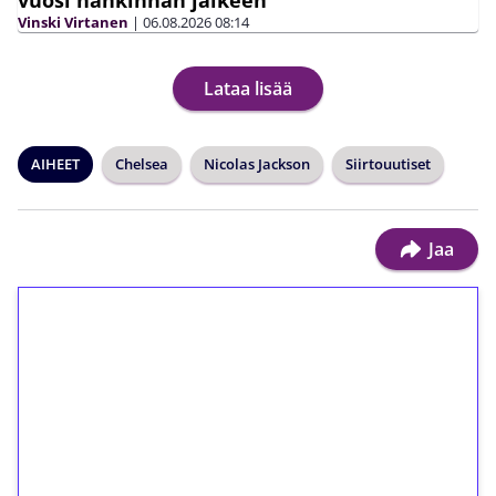
Vinski Virtanen
|
06.08.2026
08:14
Lataa lisää
AIHEET
Chelsea
Nicolas Jackson
Siirtouutiset
Jaa
1€ = 10€ arvosta
ilmaiskierroksia ilman
kierrätystä!
Talleta 1€
Saat heti 50 ilmaiskierrosta Tuohi 1000 -