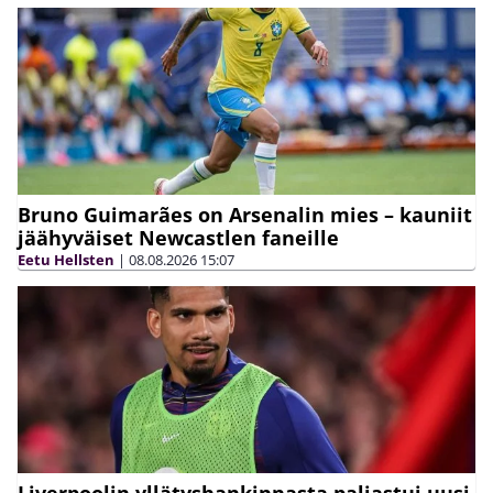
Bruno Guimarães on Arsenalin mies – kauniit
jäähyväiset Newcastlen faneille
Eetu Hellsten
|
08.08.2026
15:07
Liverpoolin yllätyshankinnasta paljastui uusi