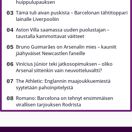
huippulupauksen
Tämä tuli aivan puskista – Barcelonan tähtitoppari
lainalle Liverpooliin
Aston Villa saamassa uuden puolustajan –
taustalla kammottavat väitteet
Bruno Guimarães on Arsenalin mies – kauniit
jäähyväiset Newcastlen faneille
Vinícius Júnior teki jatkosopimuksen – oliko
Arsenal sittenkin vain neuvotteluvaltti?
The Athletic: Englannin maajoukkuemiestä
syytetään pahoinpitelystä
Romano: Barcelona on tehnyt ensimmäisen
virallisen tarjouksen Rodrista