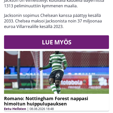
Jackson on viimeistellyt kuluvalla kaudella Bayernissa
1313 peliminuuttiin kymmenen maalia.
Jacksonin sopimus Chelsean kanssa päättyy kesällä
2033. Chelsea maksoi Jacksonista noin 37 miljoonaa
euroa Villarrealille kesällä 2023.
LUE MYÖS
Romano: Nottingham Forest nappasi
himoitun huippulupauksen
Eetu Hellsten
|
08.08.2026
18:48