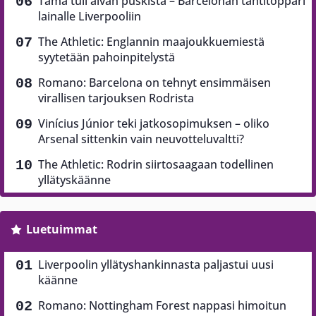
Tämä tuli aivan puskista – Barcelonan tähtitoppari
lainalle Liverpooliin
The Athletic: Englannin maajoukkuemiestä
syytetään pahoinpitelystä
Romano: Barcelona on tehnyt ensimmäisen
virallisen tarjouksen Rodrista
Vinícius Júnior teki jatkosopimuksen – oliko
Arsenal sittenkin vain neuvotteluvaltti?
The Athletic: Rodrin siirtosaagaan todellinen
yllätyskäänne
Luetuimmat
Liverpoolin yllätyshankinnasta paljastui uusi
käänne
Romano: Nottingham Forest nappasi himoitun