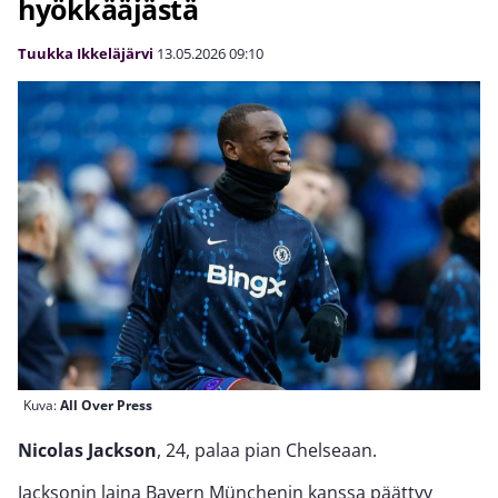
hyökkääjästä
Tuukka Ikkeläjärvi
13.05.2026
09:10
Kuva:
All Over Press
Nicolas Jackson
, 24, palaa pian Chelseaan.
Jacksonin laina Bayern Münchenin kanssa päättyy