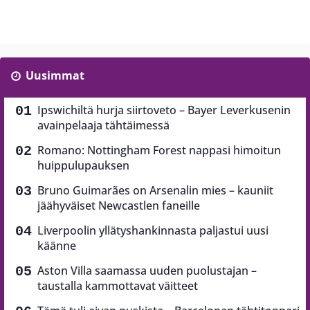
Uusimmat
Ipswichiltä hurja siirtoveto – Bayer Leverkusenin
avainpelaaja tähtäimessä
Romano: Nottingham Forest nappasi himoitun
huippulupauksen
Bruno Guimarães on Arsenalin mies – kauniit
jäähyväiset Newcastlen faneille
Liverpoolin yllätyshankinnasta paljastui uusi
käänne
Aston Villa saamassa uuden puolustajan –
taustalla kammottavat väitteet