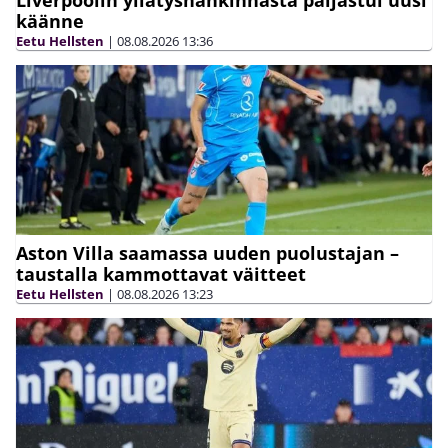
käänne
Eetu Hellsten
|
08.08.2026
13:36
Aston Villa saamassa uuden puolustajan –
taustalla kammottavat väitteet
Eetu Hellsten
|
08.08.2026
13:23