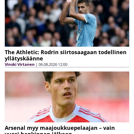
The Athletic: Rodrin siirtosaagaan todellinen
yllätyskäänne
Vinski Virtanen
|
06.08.2026
12:00
Arsenal myy maajoukkuepelaajan – vain
vuosi hankinnan jälkeen