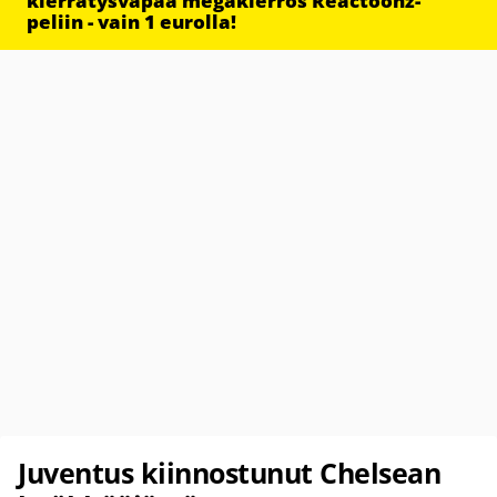
kierrätysvapaa megakierros Reactoonz-
peliin - vain 1 eurolla!
Juventus kiinnostunut Chelsean