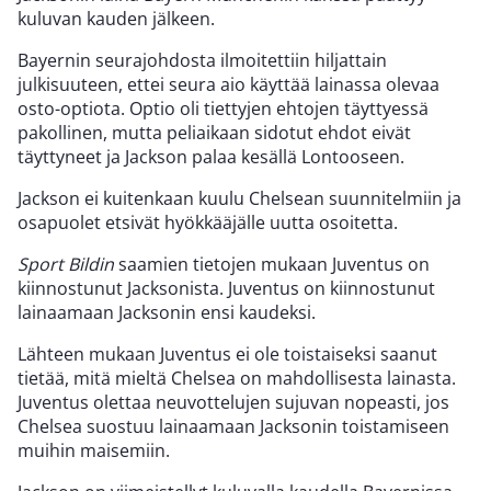
kuluvan kauden jälkeen.
Bayernin seurajohdosta ilmoitettiin hiljattain
julkisuuteen, ettei seura aio käyttää lainassa olevaa
osto-optiota. Optio oli tiettyjen ehtojen täyttyessä
pakollinen, mutta peliaikaan sidotut ehdot eivät
täyttyneet ja Jackson palaa kesällä Lontooseen.
Jackson ei kuitenkaan kuulu Chelsean suunnitelmiin ja
osapuolet etsivät hyökkääjälle uutta osoitetta.
Sport Bildin
saamien tietojen mukaan Juventus on
kiinnostunut Jacksonista. Juventus on kiinnostunut
lainaamaan Jacksonin ensi kaudeksi.
Lähteen mukaan Juventus ei ole toistaiseksi saanut
tietää, mitä mieltä Chelsea on mahdollisesta lainasta.
Juventus olettaa neuvottelujen sujuvan nopeasti, jos
Chelsea suostuu lainaamaan Jacksonin toistamiseen
muihin maisemiin.