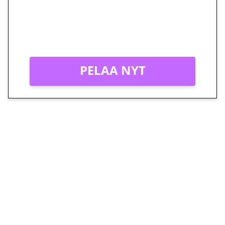
Peli: Reactoonz
Vain uusille asiakkaille!
PELAA NYT