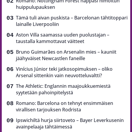
Romano: Nottingham Forest nappasi himoitun
huippulupauksen
Tämä tuli aivan puskista – Barcelonan tähtitoppari
lainalle Liverpooliin
Aston Villa saamassa uuden puolustajan –
taustalla kammottavat väitteet
Bruno Guimarães on Arsenalin mies – kauniit
jäähyväiset Newcastlen faneille
Vinícius Júnior teki jatkosopimuksen – oliko
Arsenal sittenkin vain neuvotteluvaltti?
The Athletic: Englannin maajoukkuemiestä
syytetään pahoinpitelystä
Romano: Barcelona on tehnyt ensimmäisen
virallisen tarjouksen Rodrista
Ipswichiltä hurja siirtoveto – Bayer Leverkusenin
avainpelaaja tähtäimessä