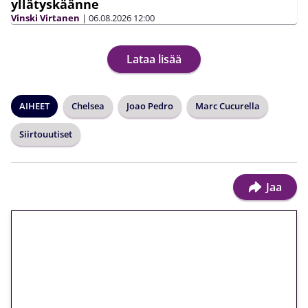
yllätyskäänne
Vinski Virtanen
|
06.08.2026
12:00
Lataa lisää
AIHEET
Chelsea
Joao Pedro
Marc Cucurella
Siirtouutiset
Jaa
🎁 Huipputarjous jatkuu: 10
euron kierrätysvapaa
megakierros Reactoonz-
peliin – vain 1 eurolla!