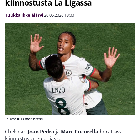
kiinnostusta La Ligassa
Tuukka Ikkeläjärvi
20.05.2026
13:00
Kuva:
All Over Press
Chelsean
João Pedro
ja
Marc Cucurella
herättävät
kiinnostusta Espanjassa.