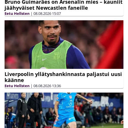
Bruno Guimarães on Arsenalin mies – kauniit
jäähyväiset Newcastlen faneille
Eetu Hellsten
|
08.08.2026
15:07
Liverpoolin yllätyshankinnasta paljastui uusi
käänne
Eetu Hellsten
|
08.08.2026
13:36