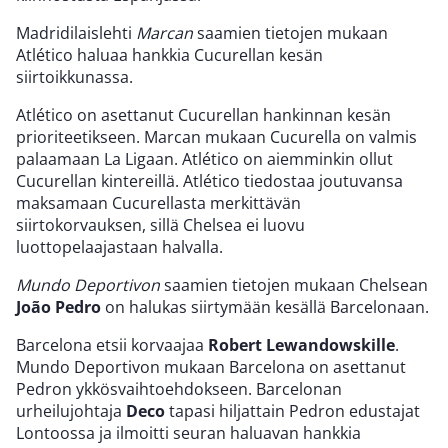
Madridilaislehti
Marcan
saamien tietojen mukaan
Atlético haluaa hankkia Cucurellan kesän
siirtoikkunassa.
Atlético on asettanut Cucurellan hankinnan kesän
prioriteetikseen. Marcan mukaan Cucurella on valmis
palaamaan La Ligaan. Atlético on aiemminkin ollut
Cucurellan kintereillä. Atlético tiedostaa joutuvansa
maksamaan Cucurellasta merkittävän
siirtokorvauksen, sillä Chelsea ei luovu
luottopelaajastaan halvalla.
Mundo Deportivon
saamien tietojen mukaan Chelsean
João Pedro
on halukas siirtymään kesällä Barcelonaan.
Barcelona etsii korvaajaa
Robert Lewandowskille
.
Mundo Deportivon mukaan Barcelona on asettanut
Pedron ykkösvaihtoehdokseen. Barcelonan
urheilujohtaja
Deco
tapasi hiljattain Pedron edustajat
Lontoossa ja ilmoitti seuran haluavan hankkia