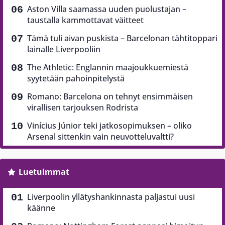
Aston Villa saamassa uuden puolustajan –
taustalla kammottavat väitteet
Tämä tuli aivan puskista – Barcelonan tähtitoppari
lainalle Liverpooliin
The Athletic: Englannin maajoukkuemiestä
syytetään pahoinpitelystä
Romano: Barcelona on tehnyt ensimmäisen
virallisen tarjouksen Rodrista
Vinícius Júnior teki jatkosopimuksen – oliko
Arsenal sittenkin vain neuvotteluvaltti?
Luetuimmat
Liverpoolin yllätyshankinnasta paljastui uusi
käänne