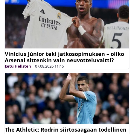
Vinícius Júnior teki jatkosopimuksen – oliko
Arsenal sittenkin vain neuvotteluvaltti?
Eetu Hellsten
|
07.08.2026
11:46
The Athletic: Rodrin siirtosaagaan todellinen