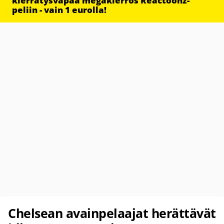
kierrätysvapaa megakierros Reactoonz-
peliin - vain 1 eurolla!
Chelsean avainpelaajat herättävät