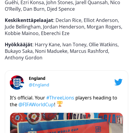
Guéhi, Ezri Konsa, John Stones, Jarell Quansah, Nico
O’Reilly, Dan Burn, Djed Spence
Keskikenttäpelaajat
: Declan Rice, Elliot Anderson,
Jude Bellingham, Jordan Henderson, Morgan Rogers,
Kobbie Mainoo, Eberechi Eze
Hyökkääjät
: Harry Kane, Ivan Toney, Ollie Watkins,
Bukayo Saka, Noni Madueke, Marcus Rashford,
Anthony Gordon
England
@England
It’s official. Your
#ThreeLions
players heading to
the
@FIFAWorldCup
!