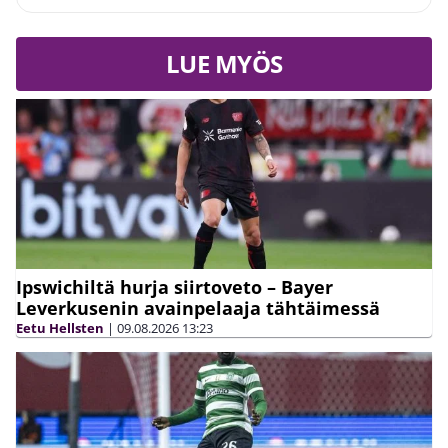
LUE MYÖS
Ipswichiltä hurja siirtoveto – Bayer
Leverkusenin avainpelaaja tähtäimessä
Eetu Hellsten
|
09.08.2026
13:23