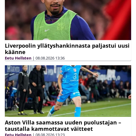
Liverpoolin yllätyshankinnasta paljastui uusi
käänne
Eetu Hellsten
|
08.08.2026
13:36
Aston Villa saamassa uuden puolustajan –
taustalla kammottavat väitteet
Eetu Hellsten
|
08.08.2026
13:23