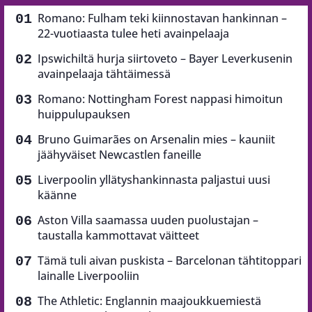
Romano: Fulham teki kiinnostavan hankinnan –
22-vuotiaasta tulee heti avainpelaaja
Ipswichiltä hurja siirtoveto – Bayer Leverkusenin
avainpelaaja tähtäimessä
Romano: Nottingham Forest nappasi himoitun
huippulupauksen
Bruno Guimarães on Arsenalin mies – kauniit
jäähyväiset Newcastlen faneille
Liverpoolin yllätyshankinnasta paljastui uusi
käänne
Aston Villa saamassa uuden puolustajan –
taustalla kammottavat väitteet
Tämä tuli aivan puskista – Barcelonan tähtitoppari
lainalle Liverpooliin
The Athletic: Englannin maajoukkuemiestä