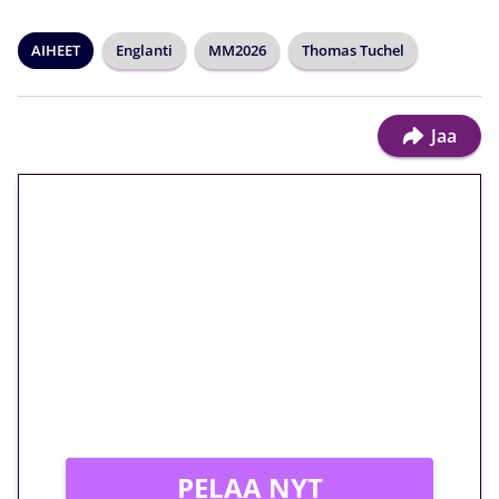
AIHEET
Englanti
MM2026
Thomas Tuchel
Jaa
🎁 Huipputarjous jatkuu: 10
euron kierrätysvapaa
megakierros Reactoonz-
peliin – vain 1 eurolla!
Peli: Reactoonz
Vain uusille asiakkaille!
PELAA NYT