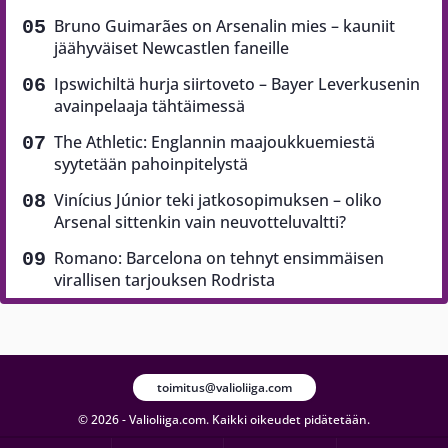
Bruno Guimarães on Arsenalin mies – kauniit
jäähyväiset Newcastlen faneille
Ipswichiltä hurja siirtoveto – Bayer Leverkusenin
avainpelaaja tähtäimessä
The Athletic: Englannin maajoukkuemiestä
syytetään pahoinpitelystä
Vinícius Júnior teki jatkosopimuksen – oliko
Arsenal sittenkin vain neuvotteluvaltti?
Romano: Barcelona on tehnyt ensimmäisen
virallisen tarjouksen Rodrista
toimitus@valioliiga.com
© 2026 - Valioliiga.com. Kaikki oikeudet pidätetään.