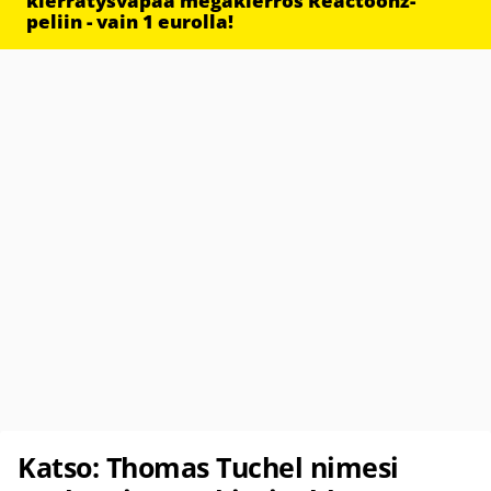
kierrätysvapaa megakierros Reactoonz-
peliin - vain 1 eurolla!
Katso: Thomas Tuchel nimesi