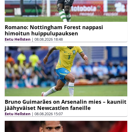
Romano: Nottingham Forest nappasi
himoitun huippulupauksen
Eetu Hellsten
|
08.08.2026
18:48
Bruno Guimarães on Arsenalin mies – kauniit
jäähyväiset Newcastlen faneille
Eetu Hellsten
|
08.08.2026
15:07