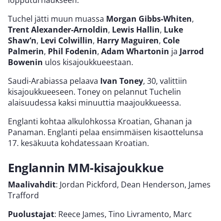
lopputurnaukseen.
Tuchel jätti muun muassa
Morgan Gibbs-Whiten
,
Trent Alexander-Arnoldin
,
Lewis Hallin
,
Luke
Shaw’n
,
Levi Colwillin
,
Harry Maguiren
,
Cole
Palmerin
,
Phil Fodenin
,
Adam Whartonin
ja
Jarrod
Bowenin
ulos kisajoukkueestaan.
Saudi-Arabiassa pelaava
Ivan Toney
, 30, valittiin
kisajoukkueeseen. Toney on pelannut Tuchelin
alaisuudessa kaksi minuuttia maajoukkueessa.
Englanti kohtaa alkulohkossa Kroatian, Ghanan ja
Panaman. Englanti pelaa ensimmäisen kisaottelunsa
17. kesäkuuta kohdatessaan Kroatian.
Englannin MM-kisajoukkue
Maalivahdit
: Jordan Pickford, Dean Henderson, James
Trafford
Puolustajat
: Reece James, Tino Livramento, Marc