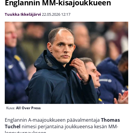
Englannin MM-kisajoukkueen
Tuukka Ikkeläjärvi
22.05.2026
12:17
Kuva:
All Over Press
Englannin A-maajoukkueen päävalmentaja
Thomas
Tuchel
nimesi perjantaina joukkueensa kesän MM-