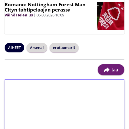
Romano: Nottingham Forest Man
Cityn tähtipelaajan perässä
Väinö Helenius
|
05.08.2026
10:09
AIHEET
Arsenal
erotuomarit
Jaa
1€ = 10€ arvosta
ilmaiskierroksia ilman
kierrätystä!
Talleta 1€