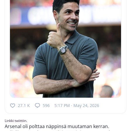
27.1 K
596
5:17 PM · May 24, 2026
Linkki twiittiin.
Arsenal oli polttaa näppinsä muutaman kerran.