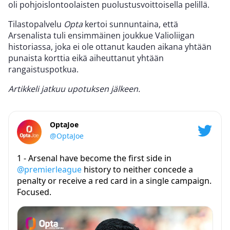
oli pohjoislontoolaisten puolustusvoittoisella pelillä.
Tilastopalvelu
Opta
kertoi sunnuntaina, että
Arsenalista tuli ensimmäinen joukkue Valioliigan
historiassa, joka ei ole ottanut kauden aikana yhtään
punaista korttia eikä aiheuttanut yhtään
rangaistuspotkua.
Artikkeli jatkuu upotuksen jälkeen.
OptaJoe
@OptaJoe
1 - Arsenal have become the first side in
@premierleague
history to neither concede a
penalty or receive a red card in a single campaign.
Focused.