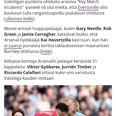
Valioliigan puolesta otteluita arvioiva ”Key Match
Incidents” -paneeli oli sitä mieltä, että
Evertonille
olisi
kuulunut tulla rangaistuspotku joulukuun ottelussa
(
ulkoinen linkki
).
Monet entiset huippupelaajat, kuten
Gary Neville
,
Rob
Green
ja
Jamie Carragher
, katsoivat lisäksi, että
Arsenal-hyökkääjä
Kai Havertzilla
kävi tuuri, kun hän
ei saanut
punaista korttia taklauksestaan maanantain
Burnley-ottelussa (
linkki
).
Keltaisia kortteja Arsenalin pelaajat keräsivät 51
kappaletta.
Viktor Gyökeres
,
Jurriën Timber
ja
Riccardo Calafiori
ottivat kukin viisi varoitusta
Valioliiga-kauden mittaan.