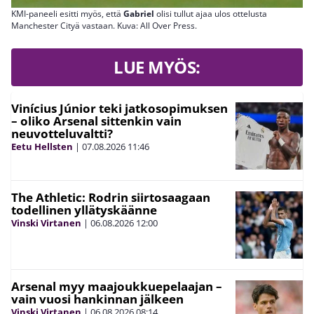
KMI-paneeli esitti myös, että
Gabriel
olisi tullut ajaa ulos ottelusta
Manchester Cityä vastaan. Kuva: All Over Press.
LUE MYÖS:
Vinícius Júnior teki jatkosopimuksen
– oliko Arsenal sittenkin vain
neuvotteluvaltti?
Eetu Hellsten
|
07.08.2026
11:46
The Athletic: Rodrin siirtosaagaan
todellinen yllätyskäänne
Vinski Virtanen
|
06.08.2026
12:00
Arsenal myy maajoukkuepelaajan –
vain vuosi hankinnan jälkeen
Vinski Virtanen
|
06.08.2026
08:14