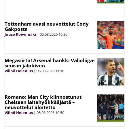
Tottenham avasi neuvottelut Cody
Gakposta
Juuso Koivumäki
|
05.08.2026
16:30
Megasiirto! Arsenal hankki Valioliiga-
seuran jalokiven
Väinö Helenius
|
05.08.2026
11:18
Romano: Man City kiinnostunut
Chelsean laitahyökkääjästä –
neuvottelut aloitettu
Väinö Helenius
|
05.08.2026
10:50