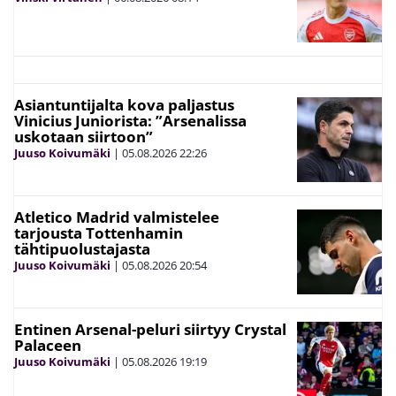
Asiantuntijalta kova paljastus
Vinicius Juniorista: ”Arsenalissa
uskotaan siirtoon”
Juuso Koivumäki
|
05.08.2026
22:26
Atletico Madrid valmistelee
tarjousta Tottenhamin
tähtipuolustajasta
Juuso Koivumäki
|
05.08.2026
20:54
Entinen Arsenal-peluri siirtyy Crystal
Palaceen
Juuso Koivumäki
|
05.08.2026
19:19