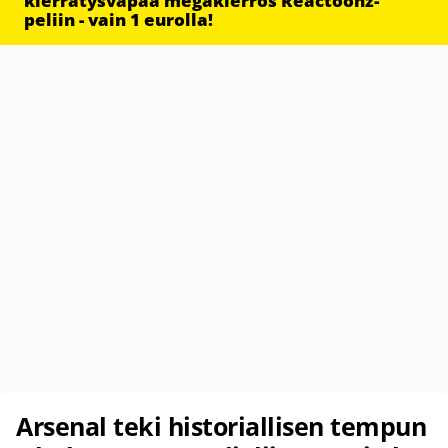
kierrätysvapaa megakierros Reactoonz-
peliin - vain 1 eurolla!
Arsenal teki historiallisen tempun