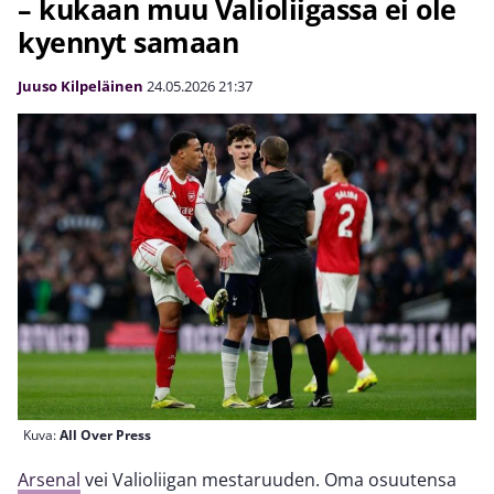
– kukaan muu Valioliigassa ei ole
kyennyt samaan
Juuso Kilpeläinen
24.05.2026
21:37
Kuva:
All Over Press
Arsenal
vei Valioliigan mestaruuden. Oma osuutensa