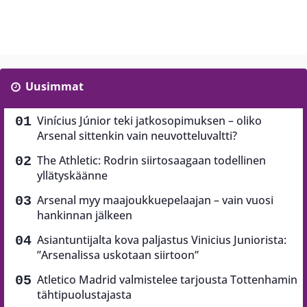
Uusimmat
Vinícius Júnior teki jatkosopimuksen – oliko
Arsenal sittenkin vain neuvotteluvaltti?
The Athletic: Rodrin siirtosaagaan todellinen
yllätyskäänne
Arsenal myy maajoukkuepelaajan – vain vuosi
hankinnan jälkeen
Asiantuntijalta kova paljastus Vinicius Juniorista:
”Arsenalissa uskotaan siirtoon”
Atletico Madrid valmistelee tarjousta Tottenhamin
tähtipuolustajasta