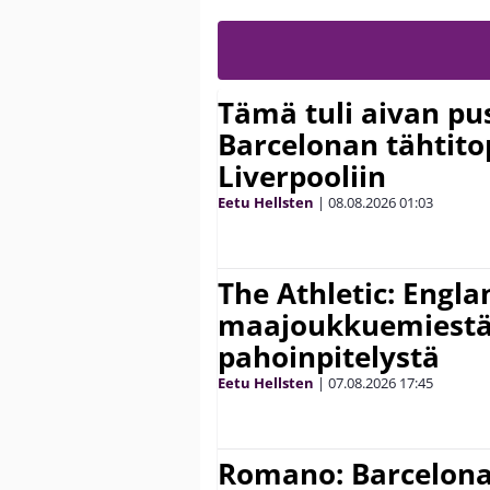
Tämä tuli aivan pus
Barcelonan tähtitop
Liverpooliin
Eetu Hellsten
|
08.08.2026
01:03
The Athletic: Engla
maajoukkuemiestä
pahoinpitelystä
Eetu Hellsten
|
07.08.2026
17:45
Romano: Barcelona