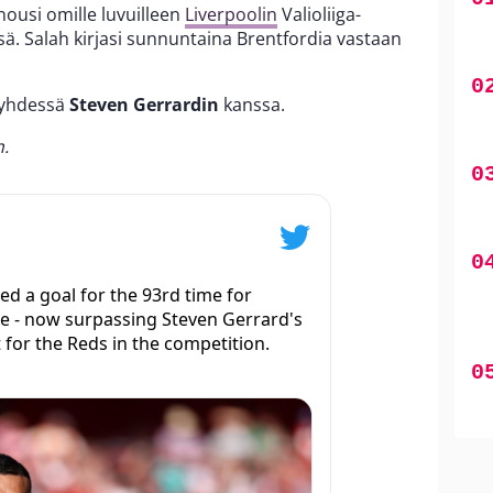
ousi omille luvuilleen
Liverpoolin
Valioliiga-
ä. Salah kirjasi sunnuntaina Brentfordia vastaan
 yhdessä
Steven Gerrardin
kanssa.
n.
d a goal for the 93rd time for
ue - now surpassing Steven Gerrard's
 for the Reds in the competition.