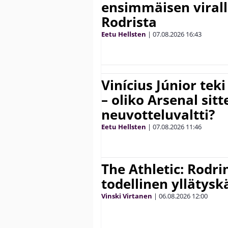
ensimmäisen virall
Rodrista
Eetu Hellsten
|
07.08.2026
16:43
Vinícius Júnior te
– oliko Arsenal sit
neuvotteluvaltti?
Eetu Hellsten
|
07.08.2026
11:46
The Athletic: Rodri
todellinen yllätys
Vinski Virtanen
|
06.08.2026
12:00