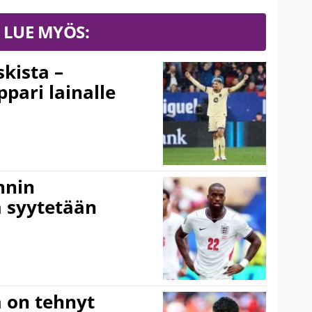
LUE MYÖS:
kista –
pari lainalle
nnin
 syytetään
 on tehnyt