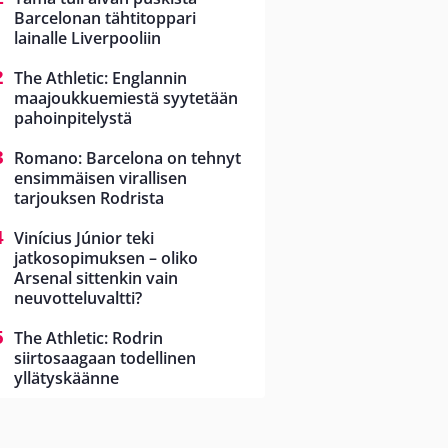
Barcelonan tähtitoppari
lainalle Liverpooliin
The Athletic: Englannin
maajoukkuemiestä syytetään
pahoinpitelystä
Romano: Barcelona on tehnyt
ensimmäisen virallisen
tarjouksen Rodrista
Vinícius Júnior teki
jatkosopimuksen – oliko
Arsenal sittenkin vain
neuvotteluvaltti?
The Athletic: Rodrin
siirtosaagaan todellinen
yllätyskäänne