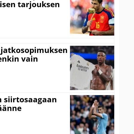
isen tarjouksen
ki jatkosopimuksen
tenkin vain
n siirtosaagaan
käänne