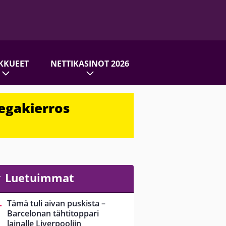
KKUEET
NETTIKASINOT 2026
egakierros
Luetuimmat
Tämä tuli aivan puskista –
Barcelonan tähtitoppari
lainalle Liverpooliin