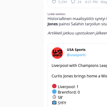
5,334
24
4:21 PM · May
Linkki twiittiin.
Historiallinen maalisyöttö syntyi
Jones
painoi Salahin tarjoilun sis
Artikkeli jatkuu upotuksen jälkee
USA Sports
@usasports
Liverpool with Champions Leagu
Curtis Jones brings home a Mo 
Liverpool: 1
Brentford: 0
58’
SYFY