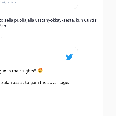
 24, 2026
 toisella puoliajalla vastahyökkäyksestä, kun
Curtis
ään.
n.
e in their sights!!
Salah assist to gain the advantage.