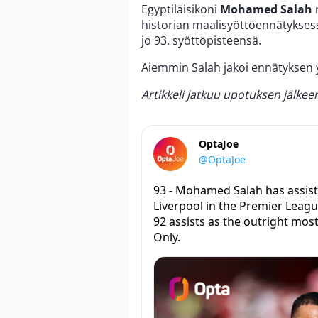
Egyptiläisikoni
Mohamed Salah
n
historian maalisyöttöennätyksess
jo 93. syöttöpisteensä.
Aiemmin Salah jakoi ennätyksen
Artikkeli jatkuu upotuksen jälkee
OptaJoe
@OptaJoe
93 - Mohamed Salah has assiste
Liverpool in the Premier Leag
92 assists as the outright most
Only.