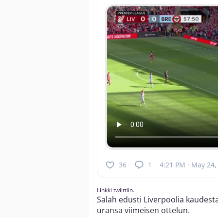
36
1
4:21 PM · May 24,
Linkki twiittiin.
Salah edusti Liverpoolia kaudest
uransa viimeisen ottelun.