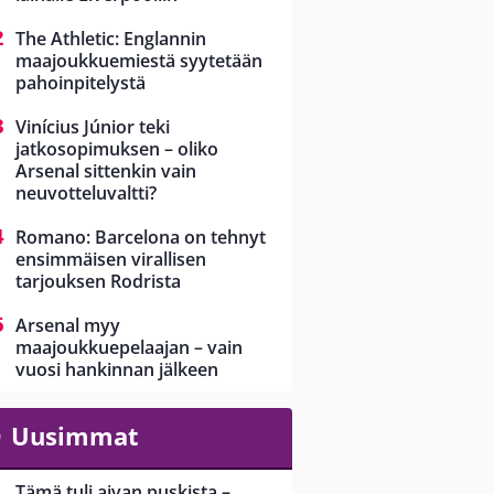
The Athletic: Englannin
maajoukkuemiestä syytetään
pahoinpitelystä
Vinícius Júnior teki
jatkosopimuksen – oliko
Arsenal sittenkin vain
neuvotteluvaltti?
Romano: Barcelona on tehnyt
ensimmäisen virallisen
tarjouksen Rodrista
Arsenal myy
maajoukkuepelaajan – vain
vuosi hankinnan jälkeen
Uusimmat
Tämä tuli aivan puskista –