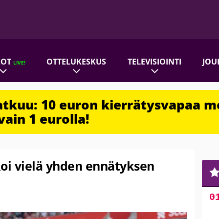
ROT
OTTELUKESKUS
TELEVISIOINTI
JOU
LIVE!
jatkuu: 10 euron kierrätysvapaa m
vain 1 eurolla!
oi vielä yhden ennätyksen