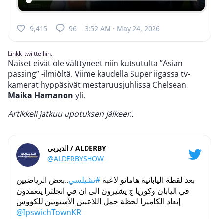
9,415
96
3:52 AM · May 24, 2026
Linkki twiitteihin.
Naiset eivät ole välttyneet niin kutsutulta ”Asian
passing” -ilmiöltä. Viime kaudella Superliigassa tv-
kamerat hyppäsivät mestaruusjuhlissa Chelsean
Maika Hamanon
yli.
Artikkeli jatkuu upotuksen jälkeen.
الديربي / ALDERBY
@ALDERBYSHOW
بعد لقطة اليابانية هامانو لاعبة
#تشيلسي
..بعض الرياضيين
في اليابان وكوريا ج يشيرون الى ان في انجلترا يتعمدون
إبعاد الكاميرا لحظة حمل اللاعبين الآسيويين للكؤوس
@IpswichTownKR