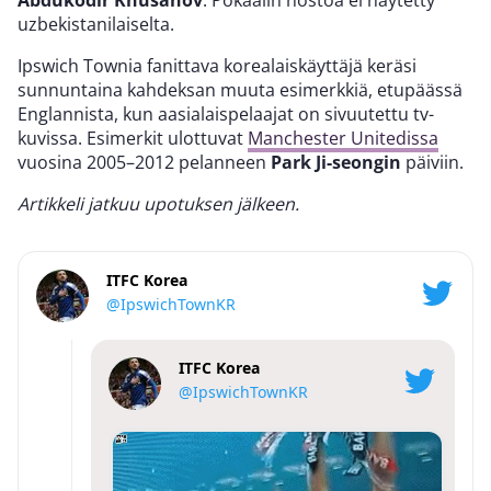
uzbekistanilaiselta.
Ipswich Townia fanittava korealaiskäyttäjä keräsi
sunnuntaina kahdeksan muuta esimerkkiä, etupäässä
Englannista, kun aasialaispelaajat on sivuutettu tv-
kuvissa. Esimerkit ulottuvat
Manchester Unitedissa
vuosina 2005–2012 pelanneen
Park Ji-seongin
päiviin.
Artikkeli jatkuu upotuksen jälkeen.
ITFC Korea
@IpswichTownKR
ITFC Korea
@IpswichTownKR