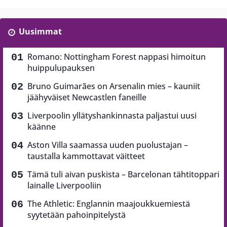
Uusimmat
Romano: Nottingham Forest nappasi himoitun
huippulupauksen
Bruno Guimarães on Arsenalin mies – kauniit
jäähyväiset Newcastlen faneille
Liverpoolin yllätyshankinnasta paljastui uusi
käänne
Aston Villa saamassa uuden puolustajan –
taustalla kammottavat väitteet
Tämä tuli aivan puskista – Barcelonan tähtitoppari
lainalle Liverpooliin
The Athletic: Englannin maajoukkuemiestä
syytetään pahoinpitelystä