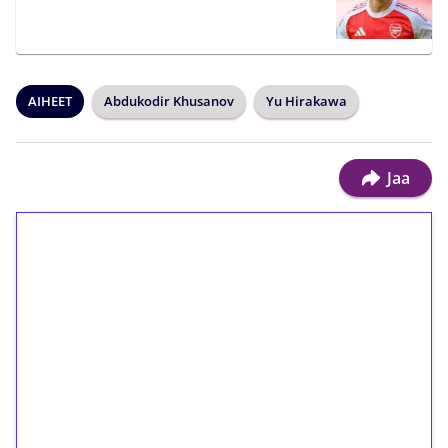
AIHEET
Abdukodir Khusanov
Yu Hirakawa
Jaa
1€ = 10€ arvosta
ilmaiskierroksia ilman
kierrätystä!
Talleta 1€
Saat heti 50 ilmaiskierrosta Tuohi 1000 -
peliin (arvo 0,20€ per kierros)!