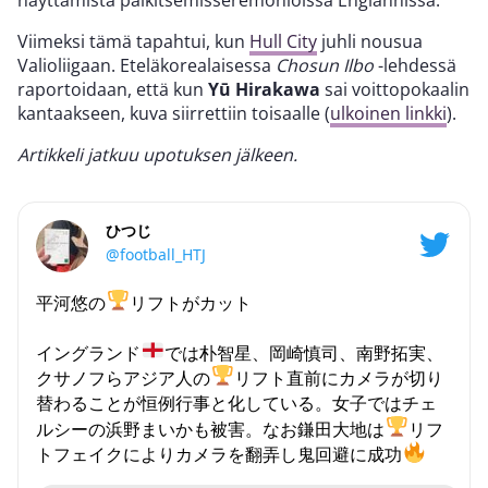
näyttämistä palkitsemisseremonioissa Englannissa.
Viimeksi tämä tapahtui, kun
Hull City
juhli nousua
Valioliigaan. Eteläkorealaisessa
Chosun Ilbo
-lehdessä
raportoidaan, että kun
Yū Hirakawa
sai voittopokaalin
kantaakseen, kuva siirrettiin toisaalle (
ulkoinen linkki
).
Artikkeli jatkuu upotuksen jälkeen.
ひつじ
@football_HTJ
平河悠の
リフトがカット
イングランド
では朴智星、岡崎慎司、南野拓実、
クサノフらアジア人の
リフト直前にカメラが切り
替わることが恒例行事と化している。女子ではチェ
ルシーの浜野まいかも被害。なお鎌田大地は
リフ
トフェイクによりカメラを翻弄し鬼回避に成功