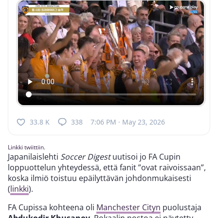
33.8 K
338
7:06 PM · May 23, 2026
Linkki twiittiin.
Japanilaislehti
Soccer Digest
uutisoi jo FA Cupin
loppuottelun yhteydessä, että fanit ”ovat raivoissaan”,
koska ilmiö toistuu epäilyttävän johdonmukaisesti
(
linkki
).
FA Cupissa kohteena oli
Manchester Cityn
puolustaja
Abdukodir Khusanov
. Pokaalin nostoa ei näytetty