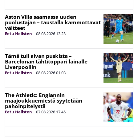
Aston Villa saamassa uuden
puolustajan – taustalla kammottavat
väitteet
Eetu Hellsten
|
08.08.2026
13:23
Tämä tuli aivan puskista –
Barcelonan tähtitoppari lainalle
Liverpooliin
Eetu Hellsten
|
08.08.2026
01:03
The Athletic: Englannin
maajoukkuemiestä syytetään
pahoinpitelystä
Eetu Hellsten
|
07.08.2026
17:45