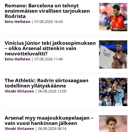
Romano: Barcelona on tehnyt
ensimmäisen virallisen tarjouksen
Rodrista
Eetu Hellsten
|
07.08.2026
16:43
Vinícius Júnior teki jatkosopimuksen
– oliko Arsenal sittenkin vain
neuvotteluvaltti?
Eetu Hellsten
|
07.08.2026
11:46
The Athletic: Rodrin siirtosaagaan
todellinen yllätyskäänne
Vinski Virtanen
|
06.08.2026
12:00
Arsenal myy maajoukkuepelaajan –
vain vuosi hankinnan jälkeen
Vinski Virtanen
|
06.08.2026
08:14