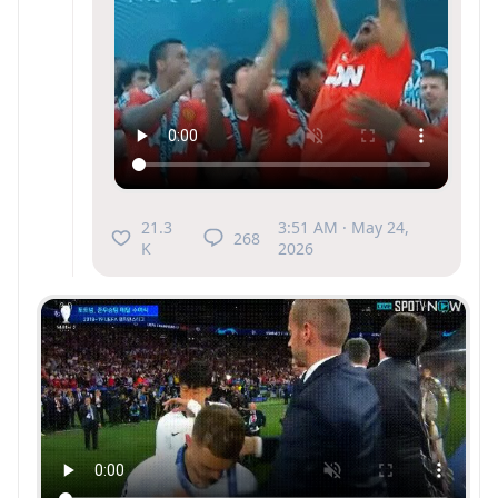
21.3
3:51 AM · May 24,
268
K
2026