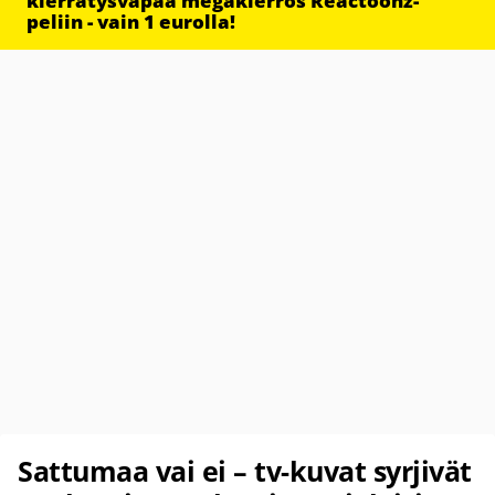
kierrätysvapaa megakierros Reactoonz-
peliin - vain 1 eurolla!
Sattumaa vai ei – tv-kuvat syrjivät