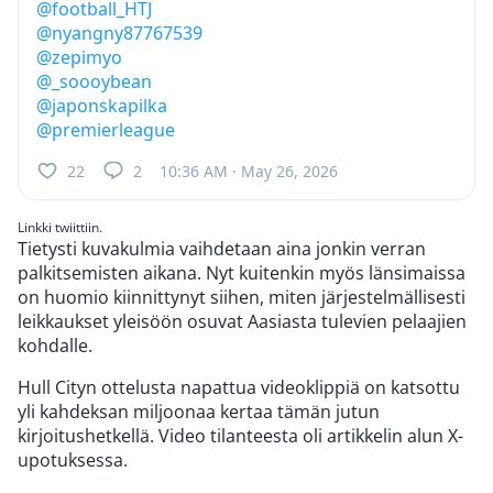
@football_HTJ
@nyangny87767539
@zepimyo
@_soooybean
@japonskapilka
@premierleague
22
2
10:36 AM · May 26, 2026
Linkki twiittiin.
Tietysti kuvakulmia vaihdetaan aina jonkin verran
palkitsemisten aikana. Nyt kuitenkin myös länsimaissa
on huomio kiinnittynyt siihen, miten järjestelmällisesti
leikkaukset yleisöön osuvat Aasiasta tulevien pelaajien
kohdalle.
Hull Cityn ottelusta napattua videoklippiä on katsottu
yli kahdeksan miljoonaa kertaa tämän jutun
kirjoitushetkellä. Video tilanteesta oli artikkelin alun X-
upotuksessa.