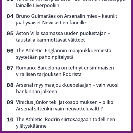
lainalle Liverpooliin
Bruno Guimarães on Arsenalin mies – kauniit
jäähyväiset Newcastlen faneille
Aston Villa saamassa uuden puolustajan –
taustalla kammottavat väitteet
The Athletic: Englannin maajoukkuemiestä
syytetään pahoinpitelystä
Romano: Barcelona on tehnyt ensimmäisen
virallisen tarjouksen Rodrista
Arsenal myy maajoukkuepelaajan – vain vuosi
hankinnan jälkeen
Vinícius Júnior teki jatkosopimuksen – oliko
Arsenal sittenkin vain neuvotteluvaltti?
The Athletic: Rodrin siirtosaagaan todellinen
yllätyskäänne