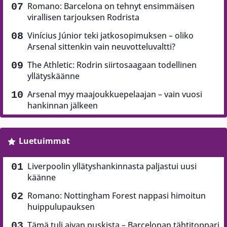
Romano: Barcelona on tehnyt ensimmäisen
virallisen tarjouksen Rodrista
Vinícius Júnior teki jatkosopimuksen – oliko
Arsenal sittenkin vain neuvotteluvaltti?
The Athletic: Rodrin siirtosaagaan todellinen
yllätyskäänne
Arsenal myy maajoukkuepelaajan – vain vuosi
hankinnan jälkeen
Luetuimmat
Liverpoolin yllätyshankinnasta paljastui uusi
käänne
Romano: Nottingham Forest nappasi himoitun
huippulupauksen
Tämä tuli aivan puskista – Barcelonan tähtitoppari