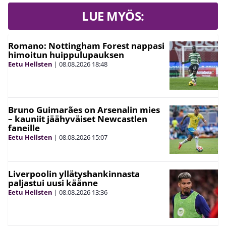
LUE MYÖS:
Romano: Nottingham Forest nappasi
himoitun huippulupauksen
Eetu Hellsten
|
08.08.2026
18:48
Bruno Guimarães on Arsenalin mies
– kauniit jäähyväiset Newcastlen
faneille
Eetu Hellsten
|
08.08.2026
15:07
Liverpoolin yllätyshankinnasta
paljastui uusi käänne
Eetu Hellsten
|
08.08.2026
13:36