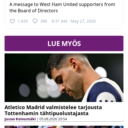
A message to West Ham United supporters from
the Board of Directors
1,920
396
8:31 AM · May 27, 2026
LUE MYÖS
Atletico Madrid valmistelee tarjousta
Tottenhamin tähtipuolustajasta
Juuso Koivumäki
|
05.08.2026
20:54