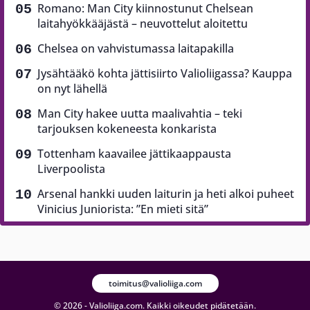
Romano: Man City kiinnostunut Chelsean
laitahyökkääjästä – neuvottelut aloitettu
Chelsea on vahvistumassa laitapakilla
Jysähtääkö kohta jättisiirto Valioliigassa? Kauppa
on nyt lähellä
Man City hakee uutta maalivahtia – teki
tarjouksen kokeneesta konkarista
Tottenham kaavailee jättikaappausta
Liverpoolista
Arsenal hankki uuden laiturin ja heti alkoi puheet
Vinicius Juniorista: ”En mieti sitä”
toimitus@valioliiga.com
© 2026 - Valioliiga.com. Kaikki oikeudet pidätetään.