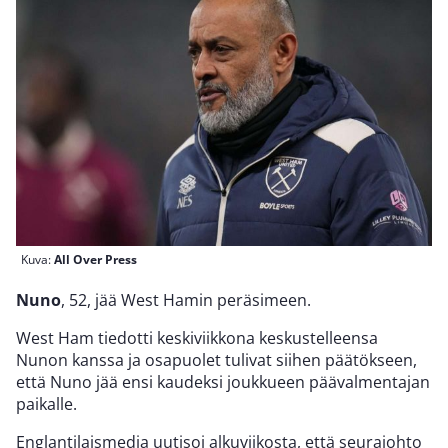
Kuva:
All Over Press
Nuno
, 52, jää West Hamin peräsimeen.
West Ham tiedotti keskiviikkona keskustelleensa
Nunon kanssa ja osapuolet tulivat siihen päätökseen,
että Nuno jää ensi kaudeksi joukkueen päävalmentajan
paikalle.
Englantilaismedia uutisoi alkuviikosta, että seurajohto