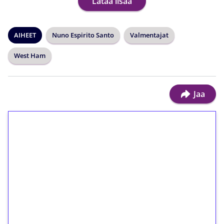
Lataa lisää
AIHEET
Nuno Espirito Santo
Valmentajat
West Ham
Jaa
1€ = 10€ arvosta
ilmaiskierroksia ilman
kierrätystä!
Talleta 1€
Saat heti 50 ilmaiskierrosta Tuohi 1000 -
peliin (arvo 0,20€ per kierros)!