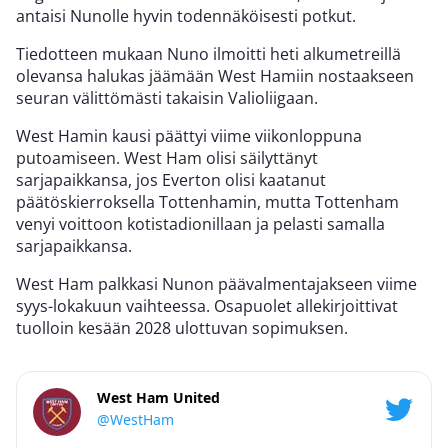
antaisi Nunolle hyvin todennäköisesti potkut.
Tiedotteen mukaan Nuno ilmoitti heti alkumetreillä
olevansa halukas jäämään West Hamiin nostaakseen
seuran välittömästi takaisin Valioliigaan.
West Hamin kausi päättyi viime viikonloppuna
putoamiseen. West Ham olisi säilyttänyt
sarjapaikkansa, jos Everton olisi kaatanut
päätöskierroksella Tottenhamin, mutta Tottenham
venyi voittoon kotistadionillaan ja pelasti samalla
sarjapaikkansa.
West Ham palkkasi Nunon päävalmentajakseen viime
syys-lokakuun vaihteessa. Osapuolet allekirjoittivat
tuolloin kesään 2028 ulottuvan sopimuksen.
West Ham United
@WestHam