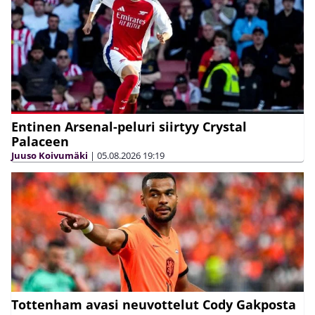
Entinen Arsenal-peluri siirtyy Crystal
Palaceen
Juuso Koivumäki
|
05.08.2026
19:19
Tottenham avasi neuvottelut Cody Gakposta