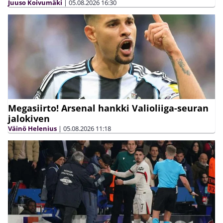
Juuso Koivumäki
|
05.08.2026
16:30
Megasiirto! Arsenal hankki Valioliiga-seuran
jalokiven
Väinö Helenius
|
05.08.2026
11:18