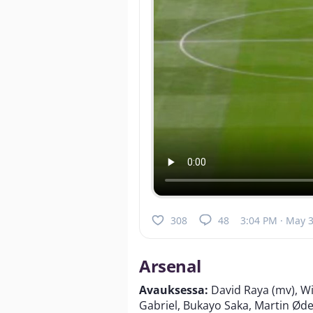
308
48
3:04 PM · May 
Arsenal
Avauksessa:
David Raya (mv), Wi
Gabriel, Bukayo Saka, Martin Øde