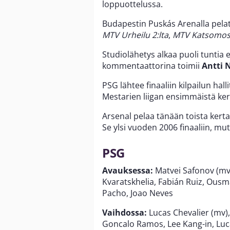
loppuottelussa.
Budapestin Puskás Arenalla pelatt
MTV Urheilu 2:lta
,
MTV Katsomos
Studiolähetys alkaa puoli tuntia 
kommentaattorina toimii
Antti 
PSG lähtee finaaliin kilpailun hall
Mestarien liigan ensimmäistä ker
Arsenal pelaa tänään toista kerta
Se ylsi vuoden 2006 finaaliin, mut
PSG
Avauksessa:
Matvei Safonov (mv
Kvaratskhelia, Fabián Ruiz, Ous
Pacho, Joao Neves
Vaihdossa:
Lucas Chevalier (mv),
Goncalo Ramos, Lee Kang-in, Lu