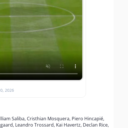
30, 2026
lliam Saliba, Cristhian Mosquera, Piero Hincapié,
gaard, Leandro Trossard, Kai Havertz, Declan Rice,