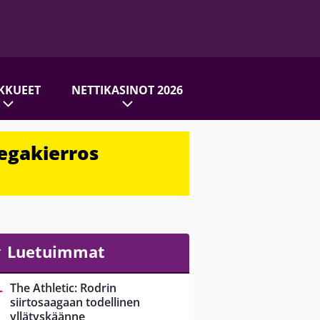
KKUEET
NETTIKASINOT 2026
egakierros
Luetuimmat
The Athletic: Rodrin
siirtosaagaan todellinen
yllätyskäänne