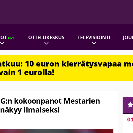
ROT
OTTELUKESKUS
TELEVISIOINTI
JOU
LIVE!
jatkuu: 10 euron kierrätysvapaa m
vain 1 eurolla!
PSG:n kokoonpanot Mestarien
i näkyy ilmaiseksi