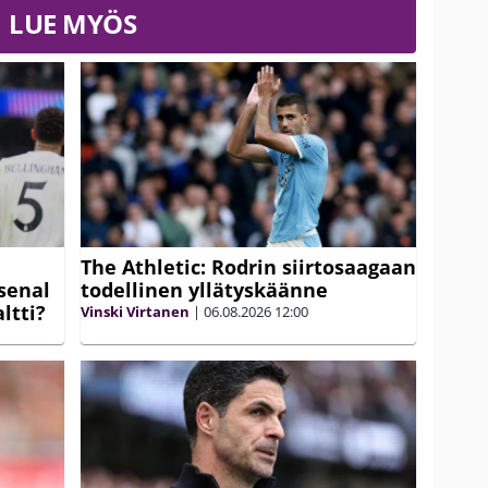
LUE MYÖS
The Athletic: Rodrin siirtosaagaan
senal
todellinen yllätyskäänne
ltti?
Vinski Virtanen
|
06.08.2026
12:00