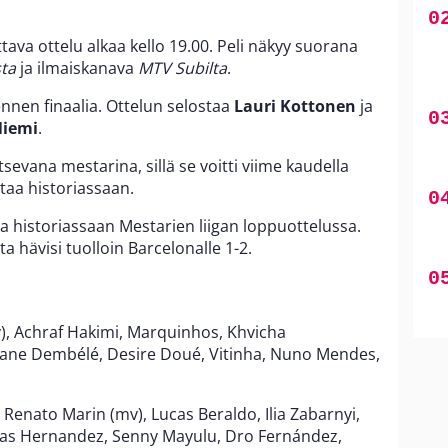
ava ottelu alkaa kello 19.00. Peli näkyy suorana
ta
ja ilmaiskanava
MTV Subilta
.
ennen finaalia. Ottelun selostaa
Lauri Kottonen
ja
Niemi
.
itsevana mestarina, sillä se voitti viime kaudella
taa historiassaan.
a historiassaan Mestarien liigan loppuottelussa.
ta hävisi tuolloin Barcelonalle 1-2.
), Achraf Hakimi, Marquinhos, Khvicha
mane Dembélé, Desire Doué, Vitinha, Nuno Mendes,
 Renato Marin (mv), Lucas Beraldo, Ilia Zabarnyi,
cas Hernandez, Senny Mayulu, Dro Fernández,