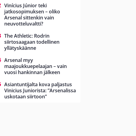
Vinícius Júnior teki
jatkosopimuksen – oliko
Arsenal sittenkin vain
neuvotteluvaltti?
The Athletic: Rodrin
siirtosaagaan todellinen
yllätyskäänne
Arsenal myy
maajoukkuepelaajan – vain
vuosi hankinnan jälkeen
Asiantuntijalta kova paljastus
Vinicius Juniorista: ”Arsenalissa
uskotaan siirtoon”