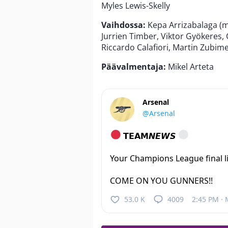
Myles Lewis-Skelly
Vaihdossa:
Kepa Arrizabalaga (mv)
Jurrien Timber, Viktor Gyökeres,
Riccardo Calafiori, Martin Zub
Päävalmentaja:
Mikel Arteta
Arsenal
@Arsenal
𝗧𝗘𝗔𝗠𝙉𝙀𝙒𝙎
Your Champions League final l
COME ON YOU GUNNERS!!
53.0 K
4009
2:45 PM · 