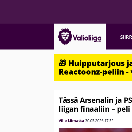
SIIR
🎁 Huipputarjous 
Reactoonz-peliin - 
Tässä Arsenalin ja 
liigan finaaliin – pel
Ville Liimatta
30.05.2026
17:52