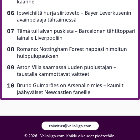
käänne
Ipswichiltä hurja siirtoveto – Bayer Leverkusenin
avainpelaaja tähtäimessä
Tämä tuli aivan puskista – Barcelonan tähtitoppari
lainalle Liverpooliin
Romano: Nottingham Forest nappasi himoitun
huippulupauksen
Aston Villa saamassa uuden puolustajan –
taustalla kammottavat väitteet
Bruno Guimarães on Arsenalin mies – kauniit
jäähyväiset Newcastlen faneille
toimitus@valioliiga.com
© 2026 - Valioliiga.com. Kaikki oikeudet pidätetään.