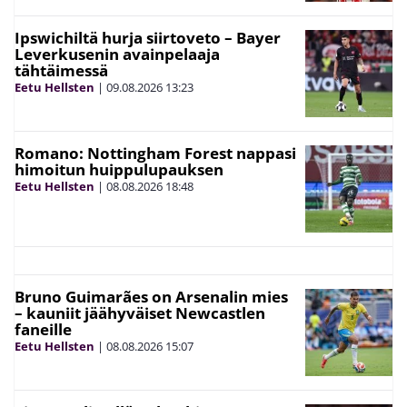
Ipswichiltä hurja siirtoveto – Bayer
Leverkusenin avainpelaaja
tähtäimessä
Eetu Hellsten
|
09.08.2026
13:23
Romano: Nottingham Forest nappasi
himoitun huippulupauksen
Eetu Hellsten
|
08.08.2026
18:48
Bruno Guimarães on Arsenalin mies
– kauniit jäähyväiset Newcastlen
faneille
Eetu Hellsten
|
08.08.2026
15:07