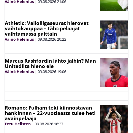
Väinö Helenius
|
09.08.2026
21:06
Athletic: Valioliigaseurat hierovat
vaihtokauppaa – tähtipelaajat
vaihtamassa päittäin
Väinö Helenius
|
09.08.2026
20:22
Marcus Rashfordin lähtö jäihin? Man
Unitedilta hieno ele
Väinö Helenius
|
09.08.2026
19:06
Romano: Fulham teki kiinnostavan
hankinnan – 22-vuotiaasta tulee heti
avainpelaaja
Eetu Hellsten
|
09.08.2026
16:27