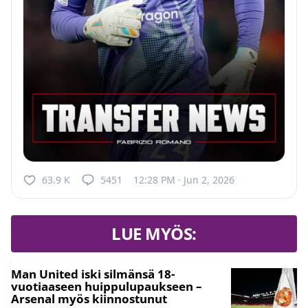
63.9 K
5451
12:28 PM · Jun 2, 2026
LUE MYÖS:
Man United iski silmänsä 18-
vuotiaaseen huippulupaukseen –
Arsenal myös kiinnostunut