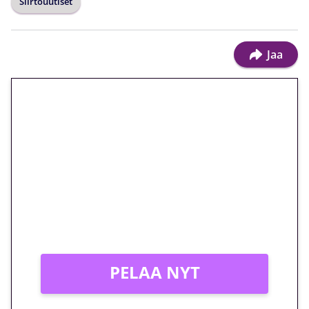
Siirtouutiset
Jaa
🎁 Huipputarjous jatkuu: 10
euron kierrätysvapaa
megakierros Reactoonz-
peliin – vain 1 eurolla!
Peli: Reactoonz
Vain uusille asiakkaille!
PELAA NYT