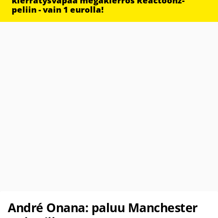
kierrätysvapaa megakierros Reactoonz-
peliin - vain 1 eurolla!
André Onana: paluu Manchester