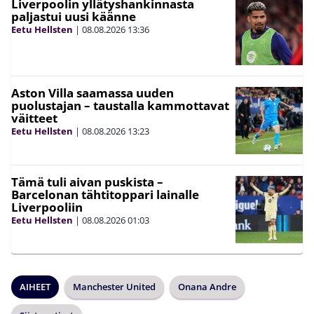
Liverpoolin yllätyshankinnasta
paljastui uusi käänne
Eetu Hellsten
|
08.08.2026
13:36
Aston Villa saamassa uuden
puolustajan – taustalla kammottavat
väitteet
Eetu Hellsten
|
08.08.2026
13:23
Tämä tuli aivan puskista –
Barcelonan tähtitoppari lainalle
Liverpooliin
Eetu Hellsten
|
08.08.2026
01:03
AIHEET
Manchester United
Onana Andre