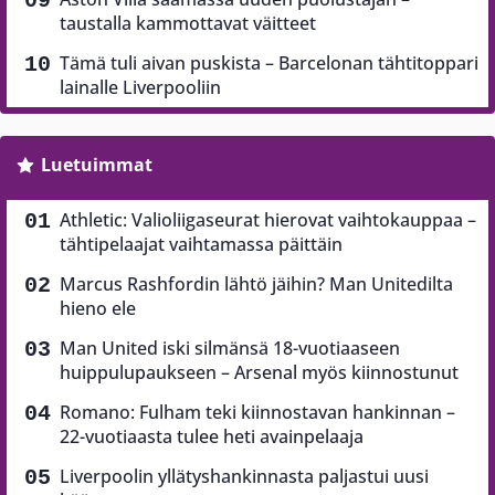
taustalla kammottavat väitteet
Tämä tuli aivan puskista – Barcelonan tähtitoppari
lainalle Liverpooliin
Luetuimmat
Athletic: Valioliigaseurat hierovat vaihtokauppaa –
tähtipelaajat vaihtamassa päittäin
Marcus Rashfordin lähtö jäihin? Man Unitedilta
hieno ele
Man United iski silmänsä 18-vuotiaaseen
huippulupaukseen – Arsenal myös kiinnostunut
Romano: Fulham teki kiinnostavan hankinnan –
22-vuotiaasta tulee heti avainpelaaja
Liverpoolin yllätyshankinnasta paljastui uusi