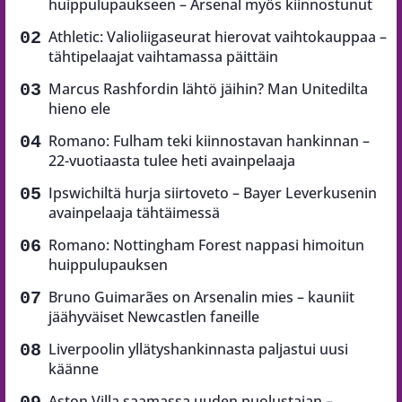
huippulupaukseen – Arsenal myös kiinnostunut
Athletic: Valioliigaseurat hierovat vaihtokauppaa –
tähtipelaajat vaihtamassa päittäin
Marcus Rashfordin lähtö jäihin? Man Unitedilta
hieno ele
Romano: Fulham teki kiinnostavan hankinnan –
22-vuotiaasta tulee heti avainpelaaja
Ipswichiltä hurja siirtoveto – Bayer Leverkusenin
avainpelaaja tähtäimessä
Romano: Nottingham Forest nappasi himoitun
huippulupauksen
Bruno Guimarães on Arsenalin mies – kauniit
jäähyväiset Newcastlen faneille
Liverpoolin yllätyshankinnasta paljastui uusi
käänne
Aston Villa saamassa uuden puolustajan –