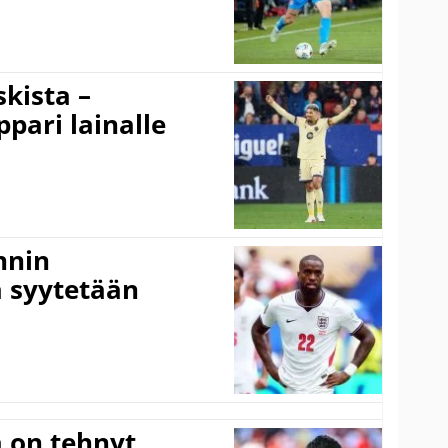
kista –
pari lainalle
nnin
 syytetään
 on tehnyt