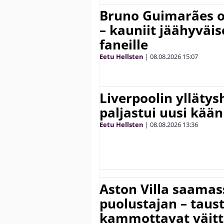
Bruno Guimarães o
– kauniit jäähyväi
faneille
Eetu Hellsten
|
08.08.2026
15:07
Liverpoolin ylläty
paljastui uusi kää
Eetu Hellsten
|
08.08.2026
13:36
Aston Villa saama
puolustajan – taust
kammottavat väitt