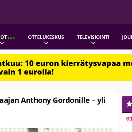
ROT
OTTELUKESKUS
TELEVISIOINTI
JOU
LIVE!
jatkuu: 10 euron kierrätysvapaa m
vain 1 eurolla!
aajan Anthony Gordonille – yli