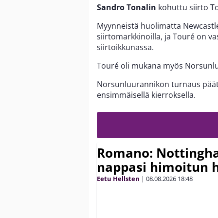
Sandro Tonalin
kohuttu siirto T
Myynneistä huolimatta Newcastle o
siirtomarkkinoilla, ja Touré on 
siirtoikkunassa.
Touré oli mukana myös Norsunl
Norsunluurannikon turnaus päätty
ensimmäisellä kierroksella.
Romano: Nottingh
nappasi himoitun 
Eetu Hellsten
|
08.08.2026
18:48