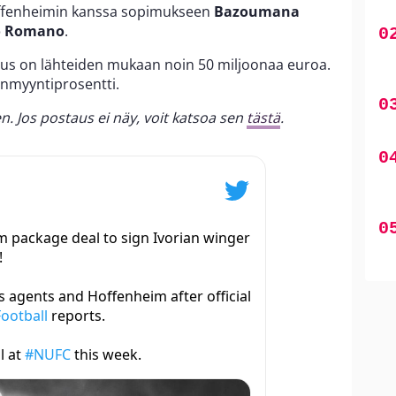
offenheimin kanssa sopimukseen
Bazoumana
io Romano
.
us on lähteiden mukaan noin 50 miljoonaa euroa.
enmyyntiprosentti.
en. Jos postaus ei näy, voit katsoa sen
tästä
.
 package deal to sign Ivorian winger
!
 agents and Hoffenheim after official
ootball
reports.
l at
#NUFC
this week.