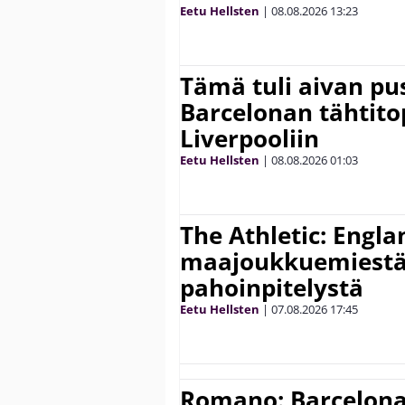
Eetu Hellsten
|
08.08.2026
13:23
Tämä tuli aivan pus
Barcelonan tähtitop
Liverpooliin
Eetu Hellsten
|
08.08.2026
01:03
The Athletic: Engla
maajoukkuemiestä
pahoinpitelystä
Eetu Hellsten
|
07.08.2026
17:45
Romano: Barcelona