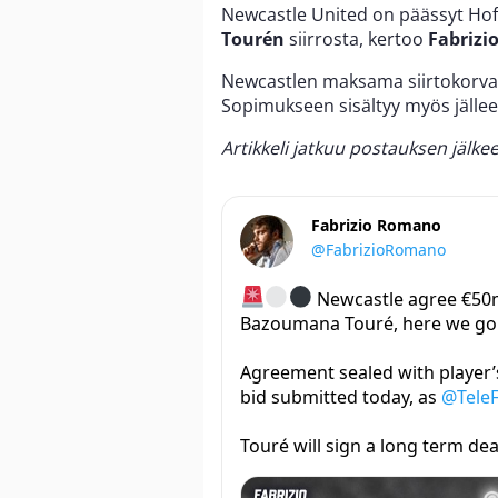
Newcastle United on päässyt H
Tourén
siirrosta, kertoo
Fabriz
Newcastlen maksama siirtokorva
Sopimukseen sisältyy myös jälle
Artikkeli jatkuu postauksen jälke
Fabrizio Romano
@FabrizioRomano
Newcastle agree €50m
Bazoumana Touré, here we go
Agreement sealed with player’s
bid submitted today, as
@TeleF
Touré will sign a long term dea