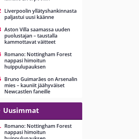
Liverpoolin yllätyshankinnasta
paljastui uusi käänne
Aston Villa saamassa uuden
puolustajan – taustalla
kammottavat väitteet
Romano: Nottingham Forest
nappasi himoitun
huippulupauksen
Bruno Guimarães on Arsenalin
mies – kauniit jäähyväiset
Newcastlen faneille
Uusimmat
Romano: Nottingham Forest
nappasi himoitun
huippulupauksen