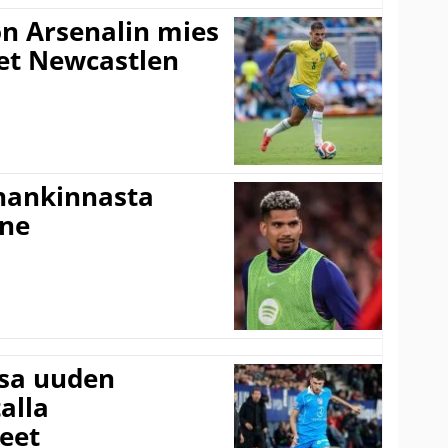
n Arsenalin mies
set Newcastlen
shankinnasta
nne
ssa uuden
alla
eet