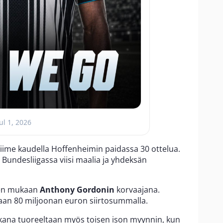
ul 1, 2026
viime kaudella Hoffenheimin paidassa 30 ottelua.
 Bundesliigassa viisi maalia ja yhdeksän
den mukaan
Anthony Gordonin
korvaajana.
onaan 80 miljoonan euron siirtosummalla.
aikana tuoreeltaan myös toisen ison myynnin, kun