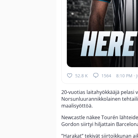
52.8 K
1564
8:10 PM · J
20-vuotias laitahyökkääjä pelasi 
Norsunluurannikkolainen tehtaili
maalisyöttöä.
Newcastle näkee Tourén lähtei
Gordon siirtyi hiljattain Barcel
”Harakat” tekivät siirtoikkunan 