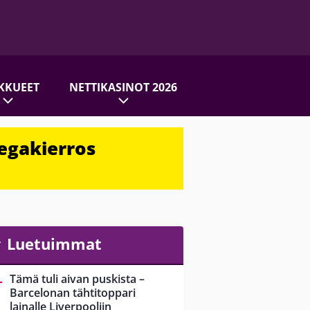
KKUEET
NETTIKASINOT 2026
egakierros
Luetuimmat
Tämä tuli aivan puskista –
Barcelonan tähtitoppari
lainalle Liverpooliin