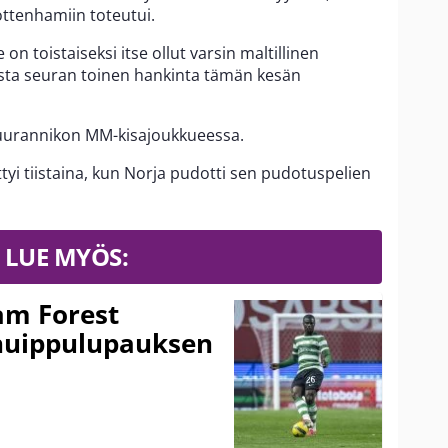
ottenhamiin toteutui.
n toistaiseksi itse ollut varsin maltillinen
vasta seuran toinen hankinta tämän kesän
uurannikon MM-kisajoukkueessa.
i tiistaina, kun Norja pudotti sen pudotuspelien
LUE MYÖS:
am Forest
huippulupauksen