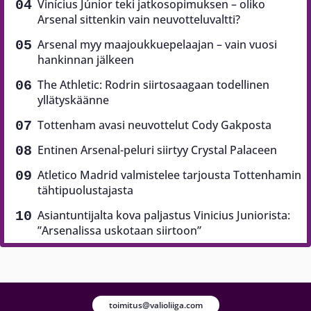
Vinícius Júnior teki jatkosopimuksen – oliko
Arsenal sittenkin vain neuvotteluvaltti?
Arsenal myy maajoukkuepelaajan – vain vuosi
hankinnan jälkeen
The Athletic: Rodrin siirtosaagaan todellinen
yllätyskäänne
Tottenham avasi neuvottelut Cody Gakposta
Entinen Arsenal-peluri siirtyy Crystal Palaceen
Atletico Madrid valmistelee tarjousta Tottenhamin
tähtipuolustajasta
Asiantuntijalta kova paljastus Vinicius Juniorista:
”Arsenalissa uskotaan siirtoon”
toimitus@valioliiga.com