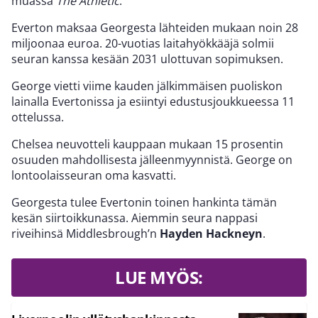
muassa
The Athletic
.
Everton maksaa Georgesta lähteiden mukaan noin 28
miljoonaa euroa. 20-vuotias laitahyökkääjä solmii
seuran kanssa kesään 2031 ulottuvan sopimuksen.
George vietti viime kauden jälkimmäisen puoliskon
lainalla Evertonissa ja esiintyi edustusjoukkueessa 11
ottelussa.
Chelsea neuvotteli kauppaan mukaan 15 prosentin
osuuden mahdollisesta jälleenmyynnistä. George on
lontoolaisseuran oma kasvatti.
Georgesta tulee Evertonin toinen hankinta tämän
kesän siirtoikkunassa. Aiemmin seura nappasi
riveihinsä Middlesbrough’n
Hayden Hackneyn
.
LUE MYÖS: