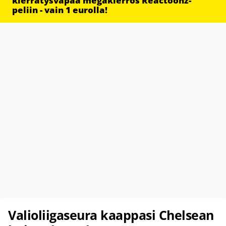
kierrätysvapaa megakierros Reactoonz-
peliin - vain 1 eurolla!
Valioliigaseura kaappasi Chelsean