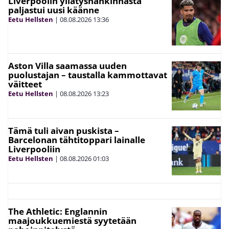
Liverpoolin yllätyshankinnasta
paljastui uusi käänne
Eetu Hellsten
|
08.08.2026
13:36
Aston Villa saamassa uuden
puolustajan – taustalla kammottavat
väitteet
Eetu Hellsten
|
08.08.2026
13:23
Tämä tuli aivan puskista –
Barcelonan tähtitoppari lainalle
Liverpooliin
Eetu Hellsten
|
08.08.2026
01:03
The Athletic: Englannin
maajoukkuemiestä syytetään