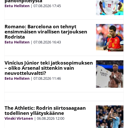
pahoinpitelystä
Eetu Hellsten
|
07.08.2026
17:45
Romano: Barcelona on tehnyt
ensimmäisen virallisen tarjouksen
Rodrista
Eetu Hellsten
|
07.08.2026
16:43
Vinícius Júnior teki jatkosopimuksen
– oliko Arsenal sittenkin vain
neuvotteluvaltti?
Eetu Hellsten
|
07.08.2026
11:46
The Athletic: Rodrin siirtosaagaan
todellinen yllätyskäänne
Vinski Virtanen
|
06.08.2026
12:00