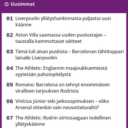
Uusimmat
Liverpoolin yllätyshankinnasta paljastui uusi
käänne
Aston Villa saamassa uuden puolustajan –
taustalla kammottavat väitteet
Tämä tuli aivan puskista – Barcelonan tähtitoppari
lainalle Liverpooliin
The Athletic: Englannin maajoukkuemiestä
syytetään pahoinpitelystä
Romano: Barcelona on tehnyt ensimmäisen
virallisen tarjouksen Rodrista
Vinícius Júnior teki jatkosopimuksen – oliko
Arsenal sittenkin vain neuvotteluvaltti?
The Athletic: Rodrin siirtosaagaan todellinen
yllätyskäänne