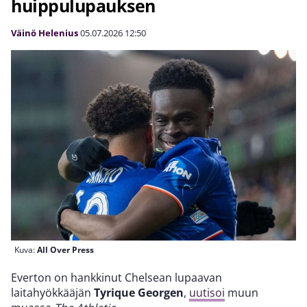
huippulupauksen
Väinö Helenius
05.07.2026
12:50
Kuva:
All Over Press
Everton on hankkinut Chelsean lupaavan
laitahyökkääjän
Tyrique Georgen
,
uutisoi
muun