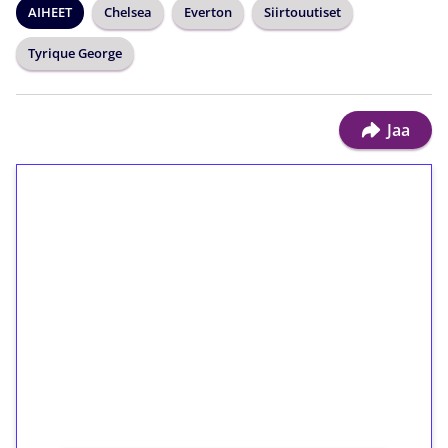
AIHEET
Chelsea
Everton
Siirtouutiset
Tyrique George
Jaa
1€ = 10€ arvosta
ilmaiskierroksia ilman
kierrätystä!
Talleta 1€
Saat heti 50 ilmaiskierrosta Tuohi 1000 -
peliin (arvo 0,20€ per kierros)!
Ei kierrätysvaatimusta!