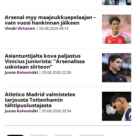
Arsenal myy maajoukkuepelaajan –
vain vuosi hankinnan jälkeen
Vinski Virtanen
|
06.08.2026
08:14
Asiantuntijalta kova paljastus
Vinicius Juniorista: ”Arsenalissa
uskotaan siirtoon”
Juuso Koivumäki
|
05.08.2026
22:26
Atletico Madrid valmistelee
tarjousta Tottenhamin
tähtipuolustajasta
Juuso Koivumäki
|
05.08.2026
20:54