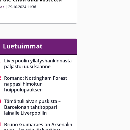
kas
|
29.10.2024
11:36
Luetuimmat
Liverpoolin yllätyshankinnasta
paljastui uusi käänne
Romano: Nottingham Forest
nappasi himoitun
huippulupauksen
Tämä tuli aivan puskista –
Barcelonan tähtitoppari
lainalle Liverpooliin
Bruno Guimarães on Arsenalin