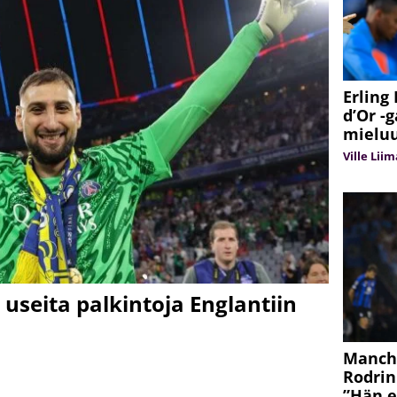
Erling
d’Or -
mielu
Ville Lii
 useita palkintoja Englantiin
Manche
Rodrin
”Hän e