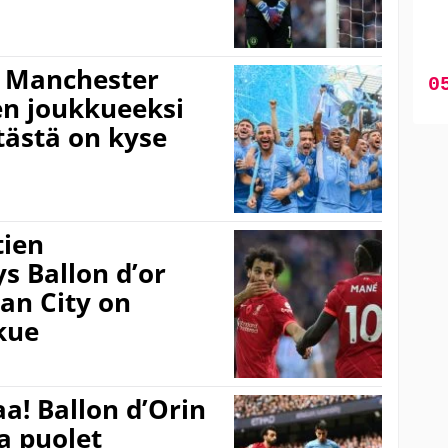
 – Manchester
en joukkueeksi
tästä on kyse
tien
 Ballon d’or
an City on
kue
aa! Ballon d’Orin
a puolet