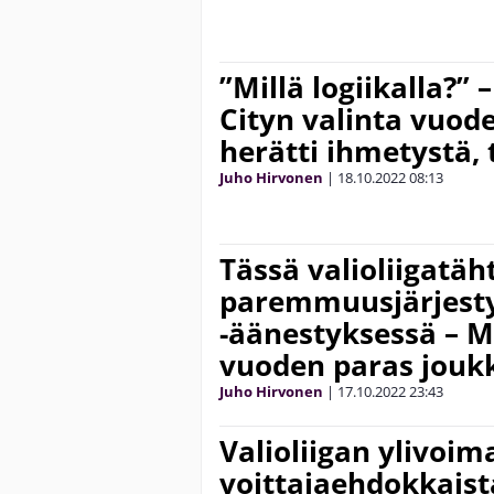
”Millä logiikalla?”
Cityn valinta vuod
herätti ihmetystä, 
Juho Hirvonen
|
18.10.2022
08:13
Tässä valioliigatäh
paremmuusjärjestys
-äänestyksessä – M
vuoden paras jouk
Juho Hirvonen
|
17.10.2022
23:43
Valioliigan ylivoim
voittajaehdokkaist