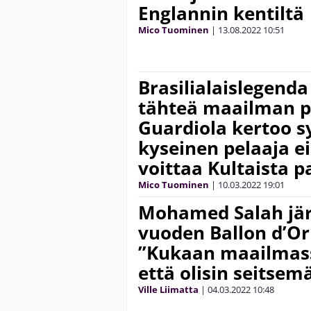
Englannin kentiltä
Mico Tuominen
|
13.08.2022
10:51
Brasilialaislegenda
tähteä maailman p
Guardiola kertoo s
kyseinen pelaaja e
voittaa Kultaista p
Mico Tuominen
|
10.03.2022
19:01
Mohamed Salah jär
vuoden Ballon d’Or 
”Kukaan maailmass
että olisin seitsem
Ville Liimatta
|
04.03.2022
10:48