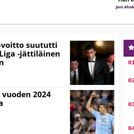
Joni Aho
-voitto suututti
Liga -jättiläinen
en
n vuoden 2024
a