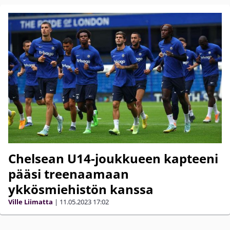
Chelsean U14-joukkueen kapteeni
pääsi treenaamaan
ykkösmiehistön kanssa
Ville Liimatta
|
11.05.2023
17:02