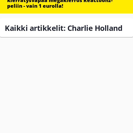
kierrätysvapaa megakierros Reactoonz-
peliin - vain 1 eurolla!
Kaikki artikkelit: Charlie Holland