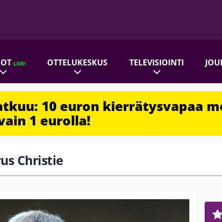
ROT
OTTELUKESKUS
TELEVISIOINTI
JOU
LIVE!
jatkuu: 10 euron kierrätysvapaa m
vain 1 eurolla!
rus Christie