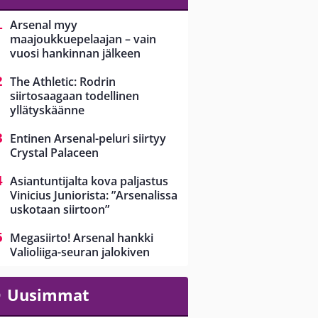
Arsenal myy
maajoukkuepelaajan – vain
vuosi hankinnan jälkeen
The Athletic: Rodrin
siirtosaagaan todellinen
yllätyskäänne
Entinen Arsenal-peluri siirtyy
Crystal Palaceen
Asiantuntijalta kova paljastus
Vinicius Juniorista: ”Arsenalissa
uskotaan siirtoon”
Megasiirto! Arsenal hankki
Valioliiga-seuran jalokiven
Uusimmat