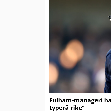
Fulham-manageri hau
typerä rike”