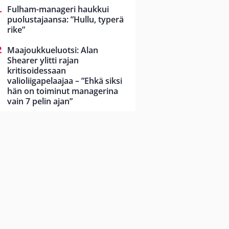
Fulham-manageri haukkui
puolustajaansa: ”Hullu, typerä
rike”
Maajoukkueluotsi: Alan
Shearer ylitti rajan
kritisoidessaan
valioliigapelaajaa – ”Ehkä siksi
hän on toiminut managerina
vain 7 pelin ajan”