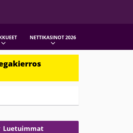
KKUEET
NETTIKASINOT 2026
egakierros
Luetuimmat