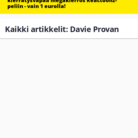
kierrätysvapaa megakierros Reactoonz-
peliin - vain 1 eurolla!
Kaikki artikkelit: Davie Provan