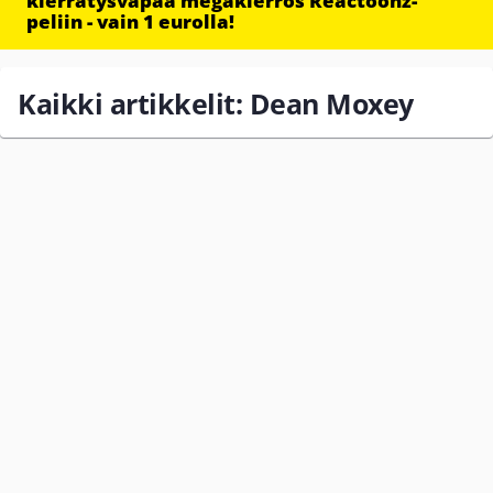
kierrätysvapaa megakierros Reactoonz-
peliin - vain 1 eurolla!
Kaikki artikkelit: Dean Moxey