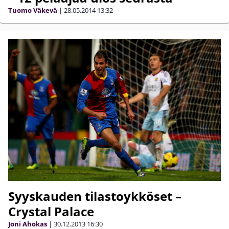
Tuomo Väkevä
|
28.05.2014
13:32
Syyskauden tilastoykköset –
Crystal Palace
Joni Ahokas
|
30.12.2013
16:30